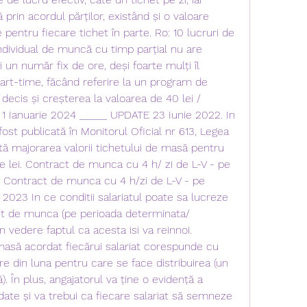
ă prin acordul părților, existând și o valoare 
entru fiecare tichet în parte. Ro: 10 lucruri de 
individual de muncă cu timp parțial nu are 
un număr fix de ore, deși foarte mulți îl 
rt-time, făcând referire la un program de 
 decis și creșterea la valoarea de 40 lei / 
la 1 Ianuarie 2024 _____ UPDATE 23 Iunie 2022. In 
ost publicată în Monitorul Oficial nr 613, Legea 
tă majorarea valorii tichetului de masă pentru 
de lei. Contract de munca cu 4 h/ zi de L-V - pe 
 Contract de munca cu 4 h/zi de L-V - pe 
2023 In ce conditii salariatul poate sa lucreze 
ct de munca (pe perioada determinata/ 
 vedere faptul ca acesta isi va reinnoi. 
asă acordat fiecărui salariat corespunde cu 
e din luna pentru care se face distribuirea (un 
. În plus, angajatorul va ține o evidență a 
ate și va trebui ca fiecare salariat să semneze 