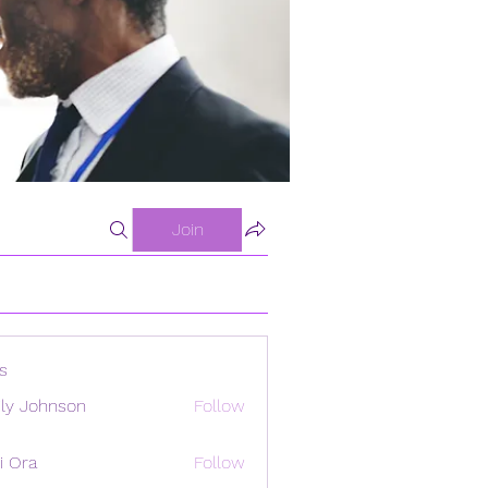
Join
s
ly Johnson
Follow
i Ora
Follow