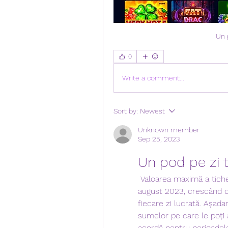
Un 
0
Write a comment...
Sort by:
Newest
Unknown member
Sep 25, 2023
Un pod pe zi t
 Valoarea maximă a tichetelor de masă se modifică începând cu 1 
august 2023, crescând cu 
fiecare zi lucrată. Așada
sumelor pe care le poți
acordă pentru perioadele 