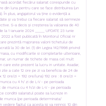
asă acordat fiecărui salariat corespunde cu 
e din luna pentru care se face distribuirea (un 
. În plus, angajatorul va ține o evidență a 
ate și va trebui ca fiecare salariat să semneze 
ctive. S-a decis și creșterea la valoarea de 40 
, de la 1 Ianuarie 2024 _____ UPDATE 23 Iunie 
 2022 a fost publicată în Monitorul Oficial nr 
care prezintă majorarea valorii tichetului de 
rată la 30 de lei. (1) din Legea 142/1998 privind 
asa, cu modificarile si completarile ulterioare, 
 lunar, un numar de tichete de masa cel mult 
n care este prezent la lucru in unitate. Asadar, 
6 zile a cate 12 ore pe zi va beneficia de 24 de 
 12 ore/zi = 192 ore/luna) 192 ore : 8 ore/zi = 
munca cu 4 h/ zi de L-V - pe perioada 
 de munca cu 4 h/zi de L-V - pe perioada 
e conditii salariatul poate sa lucreze in 
de munca (pe perioada determinata/ 
 vedere faptul ca acesta isi va reinnoi. 10 din 