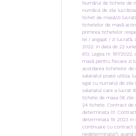
Numărul de tichete de m
numărul de zile lucrătoar
tichet de masă/zi lucrată)
tichetelor de masă acord
primirea tichetelor respe
lei / angajat / zi lucrată
2022. In data de 22 iunie
613, Legea nr. 187/2022, 
masă pentru fiecare zi luc
acordarea tichetelor de m
salariatul poate utiliza,
egal cu numarul de zile i
salariatul care a lucrat 1
tichete de masa (16 zile x
24 tichete. Contract de 
determinata 01. Contract
determinata 19. 2023 In c
continuare cu contract 
nedeterminata?), avand in