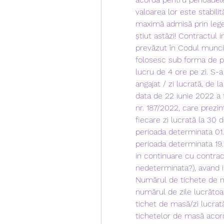
valoarea lor este stabilit
maximă admisă prin lege p
știut astăzi! Contractul 
prevăzut în Codul muncii 
folosesc sub forma de pa
lucru de 4 ore pe zi. S-a
angajat / zi lucrată, de 
data de 22 iunie 2022 a f
nr. 187/2022, care prezin
fiecare zi lucrată la 30 
perioada determinata 01.
perioada determinata 19. 
in continuare cu contra
nedeterminata?), avand in
Numărul de tichete de m
numărul de zile lucrătoar
tichet de masă/zi lucrată)
tichetelor de masă acord