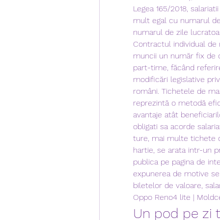
Legea 165/2018, salariati
mult egal cu numarul de 
numarul de zile lucratoa
Contractul individual de
muncii un număr fix de o
part-time, făcând referir
modificări legislative priv
români. Tichetele de mas
reprezintă o metodă efici
avantaje atât beneficiarilo
obligati sa acorde salaria
ture, mai multe tichete d
hartie, se arata intr-un 
publica pe pagina de inte
expunerea de motive se 
biletelor de valoare, salar
Oppo Reno4 lite | Moldce
Un pod pe zi ti