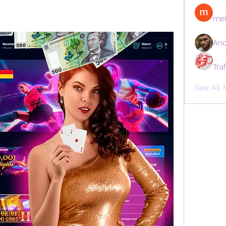
mel
And
Tra
See All 