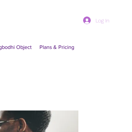
Log In
gbodhi Object
Plans & Pricing