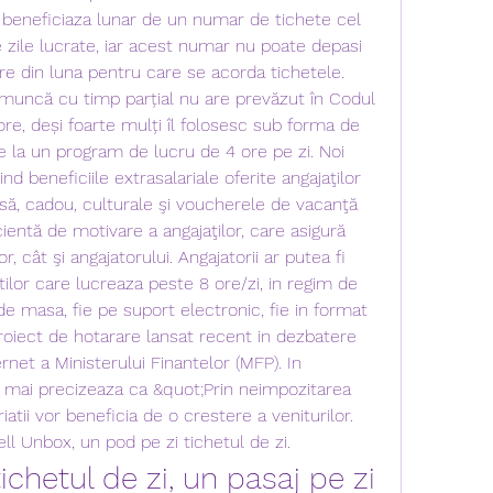
i beneficiaza lunar de un numar de tichete cel 
zile lucrate, iar acest numar nu poate depasi 
re din luna pentru care se acorda tichetele. 
 muncă cu timp parțial nu are prevăzut în Codul 
re, deși foarte mulți îl folosesc sub forma de 
e la un program de lucru de 4 ore pe zi. Noi 
ind beneficiile extrasalariale oferite angajaţilor 
ă, cadou, culturale şi voucherele de vacanţă 
entă de motivare a angajaţilor, care asigură 
r, cât şi angajatorului. Angajatorii ar putea fi 
tilor care lucreaza peste 8 ore/zi, in regim de 
e masa, fie pe suport electronic, fie in format 
proiect de hotarare lansat recent in dezbatere 
rnet a Ministerului Finantelor (MFP). In 
mai precizeaza ca &quot;Prin neimpozitarea 
iatii vor beneficia de o crestere a veniturilor.  
ll Unbox, un pod pe zi tichetul de zi.
chetul de zi, un pasaj pe zi 