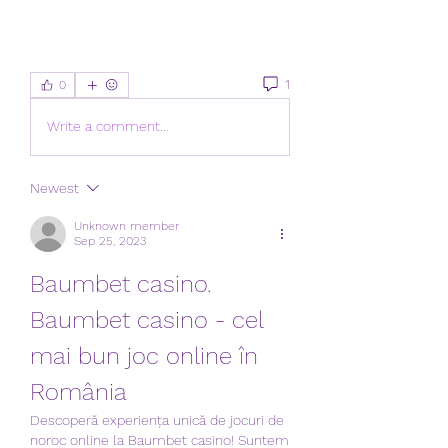
1
0
Write a comment...
Newest
Unknown member
Sep 25, 2023
Baumbet casino. 
Baumbet casino - cel 
mai bun joc online în 
România
Descoperă experiența unică de jocuri de 
noroc online la Baumbet casino! Suntem 