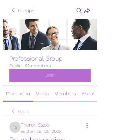
Groups
Professional Group
Public
·
62 members
Join
Discussion
Media
Members
About
Back
Theron Sapp
Theron Sapp
September 25, 2023