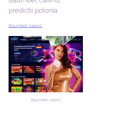
Baumbet casino, 
predictii polonia
Baumbet casino
Baumbet casino