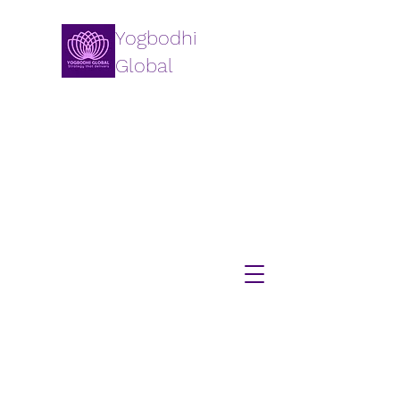
Yogbodhi
Global