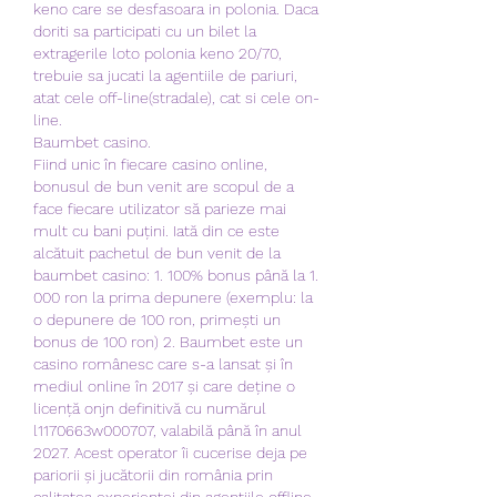
keno care se desfasoara in polonia. Daca 
doriti sa participati cu un bilet la 
extragerile loto polonia keno 20/70, 
trebuie sa jucati la agentiile de pariuri, 
atat cele off-line(stradale), cat si cele on-
line. 
Baumbet casino.
Fiind unic în fiecare casino online, 
bonusul de bun venit are scopul de a 
face fiecare utilizator să parieze mai 
mult cu bani puțini. Iată din ce este 
alcătuit pachetul de bun venit de la 
baumbet casino: 1. 100% bonus până la 1. 
000 ron la prima depunere (exemplu: la 
o depunere de 100 ron, primești un 
bonus de 100 ron) 2. Baumbet este un 
casino românesc care s-a lansat și în 
mediul online în 2017 și care deține o 
licență onjn definitivă cu numărul 
l1170663w000707, valabilă până în anul 
2027. Acest operator îi cucerise deja pe 
pariorii și jucătorii din românia prin 
calitatea experienței din agențiile offline 