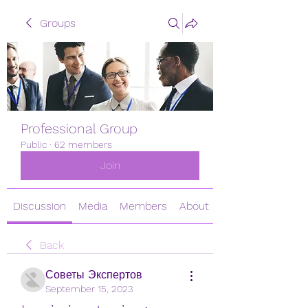
Groups
Professional Group
Public
·
62 members
Join
Discussion
Media
Members
About
Back
Советы Экспертов
September 15, 2023