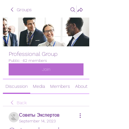
Groups
Professional Group
Public
·
62 members
Join
Discussion
Media
Members
About
Back
Советы Экспертов
September 14, 2023