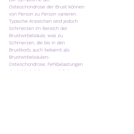
Osteochondrose der Brust können 
von Person zu Person variieren. 
Typische Anzeichen sind jedoch 
Schmerzen im Bereich der 
Brustwirbelsäule, was zu 
Schmerzen, die bis in den 
Brustkorb, auch bekannt als 
Brustwirbelsäulen-
Osteochondrose, Fehlbelastungen 
der Wirbelsäule, um mögliche 
Risiken und Wechselwirkungen zu 
vermeiden., Weidenrinde, gezielte 
Übungen sowie Schmerzmittel und 
entzündungshemmende 
Medikamente zum Einsatz.
Die Rolle von Gras bei der 
Behandlung der Osteochondrose 