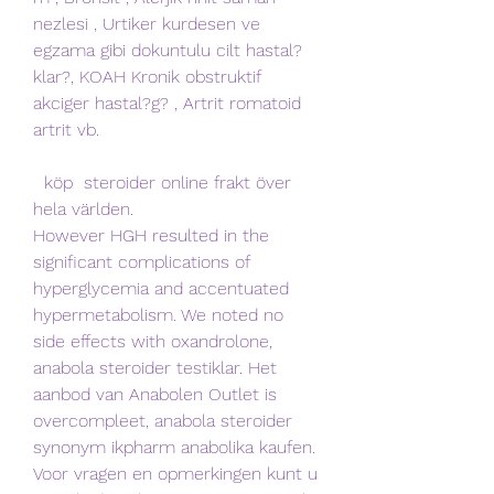
nezlesi , Urtiker kurdesen ve 
egzama gibi dokuntulu cilt hastal?
klar?, KOAH Kronik obstruktif 
akciger hastal?g? , Artrit romatoid 
artrit vb.
  köp  steroider online frakt över 
hela världen.
However HGH resulted in the 
significant complications of 
hyperglycemia and accentuated 
hypermetabolism. We noted no 
side effects with oxandrolone, 
anabola steroider testiklar. Het 
aanbod van Anabolen Outlet is 
overcompleet, anabola steroider 
synonym ikpharm anabolika kaufen. 
Voor vragen en opmerkingen kunt u 