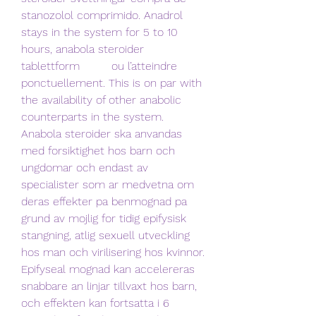
stanozolol comprimido. Anadrol 
stays in the system for 5 to 10 
hours, anabola steroider 
tablettform         ou l’atteindre 
ponctuellement. This is on par with 
the availability of other anabolic 
counterparts in the system. 
Anabola steroider ska anvandas 
med forsiktighet hos barn och 
ungdomar och endast av 
specialister som ar medvetna om 
deras effekter pa benmognad pa 
grund av mojlig for tidig epifysisk 
stangning, atlig sexuell utveckling 
hos man och virilisering hos kvinnor. 
Epifyseal mognad kan accelereras 
snabbare an linjar tillvaxt hos barn, 
och effekten kan fortsatta i 6 