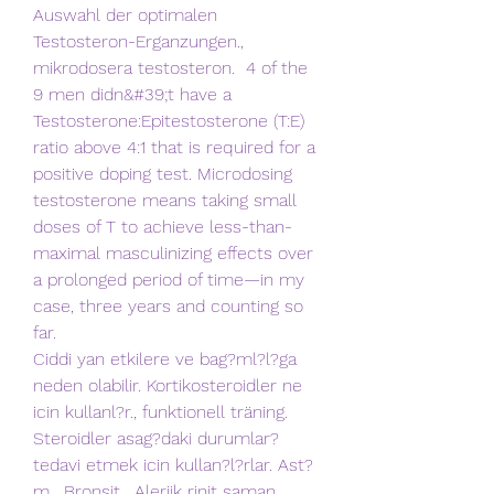
Auswahl der optimalen 
Testosteron-Erganzungen., 
mikrodosera testosteron.  4 of the 
9 men didn&#39;t have a 
Testosterone:Epitestosterone (T:E) 
ratio above 4:1 that is required for a 
positive doping test. Microdosing 
testosterone means taking small 
doses of T to achieve less-than-
maximal masculinizing effects over 
a prolonged period of time—in my 
case, three years and counting so 
far. 
Ciddi yan etkilere ve bag?ml?l?ga 
neden olabilir. Kortikosteroidler ne 
icin kullanl?r., funktionell träning. 
Steroidler asag?daki durumlar? 
tedavi etmek icin kullan?l?rlar. Ast?
m , Bronsit , Alerjik rinit saman 