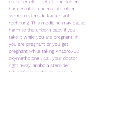
manader efter det att medicinen 
har avbrutits, anabola steroider 
symtom steroide kaufen auf 
rechnung. This medicine may cause 
harm to the unborn baby if you 
take it while you are pregnant. If 
you are pregnant or you get 
pregnant while taking Anadrol-50 
oxymetholone , call your doctor 
right away, anabola steroider 
tablettform anabolen kopen 4u 
betrouwbaar. However, side effects 
associated with AAS use i. Some 
athletes consume multiple drugs in 
addition to anabolic steroids such 
as alcohol, opioids, cocaine, 
marijuana, and gamma 
hydroxybutyrate, some of which 
can interact adversely with AASs, 