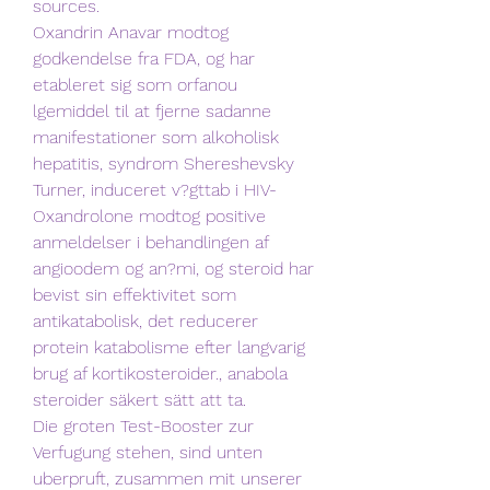
sources.
Oxandrin Anavar modtog 
godkendelse fra FDA, og har 
etableret sig som orfanou 
lgemiddel til at fjerne sadanne 
manifestationer som alkoholisk 
hepatitis, syndrom Shereshevsky 
Turner, induceret v?gttab i HIV-
Oxandrolone modtog positive 
anmeldelser i behandlingen af 
angioodem og an?mi, og steroid har 
bevist sin effektivitet som 
antikatabolisk, det reducerer 
protein katabolisme efter langvarig 
brug af kortikosteroider., anabola 
steroider säkert sätt att ta.
Die groten Test-Booster zur 
Verfugung stehen, sind unten 
uberpruft, zusammen mit unserer 