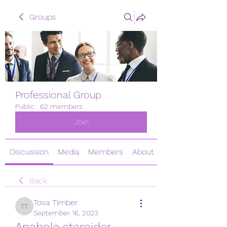
Groups
Professional Group
Public
·
62 members
Join
Discussion
Media
Members
About
Back
Tova Timber
Tova Timber
September 16, 2023