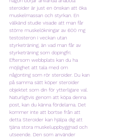
någon börjar använda anabola 
steroider är just en önskan att öka 
muskelmassan och styrkan. En 
välkänd studie visade att man får 
större muskelökningar av 600 mg 
testosteron i veckan utan 
styrketräning, än vad man får av 
styrketräning som dopingfri. 
Eftersom webbplats kan du ha 
möjlighet att tala med om 
någonting som rör steroider. Du kan 
på samma sätt köper steroider 
objektet som din för ytterligare val. 
Naturligtvis genom att köpa denna 
post, kan du känna fördelarna. Det 
kommer inte att bortse från att 
detta Steroider kan hjälpa dig att 
tjäna stora muskeluppbyggnad och 
utseende. Den som använder 