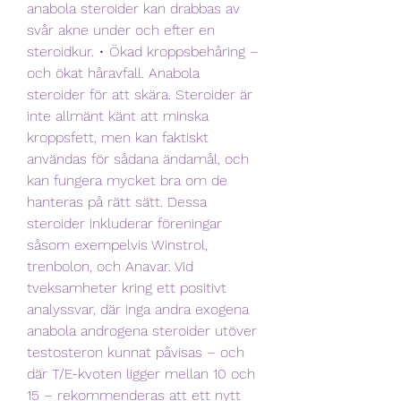
anabola steroider kan drabbas av 
svår akne under och efter en 
steroidkur. • Ökad kroppsbehåring – 
och ökat håravfall. Anabola 
steroider för att skära. Steroider är 
inte allmänt känt att minska 
kroppsfett, men kan faktiskt 
användas för sådana ändamål, och 
kan fungera mycket bra om de 
hanteras på rätt sätt. Dessa 
steroider inkluderar föreningar 
såsom exempelvis Winstrol, 
trenbolon, och Anavar. Vid 
tveksamheter kring ett positivt 
analyssvar, där inga andra exogena 
anabola androgena steroider utöver 
testosteron kunnat påvisas – och 
där T/E-kvoten ligger mellan 10 och 
15 – rekommenderas att ett nytt 