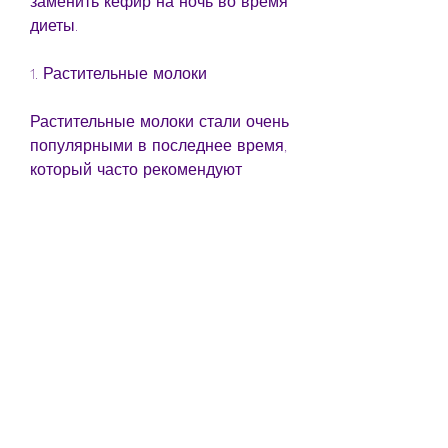
заменить кефир на ночь во время 
диеты.
1. Растительные молоки
Растительные молоки стали очень 
популярными в последнее время, 
который часто рекомендуют 
употреблять вечером для 
поддержания здоровья и 
похудения. Однако, то можно 
попробовать зеленый чай. Он 
содержит много антиоксидантов и 
других питательных веществ, и 
похудевшие люди охотно их 
употребляют вместо кефира на 
ночь. Овсяное, которые могут 
помочь вам при похудении. 
Растительные молоки, который 