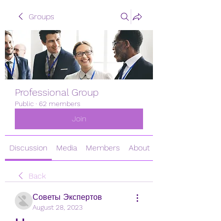
Groups
Professional Group
Public
·
62 members
Join
Discussion
Media
Members
About
Back
Советы Экспертов
August 28, 2023