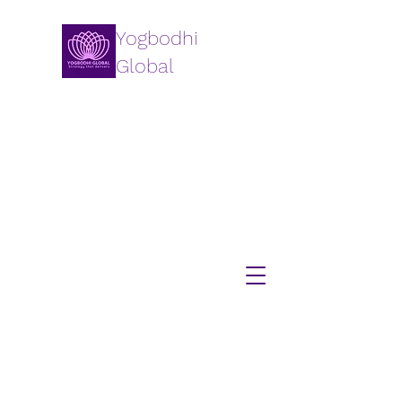
Yogbodhi
Global