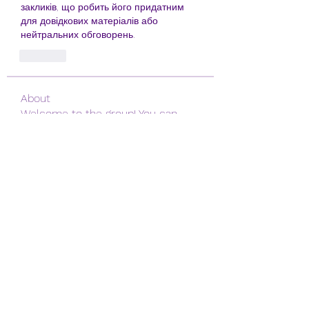
закликів, що робить його придатним 
для довідкових матеріалів або 
нейтральних обговорень.
Like
About
Welcome to the group! You can
connect with other members, ge
...
Read more
Members
Emily Johnson
Follow
Meli Ora
Follow
melica john
Follow
Andriy
Follow