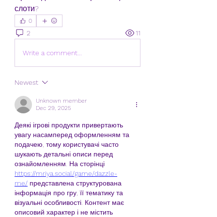
слоти?
0
2
11
Write a comment...
Newest
Unknown member
Dec 29, 2025
Деякі ігрові продукти привертають 
увагу насамперед оформленням та 
подачею, тому користувачі часто 
шукають детальні описи перед 
ознайомленням. На сторінці 
https://mriya.social/game/dazzle-
me/
 представлена структурована 
інформація про гру, її тематику та 
візуальні особливості. Контент має 
описовий характер і не містить 