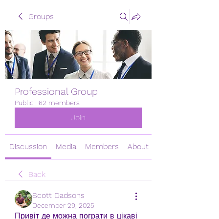
Groups
Professional Group
Public
·
62 members
Join
Discussion
Media
Members
About
Back
Scott Dadsons
December 29, 2025
Привіт де можна пограти в цікаві 