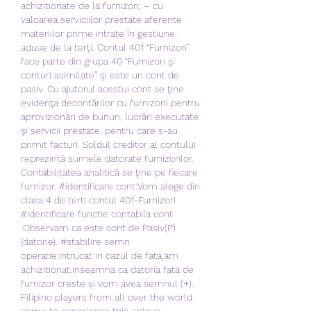
achiziționate de la furnizori; – cu 
valoarea serviciilor prestate aferente 
materiilor prime intrate în gestiune, 
aduse de la terți. Contul 401 “Furnizori” 
face parte din grupa 40 “Furnizori şi 
conturi asimilate” şi este un cont de 
pasiv. Cu ajutorul acestui cont se ţine 
evidenţa decontărilor cu furnizorii pentru 
aprovizionări de bunuri, lucrări executate 
şi servicii prestate, pentru care s-au 
primit facturi. Soldul creditor al contului 
reprezintă sumele datorate furnizorilor. 
Contabilitatea analitică se ţine pe fiecare 
furnizor. #identificare cont:Vom alege din 
clasa 4 de terti contul 401-Furnizori 
#identificare functie contabila cont 
:Observam ca este cont de Pasiv(P)
(datorie). #stabilire semn 
operatie:Intrucat in cazul de fata,am 
achizitionat,inseamna ca datoria fata de 
furnizor creste si vom avea semnul (+).  
Filipino players from all over the world 
come to experience this unique 