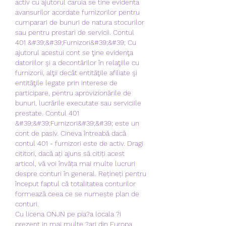
activ cu ajutorul caruia se tine evidenta 
avansurilor acordate furnizorilor pentru 
cumparari de bunuri de natura stocurilor 
sau pentru prestari de servicii. Contul 
401 &#39;&#39;Furnizori&#39;&#39; Cu 
ajutorul acestui cont se ţine evidenţa 
datoriilor şi a decontărilor în relaţiile cu 
furnizorii, alţii decât entităţile afiliate şi 
entităţile legate prin interese de 
participare, pentru aprovizionările de 
bunuri, lucrările executate sau serviciile 
prestate. Contul 401 
&#39;&#39;Furnizori&#39;&#39; este un 
cont de pasiv. Cineva întreabă dacă 
contul 401 - furnizori este de activ. Dragi 
cititori, dacă ați ajuns să citiți acest 
articol, vă voi învăța mai multe lucruri 
despre conturi în general. Rețineți pentru 
început faptul că totalitatea conturilor 
formează ceea ce se numește plan de 
conturi. 
Cu licena ONJN pe pia?a locala ?i 
prezent in mai multe ?ari din Europa 