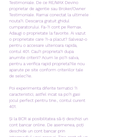
Testimoniale. De ce RE/MAX Devino 
proprietar de agentie sau Broker/Owner 
Testimoniale. Ramai conectat la ultimele 
nouta?i. Descarca gratuit ghidul 
cumparatorului. Fa-?i cont pe Remax. 
Adaugi o proprietate la favorite. Ai vazut 
o proprietate care ?i-a placut? Salveaz-o 
pentru o accesare ulterioara rapida, 
contul 401. Cau?i proprieta?i dupa 
anumite criterii? Acum le po?i salva, 
pentru a verifica rapid proprieta?ile nou 
aparute pe site conform criteriilor tale 
de selec?ie.
Poi experimenta diferite tematici ?i 
caracteristici, astfel incat sa po?i gasi 
jocul perfect pentru tine., contul curent 
401.
Și la BCR ai posibilitatea să-ți deschizi un 
cont bancar online. De asemenea, poți 
deschide un cont bancar prin 
intermediul unei procuri. Ține cont că un 