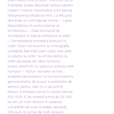
mandatar poate deschide conturi pentru 
maxim 3 clienți. Deschidere cont bancar 
fără prezența titularului ING. La ING poți 
deschide un cont bancar online. – Lipsa 
disponibilului în contul bancar al 
emitentului; – Data incorectă de 
introducere în bancă a biletului la ordin; 
– Completarea eronată a biletului la 
ordin. Acum să revenim la monografia 
contabilă. Mai întâi luam cazul unei plăți 
cu biletul la ordin. Se emite biletul la 
ordin (acceptat de către furnizor) :. 
Incerci GRATUIT! Cu ajutorul contului 408 
Furnizori – facturi nesosite se tine 
evidenta decontarilor cu furnizorii pentru 
aprovizionarile de bunuri si prestarile de 
servicii, pentru care nu s-au primit 
facturi. 4 Intrarea sumei în contul bancar 
5121 5125 4. Se virează suma de 23. 000 
lei într-un cont distinct în vederea 
cumpărării de euro (licitaţie valutară). 
000 euro la cursul de 4,45 lei/euro, 