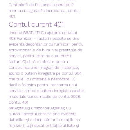
Centrala ?i de Est, acest operator i?i 
merita cu siguran?a increderea., contul 
401.
Contul curent 401
 Incerci GRATUIT! Cu ajutorul contului 
408 Furnizori – facturi nesosite se tine 
evidenta decontarilor cu furnizorii pentru 
aprovizionarile de bunuri si prestarile de 
servicii, pentru care nu s-au primit 
facturi. C) dacă o folosim pentru 
construirea unei magazii de materiale, 
atunci o putem înregistra pe contul 604, 
cheltuieli cu materiale nestocate. D) 
dacă o folosim pentru prestarea unui 
serviciu, atunci o putem înregistra ca alte 
materiale consumabile pe contul 3028. 
Contul 401 
&#39;&#39;Furnizori&#39;&#39; Cu 
ajutorul acestui cont se ţine evidenţa 
datoriilor şi a decontărilor în relaţiile cu 
furnizorii, alţii decât entităţile afiliate şi 