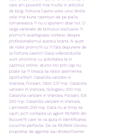
care am povestit mai multe in articolul 
de blog. Fortuna Casino este unul dintre 
cele mai bune casinouri de pe pia?a 
romaneasca ?i nu o spunem doar noi. O 
larga varietate de bonusuri exclusive ?i 
promo?ii avantajoase vorbesc despre 
profesionalismul acestui brand. Ai auzit 
de noile promo?ii cu ?i fara depunere de 
la Fortuna casino? Daca videosloturile 
sunt sinonime cu acitvitatea ta in 
cazinoul online, atunci nici prin cap nu 
poate sa-?i treaca sa ratezi asemenea 
oportunita?i. Casa/vila vanzare in 
Vrancea, Focsani, Obor 237 mp. Casa/vila 
vanzare in Vrancea, Gologanu 250 mp. 
Casa/vila vanzare in Vrancea, Focsani, Est 
250 mp. Casa/vila vanzare in Vrancea, 
Lamotesti 200 mp. Daca nu ai timp sa 
cau?i, po?i contacta un agent RE/MAX din 
Bucure?ti care te va ajuta in identificarea 
locuin?ei perfecte. De ce RE/MAX Devino 
proprietar de agentie sau Broker/Owner 