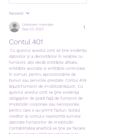
Newest
Unknown member
Sep 23, 2023
Contul 401
 Cu ajutorul acestui cont se ține evidența 
datoriilor și a decontărilor în relațiile cu 
furnizorii, alții decât entitățile afiliate, 
entitățile asociate și entitățile controlate 
în comun, pentru aprovizionările de 
bunuri sau serviciile prestate. Contul 404 
&quot;Furnizori de imobilizări&quot;. Cu 
ajutorul acestui cont se ţine evidenţa 
obligaţiilor de plată faţă de furnizorii de 
imobilizări corporale sau necorporale, 
pentru care s-au primit facturi. Soldul 
creditor al contului reprezintă sumele 
datorate furnizorilor de imobilizări. 
Contabilitatea analitică se ţine pe fiecare 
furnizor. Contul 5121 &quot;Conturi la 