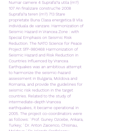
Numar camere 4 Suprafa?a utila (m?) 
107 An finalizare construc?ie 2008 
Suprafa?a teren (m?) 713 Stare 
proprietate Buna Clasa energetica B Vila 
individuala de vanzare. Harmonization of 
Seismic Hazard in Vrancea Zone : with 
Special Emphasis on Seismic Risk 
Reduction. The NATO Science for Peace 
Project SfP-980468 Harmonization of 
Seismic Hazard and Risk Reduction in 
Countries Influenced by Vrancea 
Earthquakes was an ambitious attempt 
to harmonize the seismic-hazard 
assessment in Bulgaria, Moldova and 
Romania, and provide the guidelines for 
seismic risk reduction in the target 
countries. Related to the study of 
intermediate-depth Vrancea 
earthquakes, it became operational in 
2005. The project co-coordinators were 
as follows: ' Prof. Guney Ozcebe, Ankara, 
Turkey; ' Dr. Anton Zaicenco, Chisinau, 
Moldova; ' Dr. Iolanda Craifaleanu, 