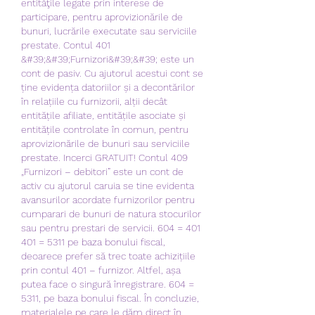
entităţile legate prin interese de 
participare, pentru aprovizionările de 
bunuri, lucrările executate sau serviciile 
prestate. Contul 401 
&#39;&#39;Furnizori&#39;&#39; este un 
cont de pasiv. Cu ajutorul acestui cont se 
ține evidența datoriilor și a decontărilor 
în relațiile cu furnizorii, alții decât 
entitățile afiliate, entitățile asociate și 
entitățile controlate în comun, pentru 
aprovizionările de bunuri sau serviciile 
prestate. Incerci GRATUIT! Contul 409 
„Furnizori – debitori” este un cont de 
activ cu ajutorul caruia se tine evidenta 
avansurilor acordate furnizorilor pentru 
cumparari de bunuri de natura stocurilor 
sau pentru prestari de servicii. 604 = 401 
401 = 5311 pe baza bonului fiscal, 
deoarece prefer să trec toate achizițiile 
prin contul 401 – furnizor. Altfel, așa 
putea face o singură înregistrare. 604 = 
5311, pe baza bonului fiscal. În concluzie, 
materialele pe care le dăm direct în 