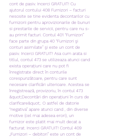
cont de pasiv. Incerci GRATUIT! Cu 
ajutorul contului 408 Furnizori – facturi 
nesosite se tine evidenta decontarilor cu 
furnizorii pentru aprovizionarile de bunuri 
si prestarile de servicii, pentru care nu s-
au primit facturi. Contul 401 “Furnizori” 
face parte din grupa 40 “Furnizori şi 
conturi asimilate” şi este un cont de 
pasiv. Incerci GRATUIT! Asa cum arata si 
titlul, contul 473 se utilizeaza atunci cand 
exista operațiuni care nu pot fi 
înregistrate direct în conturile 
corespunzătoare, pentru care sunt 
necesare clarificări ulterioare. Acestea se 
înregistrează, provizoriu, în contul 473 
&quot;Decontări din operațiuni în curs de 
clarificare&quot;. O astfel de datorie 
“negativa” apare atunci cand , din diverse 
motive (cel mai adesea erori), un 
furnizor este platit mai mult decat a 
facturat. Incerci GRATUIT! Contul 409 
„Furnizori – debitori” este un cont de 