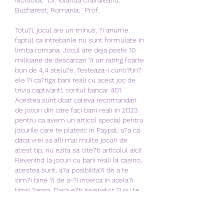
Bucharest, Romania; ' Prof.
Totu?i, jocul are un minus, ?i anume 
faptul ca intrebarile nu sunt formulate in 
limba romana. Jocul are deja peste 10 
milioane de descarcari ?i un rating foarte 
bun de 4,4 stelu?e. Testeaza-i cuno?tin?
ele ?i ca?tiga bani reali cu acest joc de 
trivia captivant!, contul bancar 401. 
Acestea sunt doar cateva recomandari 
de jocuri din care faci bani reali in 2023 
pentru ca avem un articol special pentru 
jocurile care te platesc in Paypal, a?a ca 
daca vrei sa afli mai multe jocuri de 
acest tip, nu ezita sa cite?ti articolul aici! 
Revenind la jocuri cu bani reali la casino, 
acestea sunt, a?a posibilita?i de a te 
sim?i bine ?i de a-?i incerca in acela?i 
timp ?ansa. Daca e?ti incepator ?i nu te 
aventurezi sa pariezi din prima, e bine de 
?tiut ca po?i ca?tiga bani din jocuri pe 
telefon chiar ?i fara a depune o suma 