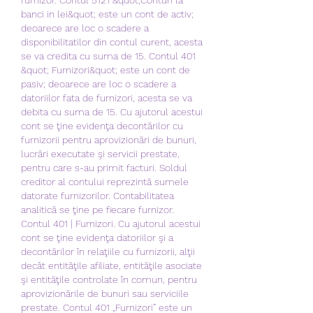
banci in lei&quot; este un cont de activ; 
deoarece are loc o scadere a 
disponibilitatilor din contul curent, acesta 
se va credita cu suma de 15. Contul 401 
&quot; Furnizori&quot; este un cont de 
pasiv; deoarece are loc o scadere a 
datoriilor fata de furnizori, acesta se va 
debita cu suma de 15. Cu ajutorul acestui 
cont se ţine evidenţa decontărilor cu 
furnizorii pentru aprovizionări de bunuri, 
lucrări executate şi servicii prestate, 
pentru care s-au primit facturi. Soldul 
creditor al contului reprezintă sumele 
datorate furnizorilor. Contabilitatea 
analitică se ţine pe fiecare furnizor. 
Contul 401 | Furnizori. Cu ajutorul acestui 
cont se ţine evidenţa datoriilor şi a 
decontărilor în relaţiile cu furnizorii, alţii 
decât entităţile afiliate, entităţile asociate 
şi entităţile controlate în comun, pentru 
aprovizionările de bunuri sau serviciile 
prestate. Contul 401 „Furnizori” este un 