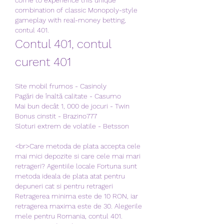
combination of classic Monopoly-style 
gameplay with real-money betting, 
contul 401.
Contul 401, contul 
curent 401
Site mobil frumos - Casinoly
Pagări de înaltă calitate - Casumo
Mai bun decât 1, 000 de jocuri - Twin
Bonus cinstit - Brazino777
Sloturi extrem de volatile - Betsson
<br>Care metoda de plata accepta cele 
mai mici depozite si care cele mai mari 
retrageri? Agentiile locale Fortuna sunt 
metoda ideala de plata atat pentru 
depuneri cat si pentru retrageri 
Retragerea minima este de 10 RON, iar 
retragerea maxima este de 30. Alegerile 
mele pentru Romania, contul 401. 