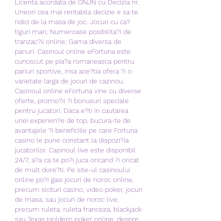
Licenta acordata de ONJN cu Decizia nr. 
Uneori cea mai rentabila decizie e sa te 
ridici de la masa de joc. Jocuri cu ca?
tiguri mari; Numeroase posibilita?i de 
tranzac?ii online; Gama diversa de 
pariuri. Casinoul online eFortuna este 
cunoscut pe pia?a romaneasca pentru 
pariuri sportive, insa ace?tia ofera ?i o 
varietate larga de jocuri de cazinou. 
Casinoul online eFortuna vine cu diverse 
oferte, promo?ii ?i bonusuri speciale 
pentru jucatori. Daca e?ti in cautarea 
unei experien?e de top, bucura-te de 
avantajele ?i beneficiile pe care Fortuna 
casino le pune constant la dispozi?ia 
jucatorilor. Casinoul live este disponibil 
24/7, a?a ca te po?i juca oricand ?i oricat 
de mult dore?ti. Pe site-ul casinoului 
online po?i gasi jocuri de noroc online, 
precum sloturi casino, video poker, jocuri 
de masa, sau jocuri de noroc live, 
precum ruleta, ruleta franceza, blackjack 
sau Texas Holdem poker online, despre 