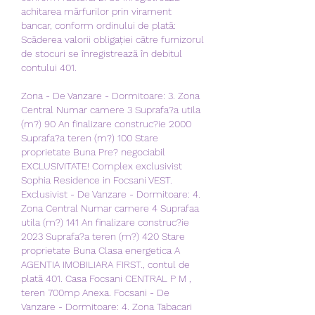
achitarea mărfurilor prin virament 
bancar, conform ordinului de plată: 
Scăderea valorii obligației către furnizorul 
de stocuri se înregistrează în debitul 
contului 401. 
Zona - De Vanzare - Dormitoare: 3. Zona 
Central Numar camere 3 Suprafa?a utila 
(m?) 90 An finalizare construc?ie 2000 
Suprafa?a teren (m?) 100 Stare 
proprietate Buna Pre? negociabil 
EXCLUSIVITATE! Complex exclusivist 
Sophia Residence in Focsani VEST. 
Exclusivist - De Vanzare - Dormitoare: 4. 
Zona Central Numar camere 4 Suprafaa 
utila (m?) 141 An finalizare construc?ie 
2023 Suprafa?a teren (m?) 420 Stare 
proprietate Buna Clasa energetica A 
AGENTIA IMOBILIARA FIRST., contul de 
plată 401. Casa Focsani CENTRAL P M , 
teren 700mp Anexa. Focsani - De 
Vanzare - Dormitoare: 4. Zona Tabacari 