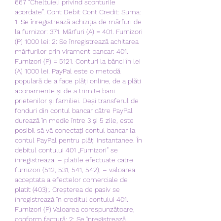
667 “Cheltuieli privind sconturile 
acordate”. Cont Debit Cont Credit: Suma: 
1: Se înregistrează achiziția de mărfuri de 
la furnizor: 371. Mărfuri (A) = 401. Furnizori 
(P) 1000 lei: 2: Se înregistrează achitarea 
mărfurilor prin virament bancar: 401. 
Furnizori (P) = 5121. Conturi la bănci în lei 
(A) 1000 lei. PayPal este o metodă 
populară de a face plăți online, de a plăti 
abonamente și de a trimite bani 
prietenilor și familiei. Deși transferul de 
fonduri din contul bancar către PayPal 
durează în medie între 3 și 5 zile, este 
posibil să vă conectați contul bancar la 
contul PayPal pentru plăți instantanee. În 
debitul contului 401 „Furnizori” se 
inregistreaza: – platile efectuate catre 
furnizori (512, 531, 541, 542); – valoarea 
acceptata a efectelor comerciale de 
platit (403);. Creșterea de pasiv se 
înregistrează în creditul contului 401. 
Furnizori (P) Valoarea corespunzătoare, 
conform factură: 2: Se înregistrează 