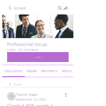
Groups
Professional Group
Public
·
62 members
Join
Discussion
Media
Members
About
Back
Theron Sapp
Theron Sapp
September 23, 2023