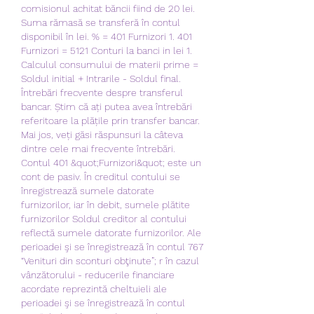
comisionul achitat băncii fiind de 20 lei. 
Suma rămasă se transferă în contul 
disponibil în lei. % = 401 Furnizori 1. 401 
Furnizori = 5121 Conturi la banci in lei 1. 
Calculul consumului de materii prime = 
Soldul initial + Intrarile - Soldul final. 
Întrebări frecvente despre transferul 
bancar. Știm că ați putea avea întrebări 
referitoare la plățile prin transfer bancar. 
Mai jos, veți găsi răspunsuri la câteva 
dintre cele mai frecvente întrebări. 
Contul 401 &quot;Furnizori&quot; este un 
cont de pasiv. În creditul contului se 
înregistrează sumele datorate 
furnizorilor, iar în debit, sumele plătite 
furnizorilor Soldul creditor al contului 
reflectă sumele datorate furnizorilor. Ale 
perioadei şi se înregistrează în contul 767 
“Venituri din sconturi obţinute”; r în cazul 
vânzătorului - reducerile financiare 
acordate reprezintă cheltuieli ale 
perioadei şi se înregistrează în contul 