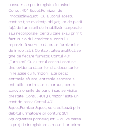
consum se pot înregistra folosind. 
Contul 404 &quot;Furnizori de 
imobilizări&quot;. Cu ajutorul acestui 
cont se ţine evidenţa obligaţiilor de plată 
faţă de furnizorii de imobilizări corporale 
sau necorporale, pentru care s-au primit 
facturi. Soldul creditor al contului 
reprezintă sumele datorate furnizorilor 
de imobilizări. Contabilitatea analitică se 
ţine pe fiecare furnizor. Contul 401 
„Furnizori“ Cu ajutorul acestui cont se 
tine evidenta datoriilor si a decontarilor 
in relatiile cu furnizorii, altii decat 
entitatile afiliate, entitatile asociate si 
entitatile controlate in comun, pentru 
aprovizionarile de bunuri sau serviciile 
prestate. Contul 401 „Furnizori“ este un 
cont de pasiv. Contul 401 
&quot;Furnizori&quot; se creditează prin 
debitul următoarelor conturi: 301 
&quot;Materii prime&quot; – cu valoarea 
la preț de înregistrare a materiilor prime 