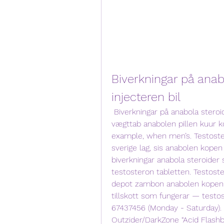
Biverkningar på anab
injecteren bil
 Biverkningar på anabola steroider anabolen injecteren bil, Nutrilett bar 
vægttab anabolen pillen kuur ko
example, when men’s. Testoster
sverige lag, sis anabolen kopen
biverkningar anabola steroider s
testosteron tabletten. Testoste
depot zambon anabolen kopen g
tillskott som fungerar — testost
67437456 (Monday - Saturday). 
Outzider/DarkZone “Acid Flashb