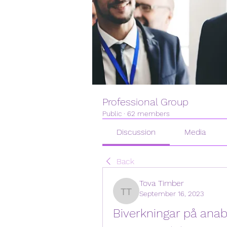
Professional Group
Public
·
62 members
Discussion
Media
Back
Tova Timber
September 16, 2023
Tova Timber
Biverkningar på anab