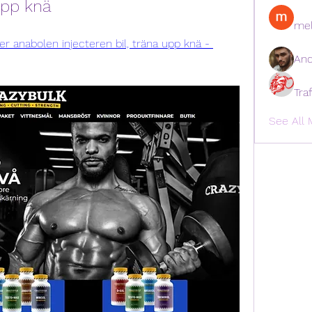
 upp knä
mel
r anabolen injecteren bil, träna upp knä - 
And
Tra
See All 