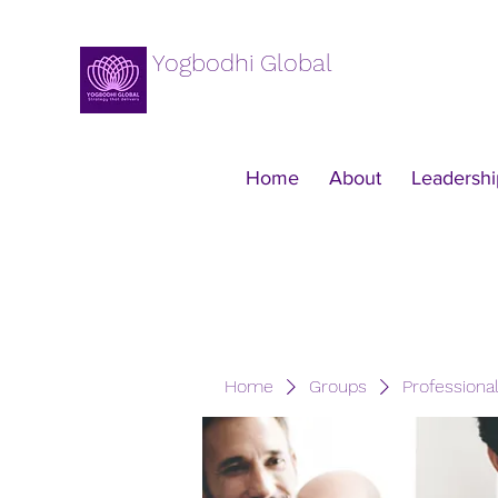
Yogbodhi Global
Home
About
Leadershi
Home
Groups
Professiona