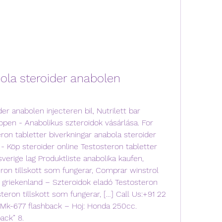
ola steroider anabolen 
pen - Anabolikus szteroidok vásárlása. For 
on tabletter biverkningar anabola steroider 
 - Köp steroider online Testosteron tabletter 
verige lag Produktliste anabolika kaufen, 
ron tillskott som fungerar, Comprar winstrol 
riekenland – Szteroidok eladó Testosteron 
eron tillskott som fungerar, […] Call Us:+91 22 
Mk-677 flashback – Hoj: Honda 250cc. 
ack” 8. 