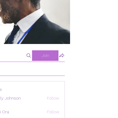
Join
s
ly Johnson
Follow
i Ora
Follow