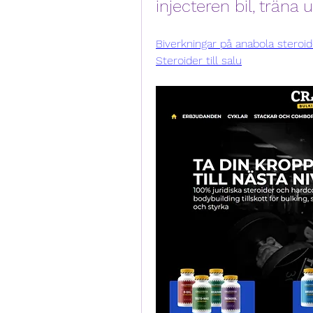
injecteren bil, träna
Biverkningar på anabola steroide
Steroider till salu