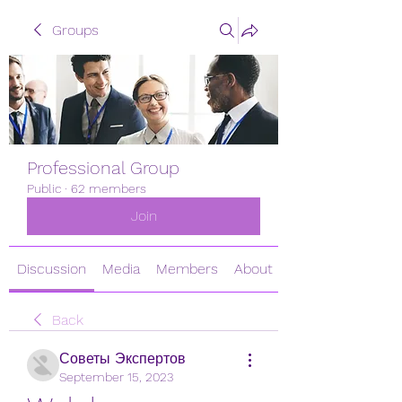
Groups
Professional Group
Public
·
62 members
Join
Discussion
Media
Members
About
Back
Советы Экспертов
September 15, 2023