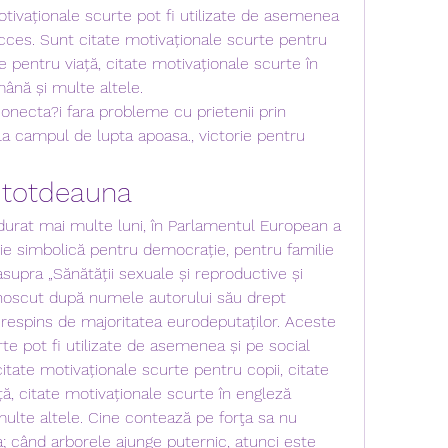
otivaționale scurte pot fi utilizate de asemenea 
cces. Sunt citate motivaționale scurte pentru 
e pentru viață, citate motivaționale scurte în 
ână și multe altele. 
 conecta?i fara probleme cu prietenii prin 
la campul de lupta apoasa., victorie pentru 
 totdeauna
urat mai multe luni, în Parlamentul European a 
rie simbolică pentru democrație, pentru familie 
asupra „Sănătății sexuale și reproductive și 
unoscut după numele autorului său drept 
t respins de majoritatea eurodeputaților. Aceste 
te pot fi utilizate de asemenea și pe social 
tate motivaționale scurte pentru copii, citate 
ă, citate motivaționale scurte în engleză 
ulte altele. Cine contează pe forţa sa nu 
; când arborele ajunge puternic, atunci este 