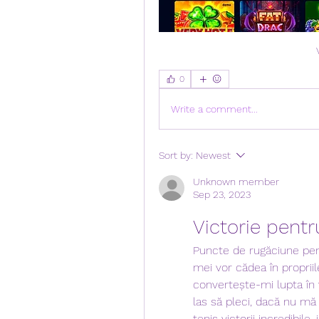
0
Write a comment...
Sort by:
Newest
Unknown member
Sep 23, 2023
Victorie pentr
Puncte de rugăciune pentr
mei vor cădea în propriil
convertește-mi lupta în v
las să pleci, dacă nu mă
tenis victorii incredibile