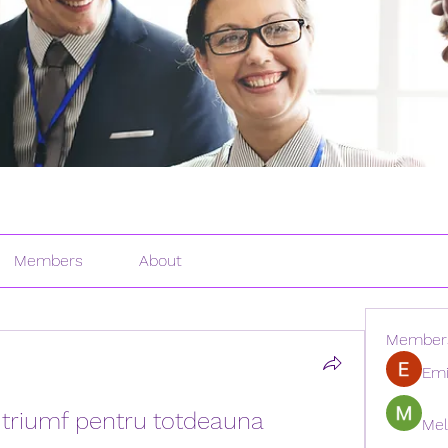
Members
About
Member
Emi
, triumf pentru totdeauna
Mel