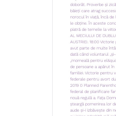
doborât. Proverbe și zică
băieți care atrag succesu
norocul în viață, încă de
le obține. În aceste condi
piatră de temelie la viit
AL MECIULUI DE DUBLU; 
AUSTRIEI. 18:00 Victorie 
avut parte de multe întâl
dată când voluntarul „și-a
„momeală pentru el&quot
de persoane a apărut în 
familiei. Victorie pentru
federale pentru avort dup
2019 0 Planned Parenthoo
federal de planificare fa
nouă regulă a. Fața Domnu
șteargă pomenirea lor de
aude și-i izbăvește din 