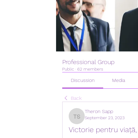
Professional Group
Public
·
62 members
Discussion
Media
Back
Theron Sapp
September 23, 2023
Theron Sapp
Victorie pentru viață