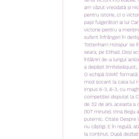
am văzut vreodată și nic
pentru Istorie, ci o victo
pașii fulgerători ai lui C
victorie pentru a mențin
suferit înfrângeri în der
Tottenham Hotspur se înt
seara, pe Etihad. Deși ac
întâlniri de-a lungul anil
a depășit limitele&quot;,
O echipă SWAT formată d
mod șocant la casa lui Ho
impus 6-3, 6-3, cu maghia
competiției disputat la C
de 32 de ani, aceasta a 
(107 minute). Irina Begu a 
puternic. Citate Despre V
nu câștigi. E în regulă, a
la conținut. După dezbat