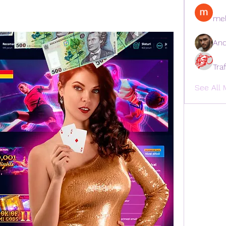
mel
And
Tra
See All 