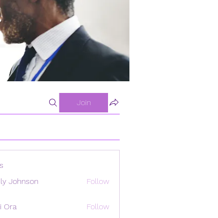
Join
s
ly Johnson
Follow
i Ora
Follow