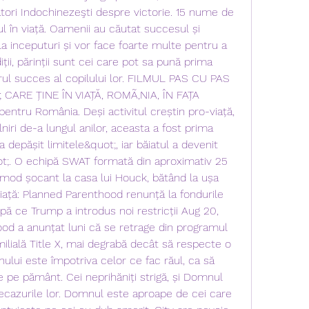
tori Indochinezeşti despre victorie. 15 nume de 
l în viață. Oamenii au căutat succesul și 
 la inceputuri și vor face foarte multe pentru a 
ții, părinții sunt cei care pot sa pună prima 
orul succes al copilului lor. FILMUL PAS CU PAS 
CARE ȚINE ÎN VIAȚĂ‚ ROMÃ‚NIA, ÎN FAȚA 
pentru România. Deși activitul creștin pro-viață, 
niri de-a lungul anilor, aceasta a fost prima 
 depășit limitele&quot;, iar băiatul a devenit 
;. O echipă SWAT formată din aproximativ 25 
mod șocant la casa lui Houck, bătând la ușa 
 viață: Planned Parenthood renunță la fondurile 
ă ce Trump a introdus noi restricții Aug 20, 
d a anunțat luni că se retrage din programul 
milială Title X, mai degrabă decât să respecte o 
lui este împotriva celor ce fac răul, ca să 
 pe pământ. Cei neprihăniți strigă, și Domnul 
necazurile lor. Domnul este aproape de cei care 