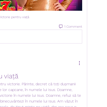
Victorie pentru viață
1 Comment
u viață
u victorie. Părinte, decret că toți dușmanii 
e lor capcane, în numele lui Isus. Doamne, 
ictorie în numele lui Isus. Doamne, refuz să te 
 binecuvântezi în numele lui Isus. Am văzut în 
, ireale, de ținut minte pe viață, dar așa ceva n-