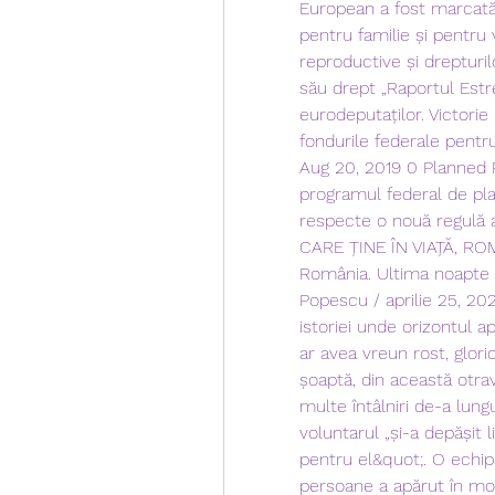
European a fost marcată 
pentru familie și pentru v
reproductive și drepturi
său drept „Raportul Estre
eurodeputaților. Victorie
fondurile federale pentru
Aug 20, 2019 0 Planned P
programul federal de plan
respecte o nouă regulă
CARE ȚINE ÎN VIAȚĂ‚ ROMÃ
România. Ultima noapte de
Popescu / aprilie 25, 202
istoriei unde orizontul ap
ar avea vreun rost, glori
șoaptă, din această otravă
multe întâlniri de-a lung
voluntarul „și-a depășit 
pentru el&quot;. O echi
persoane a apărut în mod