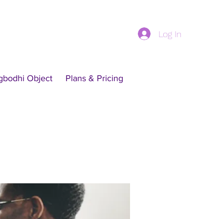
Log In
gbodhi Object
Plans & Pricing