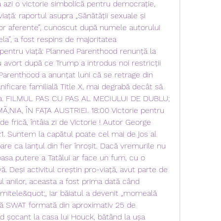
azi o victorie simbolică pentru democrație, 
iață: raportul asupra „Sănătății sexuale și 
lor aferente”, cunoscut după numele autorului 
la”, a fost respins de majoritatea 
 pentru viață: Planned Parenthood renunță la 
 avort după ce Trump a introdus noi restricții 
arenthood a anunțat luni că se retrage din 
ificare familială Title X, mai degrabă decât să 
 a. FILMUL PAS CU PAS AL MECIULUI DE DUBLU; 
‚NIA, ÎN FAȚA AUSTRIEI. 18:00 Victorie pentru 
 frică, întâia zi de Victorie ! Autor George 
1. Suntem la capătul poate cel mai de jos al 
are ca lanțul din fier înroșit. Dacă vremurile nu 
oasa putere a Tatălui ar face un fum, cu o 
. Deși activitul creștin pro-viață, avut parte de 
ul anilor, aceasta a fost prima dată când 
limitele&quot;, iar băiatul a devenit „momeală 
pă SWAT formată din aproximativ 25 de 
 șocant la casa lui Houck, bătând la ușa 