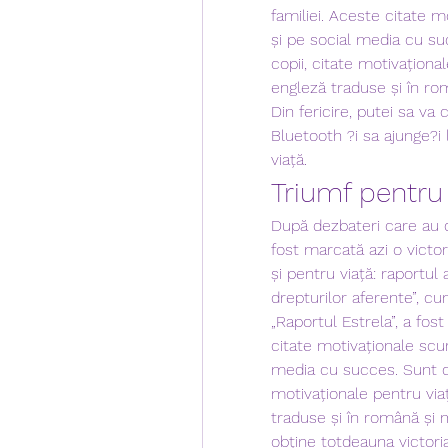
familiei. Aceste citate m
și pe social media cu su
copii, citate motivațional
engleză traduse și în rom
Din fericire, putei sa va
Bluetooth ?i sa ajunge?i 
viață.
Triumf pentru
După dezbateri care au d
fost marcată azi o victo
și pentru viață: raportul 
drepturilor aferente”, c
„Raportul Estrela”, a fos
citate motivaționale scur
media cu succes. Sunt ci
motivaționale pentru viaț
traduse și în română și m
obţine totdeauna victoria