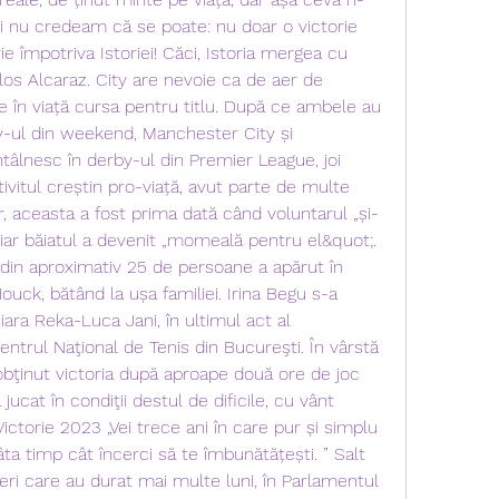
i nu credeam că se poate: nu doar o victorie 
rie împotriva Istoriei! Căci, Istoria mergea cu 
arlos Alcaraz. City are nevoie ca de aer de 
e în viață cursa pentru titlu. După ce ambele au 
by-ul din weekend, Manchester City și 
âlnesc în derby-ul din Premier League, joi 
tivitul creștin pro-viață, avut parte de multe 
or, aceasta a fost prima dată când voluntarul „și-
 iar băiatul a devenit „momeală pentru el&quot;. 
in aproximativ 25 de persoane a apărut în 
uck, bătând la ușa familiei. Irina Begu s-a 
ra Reka-Luca Jani, în ultimul act al 
entrul Naţional de Tenis din Bucureşti. În vârstă 
obţinut victoria după aproape două ore de joc 
jucat în condiţii destul de dificile, cu vânt 
ictorie 2023 „Vei trece ani în care pur și simplu 
tâta timp cât încerci să te îmbunătățești. ” Salt 
eri care au durat mai multe luni, în Parlamentul 