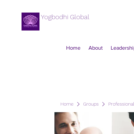
Yogbodhi Global
Home
About
Leadershi
Home
Groups
Professiona