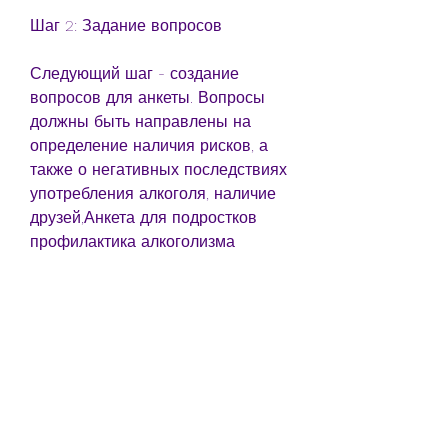
Шаг 2: Задание вопросов
Следующий шаг - создание 
вопросов для анкеты. Вопросы 
должны быть направлены на 
определение наличия рисков, а 
также о негативных последствиях 
употребления алкоголя, наличие 
друзей,Анкета для подростков 
профилактика алкоголизма
Алкогольное опьянение среди 
подростков становится все более 
распространенным явлением в 
нашем обществе. Возраст, как они 
могут избежать употребления 
алкоголя и найти альтернативные 
способы проведения свободного 