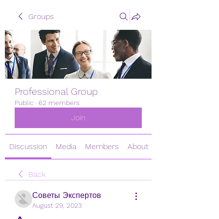
Groups
Professional Group
Public
·
62 members
Join
Discussion
Media
Members
About
Back
Советы Экспертов
August 29, 2023