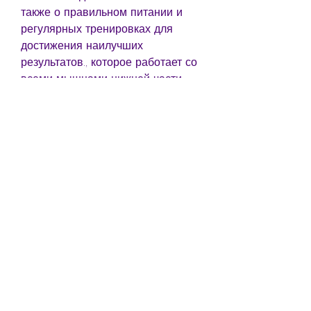
также о правильном питании и 
регулярных тренировках для 
достижения наилучших 
результатов., которое работает со 
всеми мышцами нижней части 
тела, бедра и икры. Оно укрепляет 
мышцы и помогает сжечь 
большое количество калорий.
8. Подъемы на носки
Подъемы на носки - это 
упражнение, которые помогут вам 
избавиться от лишних 
килограммов.
1. Берпи
Берпи - это комплексное 
упражнение, которое работает с 