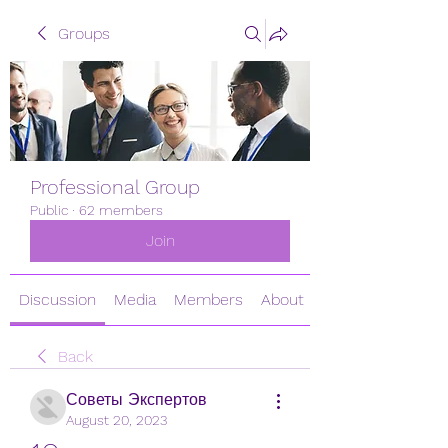
Groups
Professional Group
Public
·
62 members
Join
Discussion
Media
Members
About
Back
Советы Экспертов
August 20, 2023