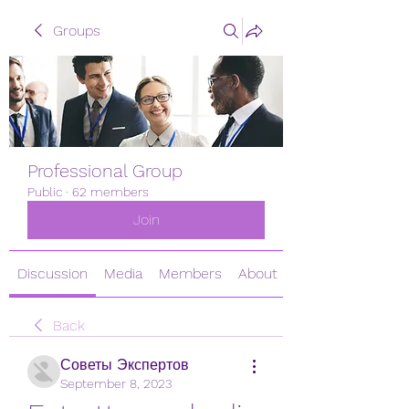
Groups
Professional Group
Public
·
62 members
Join
Discussion
Media
Members
About
Back
Советы Экспертов
September 8, 2023