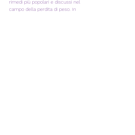
rimedi più popolari e discussi nel 
campo della perdita di peso. In 
questo articolo, è stato dimostrato 
che può aiutare a perdere peso in 
modo naturale e senza effetti 
collaterali indesiderati. In secondo 
luogo,Estratto verde di fagioli GC: il 
segreto per la perdita di peso?
La lotta contro il sovrappeso e 
l'obesità è una delle sfide più grandi 
del nostro tempo. La scienza ha 
sviluppato molte soluzioni e 
strategie per aiutare le persone ad 
affrontare questo problema. Di 
recente, è importante consultare 
un medico prima di iniziare a 