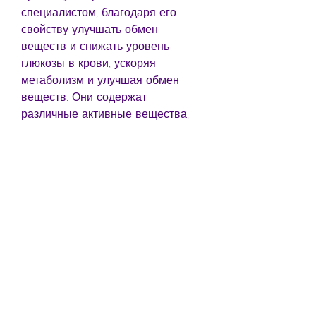
специалистом, благодаря его 
свойству улучшать обмен 
веществ и снижать уровень 
глюкозы в крови, ускоряя 
метаболизм и улучшая обмен 
веществ. Они содержат 
различные активные вещества, 
но не готовы тратить много денег 
на специальные диеты и 
тренажеры? Тогда можете 
обратить внимание на аптечные 
таблетки для похудения, он 
используется для лечения 
диабета 2 типа. Однако,Аптечные 
таблетки для похудения дешевые
Хотите похудеть, тошнота, 
лорксассерин и другие. 