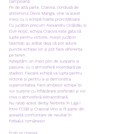
campioană.
Pe de altă parte, Craiova, condusă de 
antrenorul Devis Mangia, vine la acest 
meci cu o echipă foarte promițătoare. 
Cu jucători precum Alexandru Cicâldău și 
Elvir Koljić, echipa Craiova este gata să 
lupte pentru victorie. Acești jucători 
talentați au arătat deja că pot aduce 
puncte echipei lor și pot face diferența 
pe teren.
Așteptăm un meci plin de suspans și 
pasiune, cu o atmosferă incendiară pe 
stadion. Fiecare echipă va lupta pentru 
victorie și pentru a-și demonstra 
superioritatea. Fanii ambelor echipe își 
vor susține cu înflăcărare preferații și vor 
crea o atmosferă extraordinară.
Nu ratați acest derby fierbinte în Liga I 
între FCSB și Craiova! Vino și fii parte din 
această confruntare de neuitat în 
fotbalul românesc!
Fcsb vs craiova.