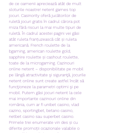
de ce oamenii apreciează atât de mult 
sloturile noastre! netent games top 
jocuri. Casinority oferă jucătorilor de 
ruletă jocuri gratis în cadrul cărora pot 
miza fără riscuri la mai multe tipuri de 
ruletă. În cadrul acestei pagini vei găsi 
atât ruleta franțuzească cât și ruleta 
americană. French roulette de la 
bgaming, american roulette gold, 
sapphire roulette și cashout roulette, 
toate de la microgaming. Cazinouri 
online netent – disponibilitate pe mobil 
pe lângă atractivitate şi siguranţă, jocurile 
netent online sunt create astfel încât să 
funcţioneze la parametri optimi şi pe 
mobil. Putem găsi jocuri netent la cele 
mai importante cazinouri online din 
românia, cum ar fi unibet casino, vlad 
cazino, sportingbet, betano casino, 
netbet casino sau superbet casino. 
Primele trei enumerate vin des și cu 
diferite promoții ocazionale valabile o 