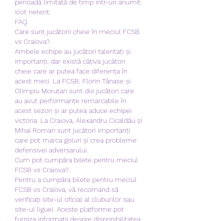
perioadă limitată de timp într-un anumit 
slot netent. 
FAQ.
Care sunt jucătorii cheie în meciul FCSB 
vs Craiova?.
Ambele echipe au jucători talentați și 
importanți, dar există câțiva jucători 
cheie care ar putea face diferența în 
acest meci. La FCSB, Florin Tănase și 
Olimpiu Moruțan sunt doi jucători care 
au avut performanțe remarcabile în 
acest sezon și ar putea aduce echipei 
victoria. La Craiova, Alexandru Cicaldău și 
Mihai Roman sunt jucători importanți 
care pot marca goluri și crea probleme 
defensivei adversarului. 
Cum pot cumpăra bilete pentru meciul 
FCSB vs Craiova?.
Pentru a cumpăra bilete pentru meciul 
FCSB vs Craiova, vă recomand să 
verificați site-ul oficial al cluburilor sau 
site-ul liguei. Aceste platforme pot 
furniza informații despre disponibilitatea 