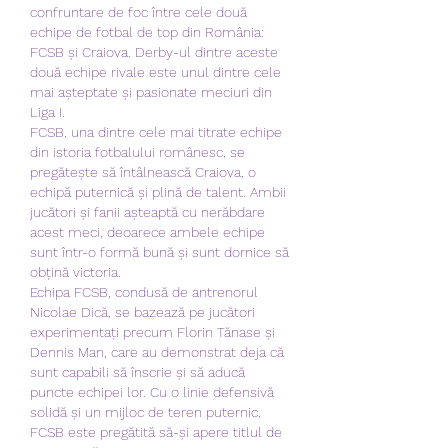
confruntare de foc între cele două 
echipe de fotbal de top din România: 
FCSB și Craiova. Derby-ul dintre aceste 
două echipe rivale este unul dintre cele 
mai așteptate și pasionate meciuri din 
Liga I.
FCSB, una dintre cele mai titrate echipe 
din istoria fotbalului românesc, se 
pregătește să întâlnească Craiova, o 
echipă puternică și plină de talent. Ambii 
jucători și fanii așteaptă cu nerăbdare 
acest meci, deoarece ambele echipe 
sunt într-o formă bună și sunt dornice să 
obțină victoria.
Echipa FCSB, condusă de antrenorul 
Nicolae Dică, se bazează pe jucători 
experimentați precum Florin Tănase și 
Dennis Man, care au demonstrat deja că 
sunt capabili să înscrie și să aducă 
puncte echipei lor. Cu o linie defensivă 
solidă și un mijloc de teren puternic, 
FCSB este pregătită să-și apere titlul de 