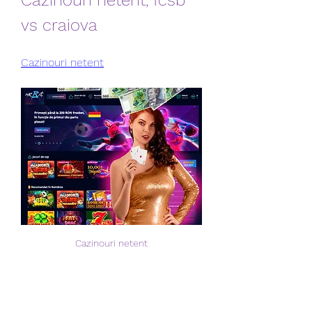
Cazinouri netent, fcsb 
vs craiova
Cazinouri netent
Cazinouri netent