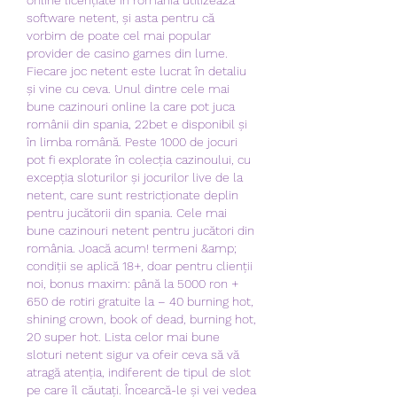
software netent, și asta pentru că 
vorbim de poate cel mai popular 
provider de casino games din lume. 
Fiecare joc netent este lucrat în detaliu 
și vine cu ceva. Unul dintre cele mai 
bune cazinouri online la care pot juca 
românii din spania, 22bet e disponibil și 
în limba română. Peste 1000 de jocuri 
pot fi explorate în colecția cazinoului, cu 
excepția sloturilor și jocurilor live de la 
netent, care sunt restricționate deplin 
pentru jucătorii din spania. Cele mai 
bune cazinouri netent pentru jucători din 
românia. Joacă acum! termeni &amp; 
condiții se aplică 18+, doar pentru clienții 
noi, bonus maxim: până la 5000 ron + 
650 de rotiri gratuite la – 40 burning hot, 
shining crown, book of dead, burning hot, 
20 super hot. Lista celor mai bune 
sloturi netent sigur va ofeir ceva să vă 
atragă atenția, indiferent de tipul de slot 
pe care îl căutați. Încearcă-le și vei vedea 