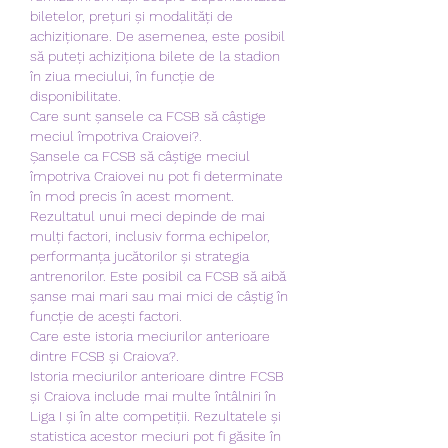
biletelor, prețuri și modalități de 
achiziționare. De asemenea, este posibil 
să puteți achiziționa bilete de la stadion 
în ziua meciului, în funcție de 
disponibilitate.
Care sunt șansele ca FCSB să câștige 
meciul împotriva Craiovei?.
Șansele ca FCSB să câștige meciul 
împotriva Craiovei nu pot fi determinate 
în mod precis în acest moment. 
Rezultatul unui meci depinde de mai 
mulți factori, inclusiv forma echipelor, 
performanța jucătorilor și strategia 
antrenorilor. Este posibil ca FCSB să aibă 
șanse mai mari sau mai mici de câștig în 
funcție de acești factori.
Care este istoria meciurilor anterioare 
dintre FCSB și Craiova?.
Istoria meciurilor anterioare dintre FCSB 
și Craiova include mai multe întâlniri în 
Liga I și în alte competiții. Rezultatele și 
statistica acestor meciuri pot fi găsite în 