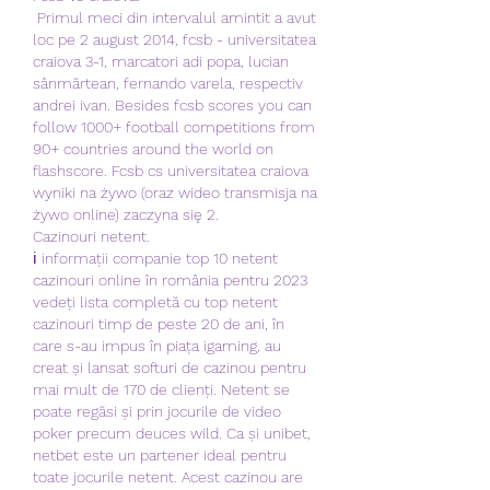
 Primul meci din intervalul amintit a avut 
loc pe 2 august 2014, fcsb - universitatea 
craiova 3-1, marcatori adi popa, lucian 
sânmărtean, fernando varela, respectiv 
andrei ivan. Besides fcsb scores you can 
follow 1000+ football competitions from 
90+ countries around the world on 
flashscore. Fcsb cs universitatea craiova 
wyniki na żywo (oraz wideo transmisja na 
żywo online) zaczyna się 2. 
Cazinouri netent.
ℹ️ informații companie top 10 netent 
cazinouri online în românia pentru 2023 
vedeți lista completă cu top netent 
cazinouri timp de peste 20 de ani, în 
care s-au impus în piața igaming, au 
creat și lansat softuri de cazinou pentru 
mai mult de 170 de clienți. Netent se 
poate regăsi și prin jocurile de video 
poker precum deuces wild. Ca și unibet, 
netbet este un partener ideal pentru 
toate jocurile netent. Acest cazinou are 