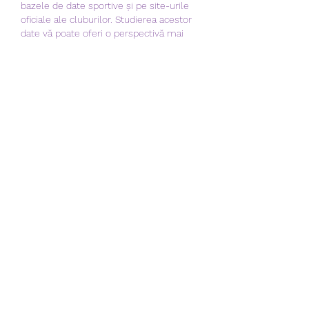
bazele de date sportive și pe site-urile 
oficiale ale cluburilor. Studierea acestor 
date vă poate oferi o perspectivă mai 
bună asupra rivalității și a performanței 
anterioare a echipelor.
Care este rata de plată la jocurile 
NetEnt?.
Rata de plată la jocurile NetEnt variază în 
funcție de fiecare joc în parte, dar în 
general este în jurul valorii de 96%. 
Aceasta înseamnă că, în medie, jucătorii 
primesc 96% din suma pariată înapoi ca 
câștig.
Reviews. Cazinouri 
netent
Andreea Popescu
Am fost extrem de încântată de 
experiența mea de joc pe Cazinouri 
NetEnt. Opțiunile de joc online oferite în 
România sunt cu adevărat remarcabile. 
Grafica este captivantă și înaltă calitate, 