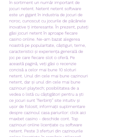
în sortiment un număr important de 
jocuri netent. Netent netent software 
este un gigant în industria de jocuri de 
noroc, cunoscut cu jocurile de păcănele 
inovative ți interesante. În prezent, puteți 
găsi jocuri netent în aproape fiecare 
casino online. Ne-am bazat alegerea 
noastră pe popularitate, câștiguri, teme, 
caracteristici și experiența generală de 
joc pe care fiecare slot o oferă. Pe 
această pagină, veți găsi o recenzie 
concisă a celor mai bune 10 sloturi 
netent. Unul din cele mai bune cazinouri 
netent, dar și unul din cele mai bune 
cazinouri playtech; posibilitatea de a 
vedea o listă cu câștigători pentru a ști 
ce jocuri sunt ”fierbinți” site intuitiv și 
ușor de folosit; informații suplimentare 
despre cazinoul casa pariurilor: click aici 
maxbet casino - deschide cont. Top 
cazinouri online licențiate cu software 
netent. Peste 3 sferturi din cazinourile 
online licențiate în românia utilizează 