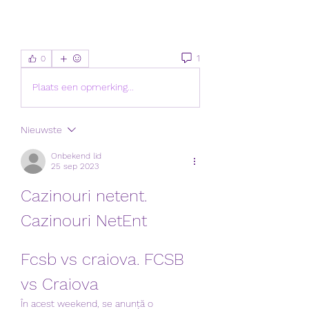
1
0
Plaats een opmerking...
Nieuwste
Onbekend lid
25 sep 2023
Cazinouri netent. 
Cazinouri NetEnt
Fcsb vs craiova. FCSB 
vs Craiova
În acest weekend, se anunță o 