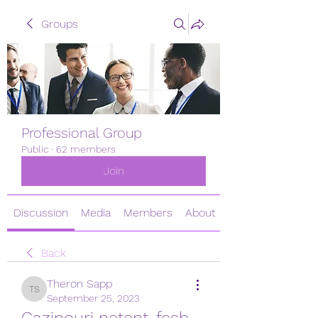
Groups
Professional Group
Public
·
62 members
Join
Discussion
Media
Members
About
Back
Theron Sapp
Theron Sapp
September 25, 2023