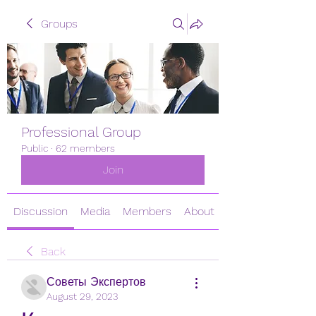
Groups
Professional Group
Public
·
62 members
Join
Discussion
Media
Members
About
Back
Советы Экспертов
August 29, 2023