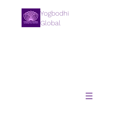
Yogbodhi
Global