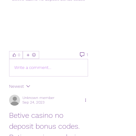
1
0
Write a comment...
Newest
Unknown member
Sep 24, 2023
Betive casino no 
deposit bonus codes. 