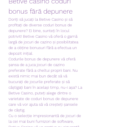
Betive casino coduri 
bonus fără depunere
Doriți să jucați la Betive Casino și să 
profitați de diverse coduri bonus de 
depunere? Ei bine, sunteți în locul 
potrivit! Betive Casino vă oferă o gamă 
largă de jocuri de cazino și posibilitatea 
de a obține bonusuri fără a efectua un 
depozit inițial.
Codurile bonus de depunere vă oferă 
șansa de a juca jocuri de cazino 
preferate fără a cheltui proprii bani. Nu 
există nimic mai bun decât să vă 
bucurați de jocurile preferate și să 
câștigați bani în același timp, nu-i așa? La 
Betive Casino, puteți alege dintre o 
varietate de coduri bonus de depunere 
care vă vor ajuta să vă creșteți șansele 
de câștig.
Cu o selecție impresionantă de jocuri de 
la cei mai buni furnizori de software, 
Betive Casino vă va captiva cu siguranță. 