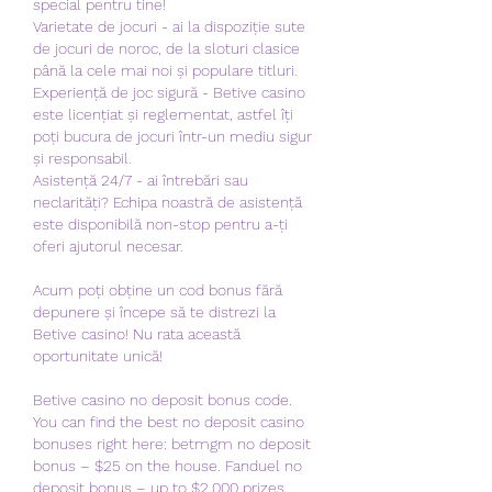
special pentru tine!
Varietate de jocuri - ai la dispoziție sute 
de jocuri de noroc, de la sloturi clasice 
până la cele mai noi și populare titluri.
Experiență de joc sigură - Betive casino 
este licențiat și reglementat, astfel îți 
poți bucura de jocuri într-un mediu sigur 
și responsabil.
Asistență 24/7 - ai întrebări sau 
neclarități? Echipa noastră de asistență 
este disponibilă non-stop pentru a-ți 
oferi ajutorul necesar.
Acum poți obține un cod bonus fără 
depunere și începe să te distrezi la 
Betive casino! Nu rata această 
oportunitate unică!
Betive casino no deposit bonus code.
You can find the best no deposit casino 
bonuses right here: betmgm no deposit 
bonus – $25 on the house. Fanduel no 
deposit bonus – up to $2,000 prizes 