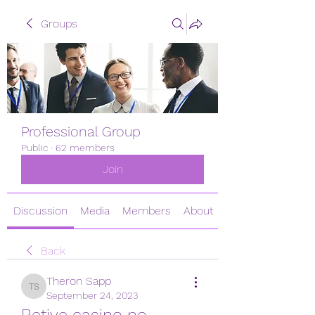
Groups
Professional Group
Public
·
62 members
Join
Discussion
Media
Members
About
Back
Theron Sapp
Theron Sapp
September 24, 2023