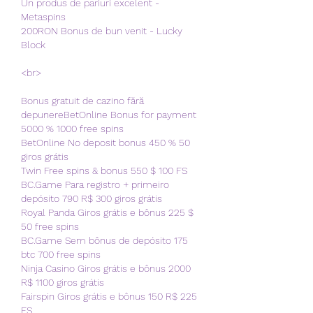
Un produs de pariuri excelent - 
Metaspins
200RON Bonus de bun venit - Lucky 
Block
<br>
Bonus gratuit de cazino fără 
depunereBetOnline Bonus for payment 
5000 % 1000 free spins
BetOnline No deposit bonus 450 % 50 
giros grátis
Twin Free spins & bonus 550 $ 100 FS
BC.Game Para registro + primeiro 
depósito 790 R$ 300 giros grátis
Royal Panda Giros grátis e bônus 225 $ 
50 free spins
BC.Game Sem bônus de depósito 175 
btc 700 free spins
Ninja Casino Giros grátis e bônus 2000 
R$ 1100 giros grátis
Fairspin Giros grátis e bônus 150 R$ 225 
FS