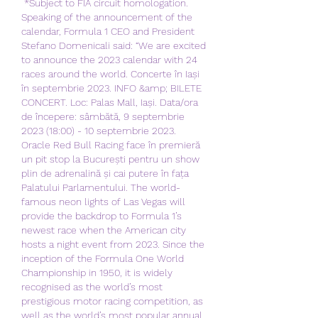
 *Subject to FIA circuit homologation. 
Speaking of the announcement of the 
calendar, Formula 1 CEO and President 
Stefano Domenicali said: “We are excited 
to announce the 2023 calendar with 24 
races around the world. Concerte în Iași 
în septembrie 2023. INFO &amp; BILETE 
CONCERT. Loc: Palas Mall, Iași. Data/ora 
de începere: sâmbătă, 9 septembrie 
2023 (18:00) - 10 septembrie 2023. 
Oracle Red Bull Racing face în premieră 
un pit stop la București pentru un show 
plin de adrenalină și cai putere în fața 
Palatului Parlamentului. The world-
famous neon lights of Las Vegas will 
provide the backdrop to Formula 1’s 
newest race when the American city 
hosts a night event from 2023. Since the 
inception of the Formula One World 
Championship in 1950, it is widely 
recognised as the world’s most 
prestigious motor racing competition, as 
well as the world’s most popular annual 