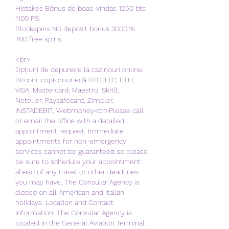
Histakes Bônus de boas-vindas 1250 btc 
1100 FS
Blockspins No deposit bonus 3000 % 
700 free spins
<br>
Opțiuni de depunere la cazinouri online: 
Bitcoin, criptomonedă BTC, LTC, ETH, 
VISA, Mastercard, Maestro, Skrill, 
Neteller, Paysafecard, Zimpler, 
INSTADEBIT, Webmoney<br>Please call 
or email the office with a detailed 
appointment request. Immediate 
appointments for non-emergency 
services cannot be guaranteed so please 
be sure to schedule your appointment 
ahead of any travel or other deadlines 
you may have. The Consular Agency is 
closed on all American and Italian 
holidays. Location and Contact 
Information. The Consular Agency is 
located in the General Aviation Terminal 