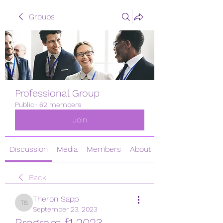
Groups
Professional Group
Public
·
62 members
Join
Discussion
Media
Members
About
Back
Theron Sapp
Theron Sapp
September 23, 2023