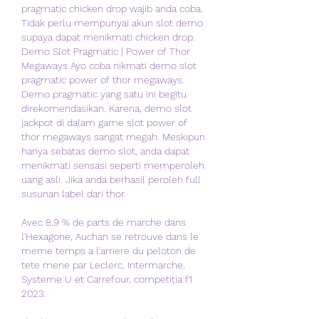
pragmatic chicken drop wajib anda coba. 
Tidak perlu mempunyai akun slot demo 
supaya dapat menikmati chicken drop. 
Demo Slot Pragmatic | Power of Thor 
Megaways Ayo coba nikmati demo slot 
pragmatic power of thor megaways. 
Demo pragmatic yang satu ini begitu 
direkomendasikan. Karena, demo slot 
jackpot di dalam game slot power of 
thor megaways sangat megah. Meskipun 
hanya sebatas demo slot, anda dapat 
menikmati sensasi seperti memperoleh 
uang asli. Jika anda berhasil peroleh full 
susunan label dari thor.
Avec 8,9 % de parts de marche dans 
l'Hexagone, Auchan se retrouve dans le 
meme temps a l'arriere du peloton de 
tete mene par Leclerc, Intermarche, 
Systeme U et Carrefour, competiția f1 
2023.