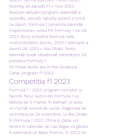
Novinky ze závodů F1 v roce 2023. 
Sledujte aktuální program, kalendář a 
výsledky závodů, tabulky jezdců a týmů 
na iSport. Formula 1 oznámila kalendár 
majstrovstiev sveta FIA Formuly 1 na rok 
2023, ktorý schválila Svetová rada 
motoristického športu. 2023 v Bahrajne a 
skončí 26. 2023 v Abú Dhabí. Tento 
kalendár bude obsahovať rekordných 24 
pretekov Formuly 1. 
All these docks are in the Giudecca 
Canal, program f1 2023.
Competiția f1 2023
Formula 1 - 2023: program complet și 
favoriți. Noul sezon din Formula 1 va 
debuta pe 5 martie, în Bahrain, și avea 
un număr record de curse. Stagiunea se 
va încheia pe 26 noiembrie, la Abu Dhabi. 
În Formula 1 2023, China și Qatar vor 
reveni în calendar, iar Las Vegas va găzdui 
în premieră un Mare Premiu. În 2023, ne 