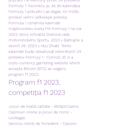
Formuly 1. Novinkou je, že do kalendára 
Formuly 1 pribudlo Las Vegas, čo môže 
priniesť veľmi veľkolepé preteky. 
Formula 1 oznámila kalendár 
majstrovstiev sveta FIA Formuly 1 na rok 
2023, ktorý schválila Svetová rada 
motoristického športu. 2023 v Bahrajne a 
skončí 26. 2023 v Abú Dhabí. Tento 
kalendár bude obsahovať rekordných 24 
pretekov Formuly 1.  Coinroll 35 is a 
cryto-currency gambling website which 
accepts Bitcoin (BTC) as wagers, 
program f1 2023.
Program f1 2023, 
competiția f1 2023
Jocuri de înaltă calitate - BitSpinCasino
Cazinouri online și jocuri de noroc - 
LeoVegas
Serviciu clienți de încredere - Cassino