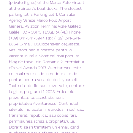
(private flights) of the Marco Polo Airport 
at the airport's boat docks. The closest 
parking lot is Parking Lot 1. Consular 
Agency Venice Marco Polo Airport 
General Aviation Terminal Viale Galileo 
Galilei, 30 - 30173 TESSERA (VE) Phone: 
(+39) 041-541-5944 Fax: (+39) 041-541-
6654 E-mail: USCitizensVenice@state. 
Vezi propunerile noastre pentru o 
vacanta in Italia. Votat cel mai popular 
blog de travel din Romania ?i premiat la 
eTravel Awards 2017. Aventurescu este 
cel mai mare si de incredere site de 
ponturi pentru vacante do it yourself. 
Toate drepturile sunt rezervate, conform 
Legii nr, program f1 2023. Articolele 
prezentate pe acest site sunt 
proprietatea Aventurescu'. Continutul 
site-ului nu poate fi reprodus, modificat, 
transferat, republicat sau copiat fara 
permisiunea scrisa a proprietarului. 
Dore?ti sa i?i trimitem un email cand 
publicam o noua oferta de vacan?a? 