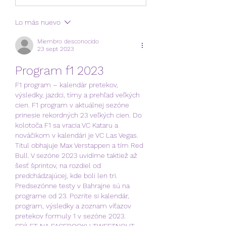
Lo más nuevo
Miembro desconocido
23 sept 2023
Program f1 2023
F1 program – kalendár pretekov, 
výsledky, jazdci, tímy a prehľad veľkých 
cien. F1 program v aktuálnej sezóne 
prinesie rekordných 23 veľkých cien. Do 
kolotoča F1 sa vracia VC Kataru a 
nováčikom v kalendári je VC Las Vegas. 
Titul obhajuje Max Verstappen a tím Red 
Bull. V sezóne 2023 uvidíme taktiež až 
šesť šprintov, na rozdiel od 
predchádzajúcej, kde boli len tri. 
Predsezónne testy v Bahrajne sú na 
programe od 23. Pozrite si kalendár, 
program, výsledky a zoznam víťazov 
pretekov formuly 1 v sezóne 2023. 
SDÍLET NA FACEBOOKU TWEETNOUT. 