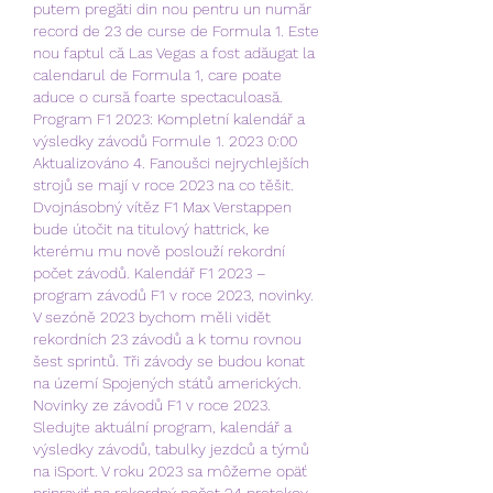
putem pregăti din nou pentru un număr 
record de 23 de curse de Formula 1. Este 
nou faptul că Las Vegas a fost adăugat la 
calendarul de Formula 1, care poate 
aduce o cursă foarte spectaculoasă. 
Program F1 2023: Kompletní kalendář a 
výsledky závodů Formule 1. 2023 0:00 
Aktualizováno 4. Fanoušci nejrychlejších 
strojů se mají v roce 2023 na co těšit. 
Dvojnásobný vítěz F1 Max Verstappen 
bude útočit na titulový hattrick, ke 
kterému mu nově poslouží rekordní 
počet závodů. Kalendář F1 2023 – 
program závodů F1 v roce 2023, novinky. 
V sezóně 2023 bychom měli vidět 
rekordních 23 závodů a k tomu rovnou 
šest sprintů. Tři závody se budou konat 
na území Spojených států amerických. 
Novinky ze závodů F1 v roce 2023. 
Sledujte aktuální program, kalendář a 
výsledky závodů, tabulky jezdců a týmů 
na iSport. V roku 2023 sa môžeme opäť 
pripraviť na rekordný počet 24 pretekov 