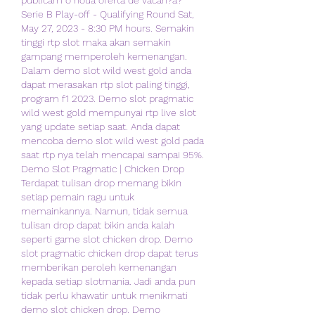
Serie B Play-off - Qualifying Round Sat, 
May 27, 2023 - 8:30 PM hours. Semakin 
tinggi rtp slot maka akan semakin 
gampang memperoleh kemenangan. 
Dalam demo slot wild west gold anda 
dapat merasakan rtp slot paling tinggi, 
program f1 2023. Demo slot pragmatic 
wild west gold mempunyai rtp live slot 
yang update setiap saat. Anda dapat 
mencoba demo slot wild west gold pada 
saat rtp nya telah mencapai sampai 95%. 
Demo Slot Pragmatic | Chicken Drop 
Terdapat tulisan drop memang bikin 
setiap pemain ragu untuk 
memainkannya. Namun, tidak semua 
tulisan drop dapat bikin anda kalah 
seperti game slot chicken drop. Demo 
slot pragmatic chicken drop dapat terus 
memberikan peroleh kemenangan 
kepada setiap slotmania. Jadi anda pun 
tidak perlu khawatir untuk menikmati 
demo slot chicken drop. Demo 