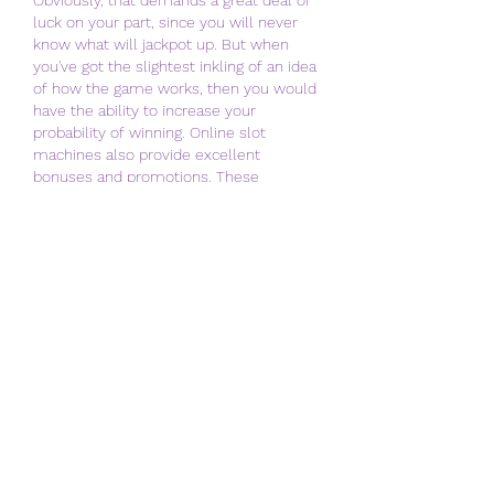
luck on your part, since you will never 
know what will jackpot up. But when 
you've got the slightest inkling of an idea 
of how the game works, then you would 
have the ability to increase your 
probability of winning. Online slot 
machines also provide excellent 
bonuses and promotions. These 
bonuses are usually credited 
automatically to your account when you 
make a purchase. Some online casinos 
offer free slot machines on enrolling, 
eveniment f1 2023. Others offer 
discounts to their slot machine users. 
Whatever the case, you can increase 
your chances of winning by using these 
promotions and bonuses. There are 
various websites that feature online slot 
machines. These sites may be used as 
an online casino in itself, or you can play 
these slots via a slots machine at a 
land-based casinogame. Playing online 