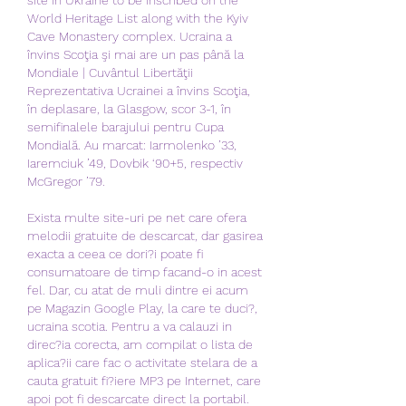
World Heritage List along with the Kyiv 
Cave Monastery complex. Ucraina a 
învins Scoţia şi mai are un pas până la 
Mondiale | Cuvântul Libertăţii 
Reprezentativa Ucrainei a învins Scoţia, 
în deplasare, la Glasgow, scor 3-1, în 
semifinalele barajului pentru Cupa 
Mondială. Au marcat: Iarmolenko ’33, 
Iaremciuk ’49, Dovbik ‘90+5, respectiv 
McGregor ’79. 
Exista multe site-uri pe net care ofera 
melodii gratuite de descarcat, dar gasirea 
exacta a ceea ce dori?i poate fi 
consumatoare de timp facand-o in acest 
fel. Dar, cu atat de muli dintre ei acum 
pe Magazin Google Play, la care te duci?, 
ucraina scotia. Pentru a va calauzi in 
direc?ia corecta, am compilat o lista de 
aplica?ii care fac o activitate stelara de a 
cauta gratuit fi?iere MP3 pe Internet, care 
apoi pot fi descarcate direct la portabil. 