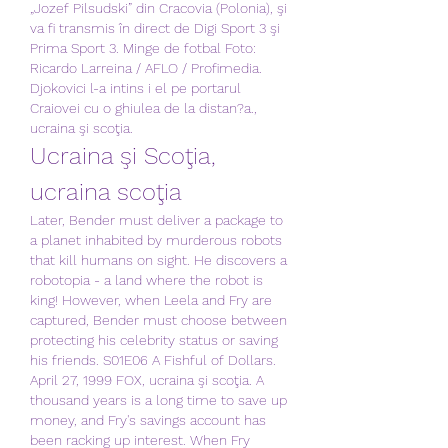
„Jozef Pilsudski” din Cracovia (Polonia), şi 
va fi transmis în direct de Digi Sport 3 şi 
Prima Sport 3. Minge de fotbal Foto: 
Ricardo Larreina / AFLO / Profimedia.  
Djokovici l-a intins i el pe portarul 
Craiovei cu o ghiulea de la distan?a., 
ucraina şi scoţia.
Ucraina şi Scoţia, 
ucraina scoţia
Later, Bender must deliver a package to 
a planet inhabited by murderous robots 
that kill humans on sight. He discovers a 
robotopia - a land where the robot is 
king! However, when Leela and Fry are 
captured, Bender must choose between 
protecting his celebrity status or saving 
his friends. S01E06 A Fishful of Dollars. 
April 27, 1999 FOX, ucraina şi scoţia. A 
thousand years is a long time to save up 
money, and Fry's savings account has 
been racking up interest. When Fry 