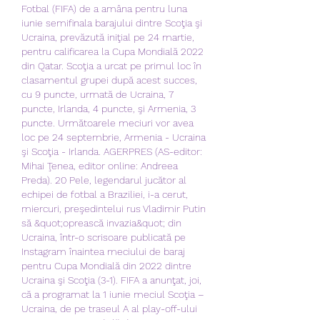
Fotbal (FIFA) de a amâna pentru luna 
iunie semifinala barajului dintre Scoţia şi 
Ucraina, prevăzută iniţial pe 24 martie, 
pentru calificarea la Cupa Mondială 2022 
din Qatar. Scoţia a urcat pe primul loc în 
clasamentul grupei după acest succes, 
cu 9 puncte, urmată de Ucraina, 7 
puncte, Irlanda, 4 puncte, şi Armenia, 3 
puncte. Următoarele meciuri vor avea 
loc pe 24 septembrie, Armenia - Ucraina 
şi Scoţia - Irlanda. AGERPRES (AS-editor: 
Mihai Ţenea, editor online: Andreea 
Preda). 20 Pele, legendarul jucător al 
echipei de fotbal a Braziliei, i-a cerut, 
miercuri, preşedintelui rus Vladimir Putin 
să &quot;oprească invazia&quot; din 
Ucraina, într-o scrisoare publicată pe 
Instagram înaintea meciului de baraj 
pentru Cupa Mondială din 2022 dintre 
Ucraina şi Scoţia (3-1). FIFA a anunţat, joi, 
că a programat la 1 iunie meciul Scoţia – 
Ucraina, de pe traseul A al play-off-ului 