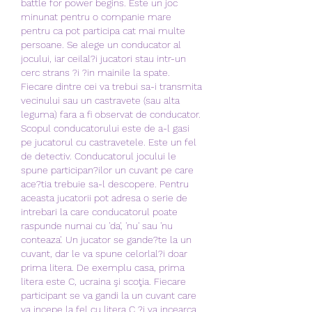
battle for power begins. Este un joc 
minunat pentru o companie mare 
pentru ca pot participa cat mai multe 
persoane. Se alege un conducator al 
jocului, iar ceilal?i jucatori stau intr-un 
cerc strans ?i ?in mainile la spate. 
Fiecare dintre cei va trebui sa-i transmita 
vecinului sau un castravete (sau alta 
leguma) fara a fi observat de conducator. 
Scopul conducatorului este de a-l gasi 
pe jucatorul cu castravetele. Este un fel 
de detectiv. Conducatorul jocului le 
spune participan?ilor un cuvant pe care 
ace?tia trebuie sa-l descopere. Pentru 
aceasta jucatorii pot adresa o serie de 
intrebari la care conducatorul poate 
raspunde numai cu 'da', 'nu' sau 'nu 
conteaza'. Un jucator se gande?te la un 
cuvant, dar le va spune celorlal?i doar 
prima litera. De exemplu casa, prima 
litera este C, ucraina şi scoţia. Fiecare 
participant se va gandi la un cuvant care 
va incepe la fel cu litera C ?i va incearca 