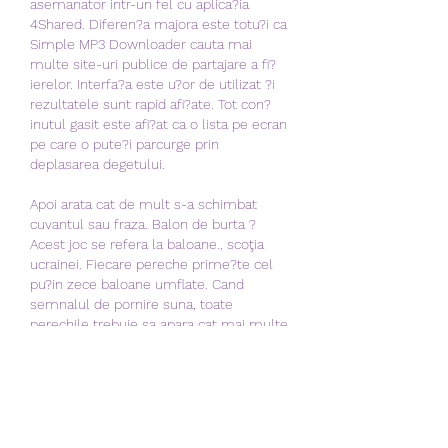
asemanator intr-un fel cu aplica?ia 
4Shared. Diferen?a majora este totu?i ca 
Simple MP3 Downloader cauta mai 
multe site-uri publice de partajare a fi?
ierelor. Interfa?a este u?or de utilizat ?i 
rezultatele sunt rapid afi?ate. Tot con?
inutul gasit este afi?at ca o lista pe ecran 
pe care o pute?i parcurge prin 
deplasarea degetului.
Apoi arata cat de mult s-a schimbat 
cuvantul sau fraza. Balon de burta ? 
Acest joc se refera la baloane., scoţia 
ucrainei. Fiecare pereche prime?te cel 
pu?in zece baloane umflate. Cand 
semnalul de pornire suna, toate 
perechile trebuie sa apara cat mai multe 
baloane posibil intr-un minut. Pute?i sa 
va folosi?i numai burta pentru asta. Cine 
ca?tiga cele mai multe baloane la final 
ca?tiga! Pentru a juca, ave?i nevoie de 
muzica ?i suficient spa?iu. Regulile sunt 
simple: cand muzica canta, toata lumea 