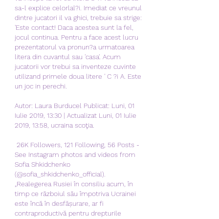
sa-l explice celorlal?i. Imediat ce vreunul 
dintre jucatori il va ghici, trebuie sa strige: 
'Este contact! Daca acestea sunt la fel, 
jocul continua. Pentru a face acest lucru 
prezentatorul va pronun?a urmatoarea 
litera din cuvantul sau 'casa'. Acum 
jucatorii vor trebui sa inventeze cuvinte 
utilizand primele doua litere ' C ?i A. Este 
un joc in perechi.
Autor: Laura Burducel Publicat: Luni, 01 
Iulie 2019, 13:30 | Actualizat Luni, 01 Iulie 
2019, 13:58, ucraina scoţia.
 26K Followers, 121 Following, 56 Posts - 
See Instagram photos and videos from 
Sofia Shkidchenko 
(@sofia_shkidchenko_official). 
„Realegerea Rusiei în consiliu acum, în 
timp ce războiul său împotriva Ucrainei 
este încă în desfășurare, ar fi 
contraproductivă pentru drepturile 