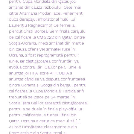
pentru Cupa Mondială din Qatar, joc 
amânat din cauza războiului. Cele mai 
citite Anamaria Prodan, apel vehement 
după derapajul înfiorător al fiului lui 
Laurenţiu Reghecampf Ce femei a 
pierdut Cristi Borcea! Semifinala barajului 
de calificare la CM 2022 din Qatar, dintre 
Scoţia-Ucraina, meci amânat din martie 
din cauza ofensivei armatei ruse în 
Ucraina, a fost reprogramată pentru 1 
iunie, iar câştigătoarea confruntării va 
evolua contra Ţării Galilor pe 5 iunie, a 
anunţat joi FIFA, scrie AFP. UEFA a 
anunţat când se va disputa confruntarea 
dintre Ucraina şi Scoţia din barajul pentru 
calificarea la Cupa Mondială. Partida ar fi 
trebuit să se joace pe 24 martie, în 
Scoția. Țara Galilor așteaptă câștigătoarea 
pentru a se duela în finala play-off-ului 
pentru calificarea la turneul final din 
Qatar. Ucraina a cerut ca meciul să […]. 
Ajutor: Urmăreşte clasamentele din 
Premiership din Scoția, total şi 