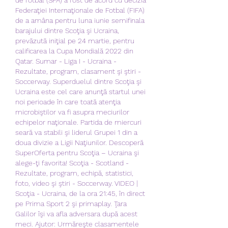
Federaţiei Internaţionale de Fotbal (FIFA) 
de a amâna pentru luna iunie semifinala 
barajului dintre Scoţia şi Ucraina, 
prevăzută iniţial pe 24 martie, pentru 
calificarea la Cupa Mondială 2022 din 
Qatar. Sumar - Liga I - Ucraina - 
Rezultate, program, clasament şi ştiri - 
Soccerway. Superduelul dintre Scoţia şi 
Ucraina este cel care anunţă startul unei 
noi perioade în care toată atenţia 
microbiştilor va fi asupra meciurilor 
echipelor naţionale. Partida de miercuri 
seară va stabili şi liderul Grupei 1 din a 
doua divizie a Ligii Naţiunilor. Descoperă 
SuperOferta pentru Scoţia – Ucraina şi 
alege-ţi favorita! Scoţia - Scotland - 
Rezultate, program, echipă, statistici, 
foto, video şi ştiri - Soccerway. VIDEO | 
Scoţia - Ucraina, de la ora 21:45, în direct 
pe Prima Sport 2 şi primaplay. Ţara 
Galilor îşi va afla adversara după acest 
meci. Ajutor: Urmăreşte clasamentele 