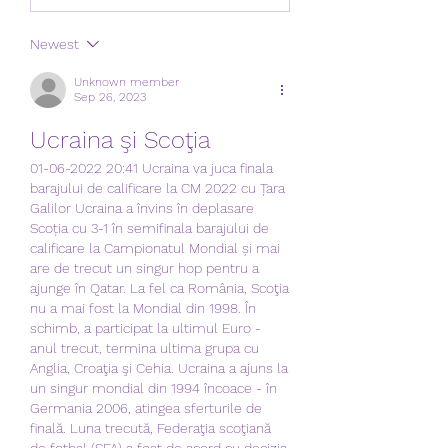
Newest
Unknown member
Sep 26, 2023
Ucraina şi Scoţia
01-06-2022 20:41 Ucraina va juca finala 
barajului de calificare la CM 2022 cu Țara 
Galilor Ucraina a învins în deplasare 
Scoția cu 3-1 în semifinala barajului de 
calificare la Campionatul Mondial și mai 
are de trecut un singur hop pentru a 
ajunge în Qatar. La fel ca România, Scoţia 
nu a mai fost la Mondial din 1998. În 
schimb, a participat la ultimul Euro - 
anul trecut, termina ultima grupa cu 
Anglia, Croaţia şi Cehia. Ucraina a ajuns la 
un singur mondial din 1994 încoace - în 
Germania 2006, atingea sferturile de 
finală. Luna trecută, Federaţia scoţiană 
de fotbal (SFA) a fost de acord cu decizia 