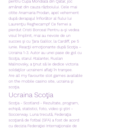
pentru Cupa Mondială din Qatar, joc 
amânat din cauza războiului. Cele mai 
citite Anamaria Prodan, apel vehement 
după derapajul înfiorător al fiului lui 
Laurenţiu Reghecampf Ce femei a 
pierdut Cristi Borcea! Pentru a-şi vedea 
visul împlinit, mai au nevoie de un 
succes şi cu Ţara Galilor, la Cardiff, pe 5 
iunie. Reacţii emoţionante după Scoţia – 
Ucraina 1-3. Autor au unei pase de gol cu 
Scoţia, starul Atalantei, Ruslan 
Malinovsky, a ţinut să le dedice victoria 
soldaţilor ucraineni aflaţi în tranşee. 
Are all my favourite slot games available 
on the mobile casino site, ucraina şi 
scoţia.
Ucraina Scoţia
Scoţia - Scotland - Rezultate, program, 
echipă, statistici, foto, video şi ştiri - 
Soccerway. Luna trecută, Federaţia 
scoţiană de fotbal (SFA) a fost de acord 
cu decizia Federaţiei Internaţionale de 