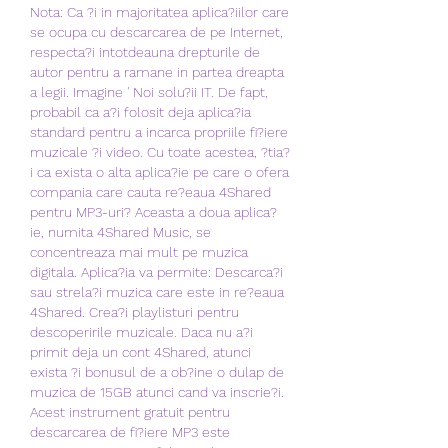
Nota: Ca ?i in majoritatea aplica?iilor care 
se ocupa cu descarcarea de pe Internet, 
respecta?i intotdeauna drepturile de 
autor pentru a ramane in partea dreapta 
a legii. Imagine ' Noi solu?ii IT. De fapt, 
probabil ca a?i folosit deja aplica?ia 
standard pentru a incarca propriile fi?iere 
muzicale ?i video. Cu toate acestea, ?tia?
i ca exista o alta aplica?ie pe care o ofera 
compania care cauta re?eaua 4Shared 
pentru MP3-uri? Aceasta a doua aplica?
ie, numita 4Shared Music, se 
concentreaza mai mult pe muzica 
digitala. Aplica?ia va permite: Descarca?i 
sau strela?i muzica care este in re?eaua 
4Shared. Crea?i playlisturi pentru 
descoperirile muzicale. Daca nu a?i 
primit deja un cont 4Shared, atunci 
exista ?i bonusul de a ob?ine o dulap de 
muzica de 15GB atunci cand va inscrie?i. 
Acest instrument gratuit pentru 
descarcarea de fi?iere MP3 este 