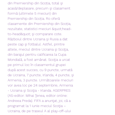
din Premiership din Scoția, total şi 
acasă/deplasare, precum şi clasament 
formă (ultimele 5 meciuri) din 
Premiership din Scoția. Ro oferă 
clasamente din Premiership din Scoția, 
rezultate, statistici meciuri &quot;head-
to-head&quot; şi comparare cote. 
Războiul dintre Ucraina şi Rusia a dat 
peste cap şi fotbalul. Astfel, printre 
altele, meciul dintre Ucraina şi Scoţia, 
din barajul pentru calificarea la Cupa 
Mondială, a fost amânat. Scoţia a urcat 
pe primul loc în clasamentul grupei 
după acest succes, cu 9 puncte, urmată 
de Ucraina, 7 puncte, Irlanda, 4 puncte, şi 
Armenia, 3 puncte. Următoarele meciuri 
vor avea loc pe 24 septembrie, Armenia 
- Ucraina şi Scoţia - Irlanda. AGERPRES 
(AS-editor: Mihai Ţenea, editor online: 
Andreea Preda). FIFA a anunţat, joi, că a 
programat la 1 iunie meciul Scoţia – 
Ucraina, de pe traseul A al play-off-ului 