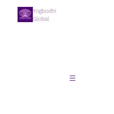
Yogbodhi
Global