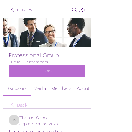
Groups
Professional Group
Public
·
62 members
Join
Discussion
Media
Members
About
Back
Theron Sapp
Theron Sapp
September 26, 2023