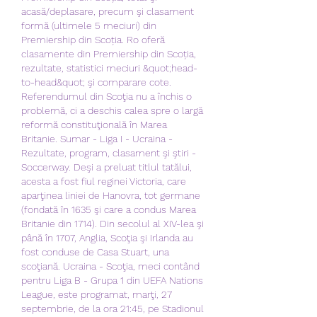
acasă/deplasare, precum şi clasament 
formă (ultimele 5 meciuri) din 
Premiership din Scoția. Ro oferă 
clasamente din Premiership din Scoția, 
rezultate, statistici meciuri &quot;head-
to-head&quot; şi comparare cote. 
Referendumul din Scoţia nu a închis o 
problemă, ci a deschis calea spre o largă 
reformă constituţională în Marea 
Britanie. Sumar - Liga I - Ucraina - 
Rezultate, program, clasament şi ştiri - 
Soccerway. Deşi a preluat titlul tatălui, 
acesta a fost fiul reginei Victoria, care 
aparţinea liniei de Hanovra, tot germane 
(fondată în 1635 şi care a condus Marea 
Britanie din 1714). Din secolul al XIV-lea şi 
până în 1707, Anglia, Scoţia şi Irlanda au 
fost conduse de Casa Stuart, una 
scoţiană. Ucraina - Scoţia, meci contând 
pentru Liga B - Grupa 1 din UEFA Nations 
League, este programat, marţi, 27 
septembrie, de la ora 21:45, pe Stadionul 