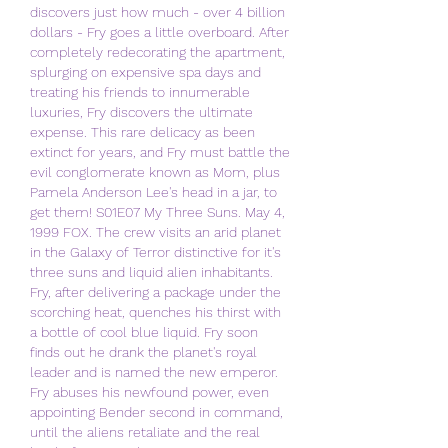
discovers just how much - over 4 billion 
dollars - Fry goes a little overboard. After 
completely redecorating the apartment, 
splurging on expensive spa days and 
treating his friends to innumerable 
luxuries, Fry discovers the ultimate 
expense. This rare delicacy as been 
extinct for years, and Fry must battle the 
evil conglomerate known as Mom, plus 
Pamela Anderson Lee's head in a jar, to 
get them! S01E07 My Three Suns. May 4, 
1999 FOX. The crew visits an arid planet 
in the Galaxy of Terror distinctive for it's 
three suns and liquid alien inhabitants. 
Fry, after delivering a package under the 
scorching heat, quenches his thirst with 
a bottle of cool blue liquid. Fry soon 
finds out he drank the planet's royal 
leader and is named the new emperor. 
Fry abuses his newfound power, even 
appointing Bender second in command, 
until the aliens retaliate and the real 