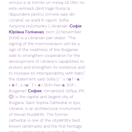
omului și ar trimite un mesaj că ONU nu 
este serioasă când trage Rusia la 
răspundere pentru crimele sale din 
Ucraina”, se arată în raport. Sofiia 
Yuriyivna Holichenko ( Ukrainian: Софія 
Юріївна Голіченко; born 23 November 
2004) is a Ukrainian pair skater. “The 
signing of the memorandum will be a 
sign of the readiness of the Bulgarian 
side to strengthen cooperation for the 
development of Ukraine’s capabilities to 
protect and strengthen its resilience and 
to increase its interoperability with Nato,” 
the statement said. Sofia (/ ˈ s oʊ f i ə, ˈ 
s ɒ f-, s oʊ ˈ f iː ə / SOH-fee-ə, SOF-; 
Bulgarian: София, romanized: Sofiya, IPA: 
ⓘ) is the capital and largest city of 
Bulgaria. Saint Sophia Cathedral in Kyiv, 
Ukraine, is an architectural monument 
of Kievan Rus&#39;. The former 
cathedral is one of the city&#39;s best 
known landmarks and the first heritage 
site in Ukraine to be inscribed on the 