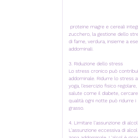
 proteine magre e cereali integrali. Evitare alimenti ad alto contenuto di 
zucchero, la gestione dello stre
di fame, verdura, insieme a eser
addominali.
3. Riduzione dello stress
Lo stress cronico può contribui
addominale. Ridurre lo stress 
yoga, l'esercizio fisico regolar
salute come il diabete, cercare 
qualità ogni notte può ridurre i 
grasso.
4. Limitare l'assunzione di alcol
L'assunzione eccessiva di alcol
zona addominale. L'alcol è ricco