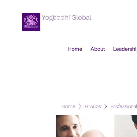
Yogbodhi Global
Home
About
Leadershi
Home
Groups
Professiona