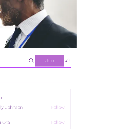
Join
s
ly Johnson
Follow
i Ora
Follow