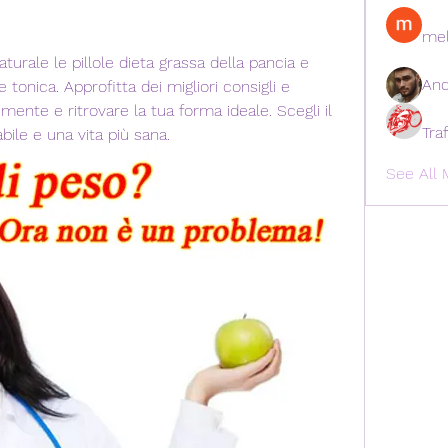
mel
rale le pillole dieta grassa della pancia e 
And
tonica. Approfitta dei migliori consigli e 
mente e ritrovare la tua forma ideale. Scegli il 
Tra
bile e una vita più sana.
See All 