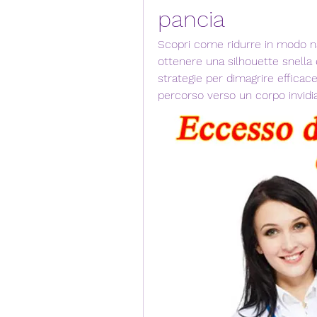
pancia
Scopri come ridurre in modo natu
ottenere una silhouette snella e 
strategie per dimagrire efficace
percorso verso un corpo invidia