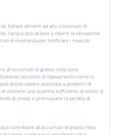
ss, l'acqua può aiutare a ridurre la sensazione 
cizi di resistenza per tonificare i muscoli 
re all'accumulo di grasso nella zona 
attraverso tecniche di rilassamento come lo 
e, può anche essere associata a problemi di 
di ottenere una quantità sufficiente di sonno di 
livelli di stress e promuovere la perdita di 
 può contribuire all'accumulo di grasso nella 
 di calorie vuote e può interferire con il 