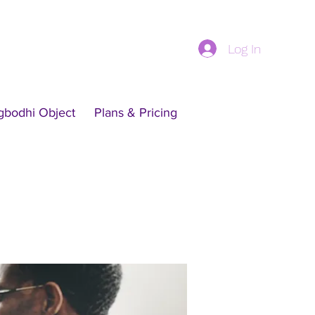
Log In
gbodhi Object
Plans & Pricing