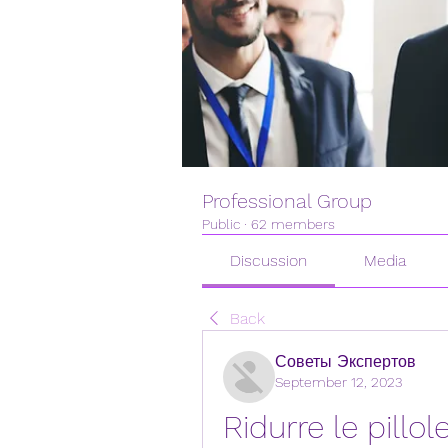
Professional Group
Public
·
62 members
Discussion
Media
Back
Советы Экспертов
September 12, 2023
Ridurre le pillol