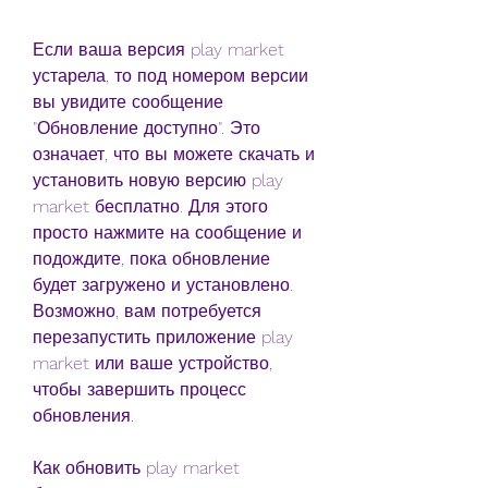
Если ваша версия play market 
устарела, то под номером версии 
вы увидите сообщение 
"Обновление доступно". Это 
означает, что вы можете скачать и 
установить новую версию play 
market бесплатно. Для этого 
просто нажмите на сообщение и 
подождите, пока обновление 
будет загружено и установлено. 
Возможно, вам потребуется 
перезапустить приложение play 
market или ваше устройство, 
чтобы завершить процесс 
обновления.
Как обновить play market 