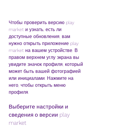
Чтобы проверить версию play 
market и узнать, есть ли 
доступные обновления, вам 
нужно открыть приложение play 
market на вашем устройстве. В 
правом верхнем углу экрана вы 
увидите значок профиля, который 
может быть вашей фотографией 
или инициалами. Нажмите на 
него, чтобы открыть меню 
профиля.
Выберите настройки и 
сведения о версии play 
market