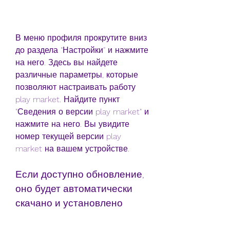
В меню профиля прокрутите вниз 
до раздела "Настройки" и нажмите 
на него. Здесь вы найдете 
различные параметры, которые 
позволяют настраивать работу 
play market. Найдите пункт 
"Сведения о версии play market" и 
нажмите на него. Вы увидите 
номер текущей версии play 
market на вашем устройстве.
Если доступно обновление, 
оно будет автоматически 
скачано и установлено