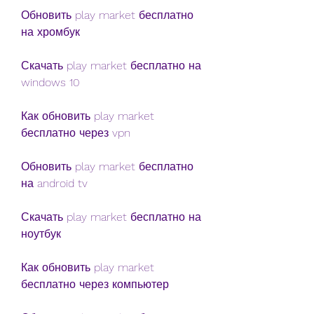
Обновить play market бесплатно 
на хромбук
Скачать play market бесплатно на 
windows 10
Как обновить play market 
бесплатно через vpn
Обновить play market бесплатно 
на android tv
Скачать play market бесплатно на 
ноутбук
Как обновить play market 
бесплатно через компьютер