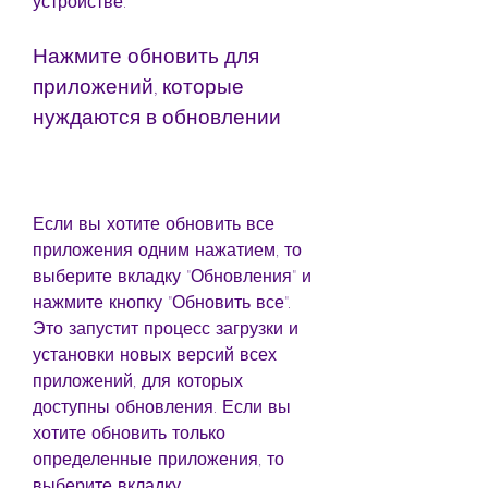
устройстве.
Нажмите обновить для 
приложений, которые 
нуждаются в обновлении
Если вы хотите обновить все 
приложения одним нажатием, то 
выберите вкладку "Обновления" и 
нажмите кнопку "Обновить все". 
Это запустит процесс загрузки и 
установки новых версий всех 
приложений, для которых 
доступны обновления. Если вы 
хотите обновить только 
определенные приложения, то 
выберите вкладку 