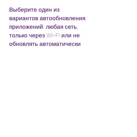
Выберите один из 
вариантов автообновления 
приложений: любая сеть, 
только через Wi-Fi или не 
обновлять автоматически
В разделе "Настройки 
подключения" вы увидите опцию 
"Автообновление приложений". 
Нажмите на нее, чтобы выбрать 
один из трех вариантов: любая 
сеть, только через Wi-Fi или не 
обновлять автоматически. Если 
вы выберете "любая сеть", то play 
market будет обновлять 