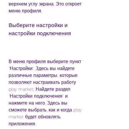
верхнем углу экрана. Это откроет 
меню профиля.
Выберите настройки и 
настройки подключения
В меню профиля выберите пункт 
"Настройки". Здесь вы найдете 
различные параметры, которые 
позволяют настраивать работу 
play market. Найдите раздел 
"Настройки подключения" и 
нажмите на него. Здесь вы 
сможете выбрать, как и когда play 
market будет обновлять 
приложения.