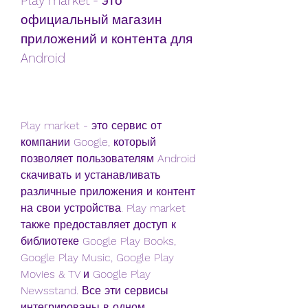
Play market - это 
официальный магазин 
приложений и контента для 
Android
Play market - это сервис от 
компании Google, который 
позволяет пользователям Android 
скачивать и устанавливать 
различные приложения и контент 
на свои устройства. Play market 
также предоставляет доступ к 
библиотеке Google Play Books, 
Google Play Music, Google Play 
Movies & TV и Google Play 
Newsstand. Все эти сервисы 
интегрированы в одном 