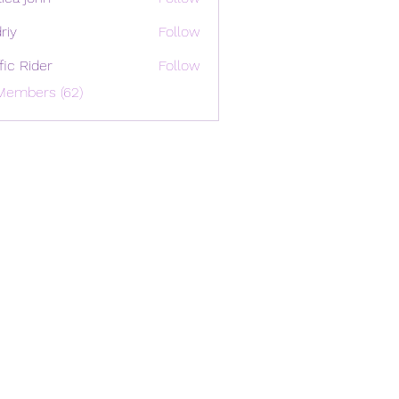
riy
Follow
ffic Rider
Follow
Members (62)