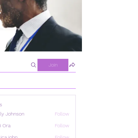
Join
s
ly Johnson
Follow
i Ora
Follow
ica john
Follow