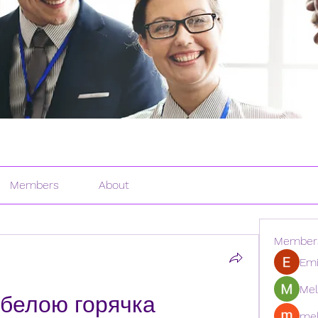
Members
About
Member
Emi
Mel
 белою горячка
mel