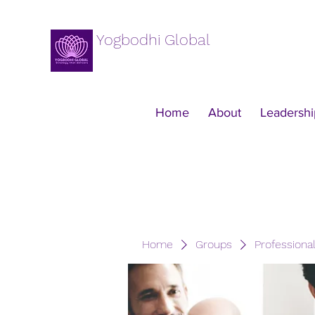
Yogbodhi Global
Home
About
Leadershi
Home
Groups
Professiona