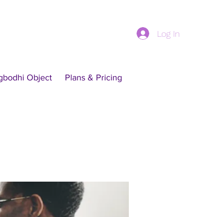
Log In
gbodhi Object
Plans & Pricing