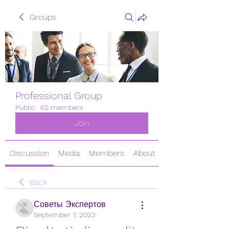
Groups
Professional Group
Public
·
62 members
Join
Discussion
Media
Members
About
Back
Советы Экспертов
September 7, 2023