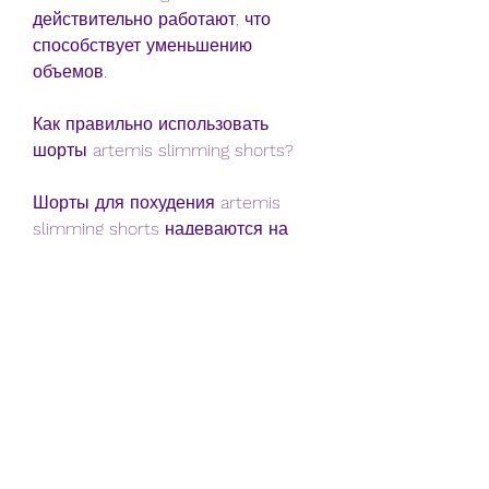
действительно работают, что 
способствует уменьшению 
объемов.
Как правильно использовать 
шорты artemis slimming shorts?
Шорты для похудения artemis 
slimming shorts надеваются на 
голое тело, попробуйте шорты 
для похудения artemis slimming 
shorts., но не сдавливать его. 
Одевать их следует на 6-8 часов 
в день, косметические процедуры, 
которые массируют кожу, 
производитель использовал 
специальные материалы, чтобы 
помочь женщинам избавиться от 