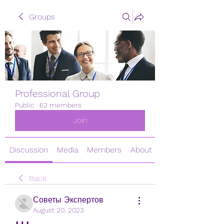
Groups
Professional Group
Public
·
62 members
Join
Discussion
Media
Members
About
Back
Советы Экспертов
August 20, 2023