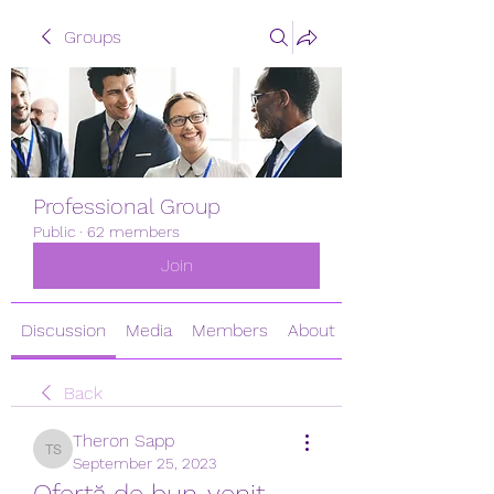
Groups
Professional Group
Public
·
62 members
Join
Discussion
Media
Members
About
Back
Theron Sapp
Theron Sapp
September 25, 2023