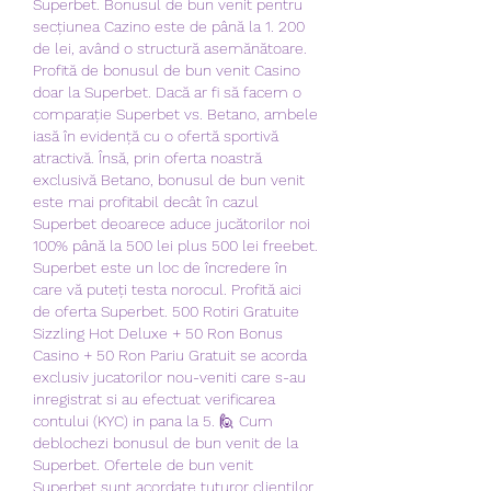
Superbet. Bonusul de bun venit pentru 
secțiunea Cazino este de până la 1. 200 
de lei, având o structură asemănătoare. 
Profită de bonusul de bun venit Casino 
doar la Superbet. Dacă ar fi să facem o 
comparație Superbet vs. Betano, ambele 
iasă în evidență cu o ofertă sportivă 
atractivă. Însă, prin oferta noastră 
exclusivă Betano, bonusul de bun venit 
este mai profitabil decât în cazul 
Superbet deoarece aduce jucătorilor noi 
100% până la 500 lei plus 500 lei freebet. 
Superbet este un loc de încredere în 
care vă puteți testa norocul. Profită aici 
de oferta Superbet. 500 Rotiri Gratuite 
Sizzling Hot Deluxe + 50 Ron Bonus 
Casino + 50 Ron Pariu Gratuit se acorda 
exclusiv jucatorilor nou-veniti care s-au 
inregistrat si au efectuat verificarea 
contului (KYC) in pana la 5. 🙋 Cum 
deblochezi bonusul de bun venit de la 
Superbet. Ofertele de bun venit 
Superbet sunt acordate tuturor clienților 