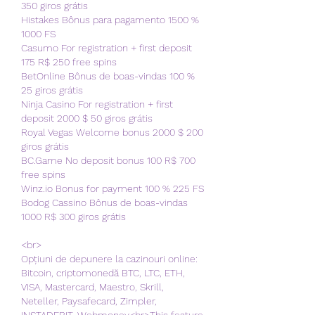
350 giros grátis
Histakes Bônus para pagamento 1500 % 
1000 FS
Casumo For registration + first deposit 
175 R$ 250 free spins
BetOnline Bônus de boas-vindas 100 % 
25 giros grátis
Ninja Casino For registration + first 
deposit 2000 $ 50 giros grátis
Royal Vegas Welcome bonus 2000 $ 200 
giros grátis
BC.Game No deposit bonus 100 R$ 700 
free spins
Winz.io Bonus for payment 100 % 225 FS
Bodog Cassino Bônus de boas-vindas 
1000 R$ 300 giros grátis
<br>
Opțiuni de depunere la cazinouri online: 
Bitcoin, criptomonedă BTC, LTC, ETH, 
VISA, Mastercard, Maestro, Skrill, 
Neteller, Paysafecard, Zimpler, 
INSTADEBIT, Webmoney<br>This feature 