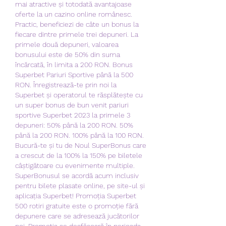
mai atractive și totodată avantajoase 
oferte la un cazino online românesc. 
Practic, beneficiezi de câte un bonus la 
fiecare dintre primele trei depuneri. La 
primele două depuneri, valoarea 
bonusului este de 50% din suma 
încărcată, în limita a 200 RON. Bonus 
Superbet Pariuri Sportive până la 500 
RON. Înregistrează-te prin noi la 
Superbet și operatorul te răsplătește cu 
un super bonus de bun venit pariuri 
sportive Superbet 2023 la primele 3 
depuneri: 50% până la 200 RON. 50% 
până la 200 RON. 100% până la 100 RON. 
Bucură-te și tu de Noul SuperBonus care 
a crescut de la 100% la 150% pe biletele 
câștigătoare cu evenimente multiple. 
SuperBonusul se acordă acum inclusiv 
pentru bilete plasate online, pe site-ul și 
aplicația Superbet! Promoția Superbet 
500 rotiri gratuite este o promoție fără 
depunere care se adresează jucătorilor 
noi. Promoția se desfășoară în perioada 