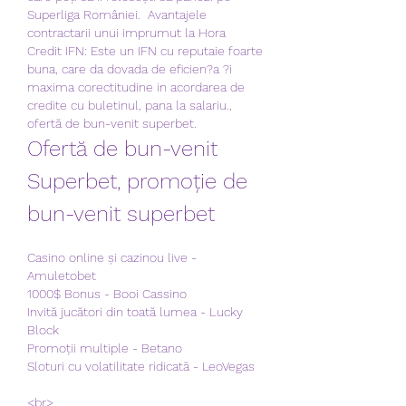
Superliga României.  Avantajele 
contractarii unui imprumut la Hora 
Credit IFN: Este un IFN cu reputaie foarte 
buna, care da dovada de eficien?a ?i 
maxima corectitudine in acordarea de 
credite cu buletinul, pana la salariu., 
ofertă de bun-venit superbet.
Ofertă de bun-venit 
Superbet, promoție de 
bun-venit superbet
Casino online și cazinou live - 
Amuletobet
1000$ Bonus - Booi Cassino
Invită jucători din toată lumea - Lucky 
Block
Promoții multiple - Betano
Sloturi cu volatilitate ridicată - LeoVegas
<br>