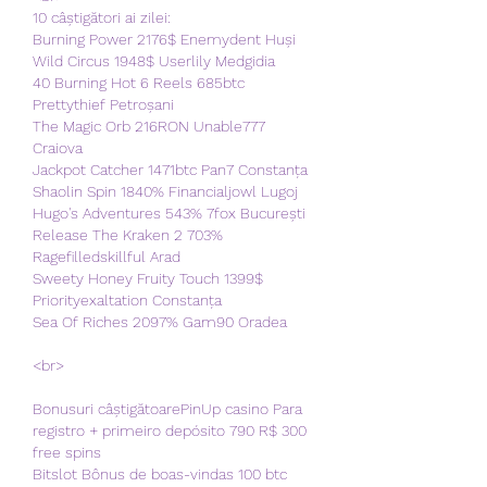
10 câștigători ai zilei:
Burning Power 2176$ Enemydent Huși 
Wild Circus 1948$ Userlily Medgidia 
40 Burning Hot 6 Reels 685btc 
Prettythief Petroșani 
The Magic Orb 216RON Unable777 
Craiova 
Jackpot Catcher 1471btc Pan7 Constanța 
Shaolin Spin 1840% Financialjowl Lugoj 
Hugo's Adventures 543% 7fox București 
Release The Kraken 2 703% 
Ragefilledskillful Arad 
Sweety Honey Fruity Touch 1399$ 
Priorityexaltation Constanța 
Sea Of Riches 2097% Gam90 Oradea 
<br>
Bonusuri câștigătoarePinUp casino Para 
registro + primeiro depósito 790 R$ 300 
free spins
Bitslot Bônus de boas-vindas 100 btc 