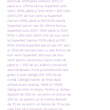
efectuat verificarea contului (KYC) in 
pana la 5. Oferte bonus Superbet iulie 
2023: 100% până la 1200 RON + 300 rotiri 
GRATUITE de bun venit la Superbet 
Games 100% până la 500 RON ofertă 
Superbet pariuri sau 50. Oferte bonus 
Superbet iulie 2023: 100% până la 1200 
RON + 300 rotiri GRATUITE de bun venit 
la Superbet Games 100% până la 500 
RON ofertă Superbet pariuri sau 50. Vezi 
și: Ghid de activare pas-cu-pas Bonus de 
bun venit Superbet. Bonusul de bun 
venit pentru secțiunea Cazino este de 
până la 1. 200 de lei, având o structură 
asemănătoare. Pune pronosticurile tale 
gratis și poți câștiga 300. 000 lei pe 
rundă. Câștigă înainte de final dacă 
echipa ta are avantaj. Până la +150% 
câștig pe bilet multiplu. Pentru al doilea 
depozit de 500 lei, vei primi un bonus de 
200 lei, iar pentru un al treilea depozit 
de 70 lei vei primi un bonus de 70 lei pe 
care poți să îi folosești să pariezi pe 