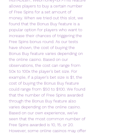
allows players to buy a certain number 
of Free Spins for a set amount of 
money. When we tried out this slot, we 
found that the Bonus Buy feature is a 
popular option for players who want to 
increase their chances of triggering the 
Free Spins bonus round. As our tests 
have shown, the cost of buying the 
Bonus Buy feature varies depending on 
the online casino. Based on our 
observations, the cost can range from 
50x to 100x the player's bet size. For 
example, if a player's bet size is $1, the 
cost of buying the Bonus Buy feature 
could range from $50 to $100. We found 
that the number of Free Spins awarded 
through the Bonus Buy feature also 
varies depending on the online casino. 
Based on our own experience, we've 
seen that the most common number of 
Free Spins awarded is 10, 15, or 20. 
However, some online casinos may offer 