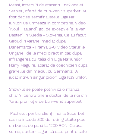
Messi, intrecu?i de atacantul na?ionalei 
Serbiei., ofertă de bun-venit superbet. Au 
fost decise semifinalistele Ligii Na?
iunilor! Ce urmeaza in competi?ie. Video 
"Noul Haaland", gol de excep?ie "a la Van 
Basten" in Suedia - Slovenia. Ce au facut 
Giroud ?i Varane imediat dupa 
Danemarca - Fran?a 2-0. Video Starurile 
Ungariei, de la meci direct in bar, dupa 
infrangerea cu Italia din Liga Na?iunilor. 
Harry Maguire, aparat de coechipieri dupa 
gre?elile din meciul cu Germania: "A 
jucat intr-un singur picior" Liga Na?iunilor.
Show-ul se poate potrivi ca o manua 
chiar ?i pentru tinerii doctori de la noi din 
?ara., promoție de bun-venit superbet.
 Pachetul pentru clienții noi la Superbet 
casino include 300 de rotiri gratuite plus 
un bonus de până la 1200 RON! Cu așa 
sume, suntem siguri că este printre cele 