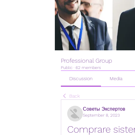
Professional Group
Public
·
62 members
Discussion
Media
Back
Советы Экспертов
September 8, 2023
Comprare sistema