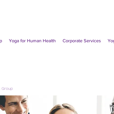
p
Yoga for Human Health
Corporate Services
Yo
l Group