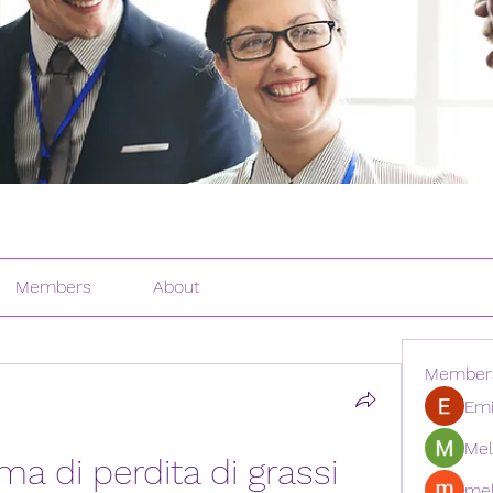
Members
About
Member
Emi
Mel
 di perdita di grassi 
mel