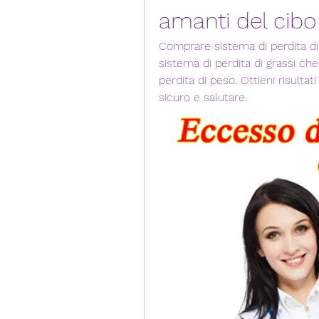
amanti del cibo
Comprare sistema di perdita di 
sistema di perdita di grassi che s
perdita di peso. Ottieni risultat
sicuro e salutare.