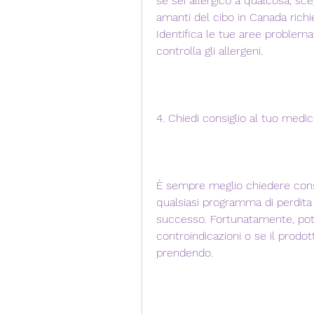
se sei allergico a qualcosa, sceg
amanti del cibo in Canada richie
Identifica le tue aree problemat
controlla gli allergeni.
4. Chiedi consiglio al tuo medi
È sempre meglio chiedere consig
qualsiasi programma di perdita
successo. Fortunatamente, potr
controindicazioni o se il prodot
prendendo.