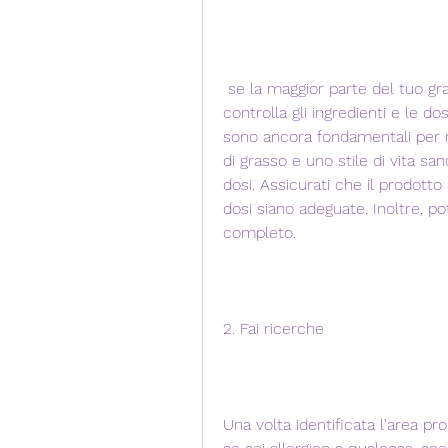
 se la maggior parte del tuo grasso si concentra sulla pancia, fai ricerche e 
controlla gli ingredienti e le do
sono ancora fondamentali per ris
di grasso e uno stile di vita san
dosi. Assicurati che il prodotto 
dosi siano adeguate. Inoltre, po
completo.
2. Fai ricerche
Una volta identificata l'area p