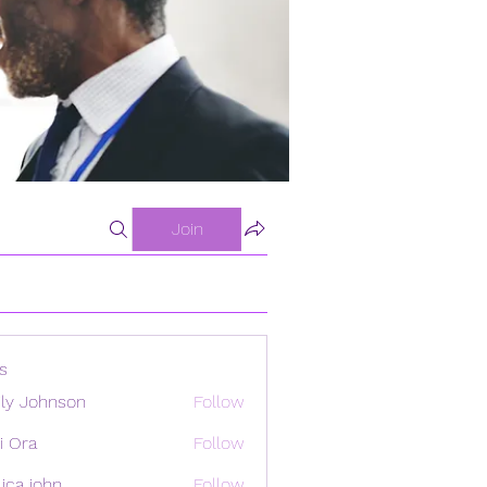
Join
s
ly Johnson
Follow
i Ora
Follow
ica john
Follow