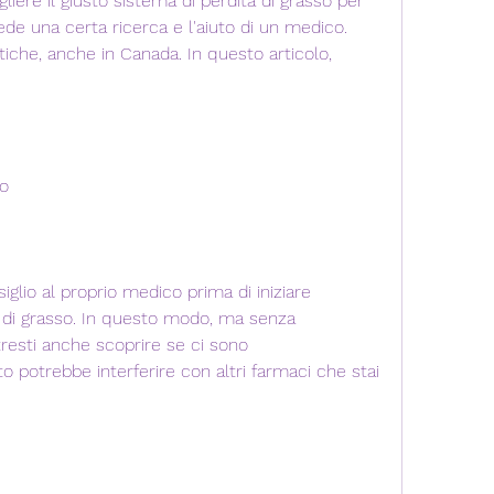
liere il giusto sistema di perdita di grasso per 
de una certa ricerca e l'aiuto di un medico. 
iche, anche in Canada. In questo articolo, 
co
lio al proprio medico prima di iniziare 
 di grasso. In questo modo, ma senza 
esti anche scoprire se ci sono 
to potrebbe interferire con altri farmaci che stai 