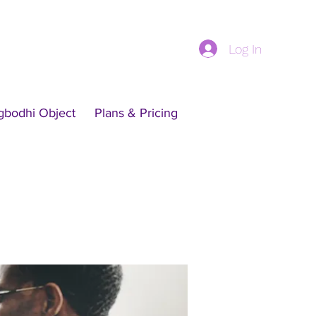
Log In
gbodhi Object
Plans & Pricing