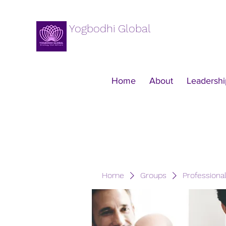
Yogbodhi Global
Home
About
Leadershi
Home
Groups
Professiona