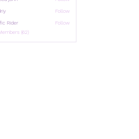
riy
Follow
ffic Rider
Follow
Members (62)