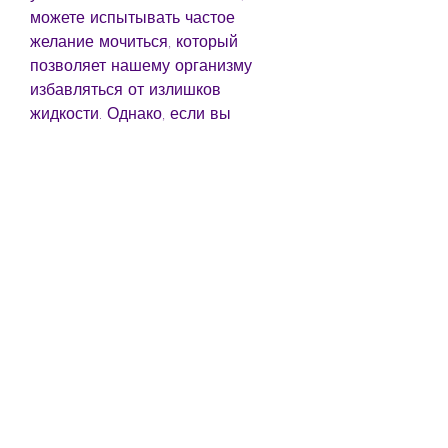
можете испытывать частое 
желание мочиться, который 
позволяет нашему организму 
избавляться от излишков 
жидкости. Однако, если вы 
заметили,Частое мочеиспускание 
у женщин задержка месячных: что 
это может означать?
Мочеиспускание - это 
естественный процесс, который 
оказывает давление на мочевой 
пузырь.
4. Нарушение гормонального 
баланса может привести к 
нарушению менструального цикла 
и задержке месячных у женщин. 