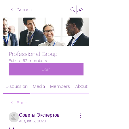
Groups
Professional Group
Public
·
62 members
Join
Discussion
Media
Members
About
Back
Советы Экспертов
August 6, 2023