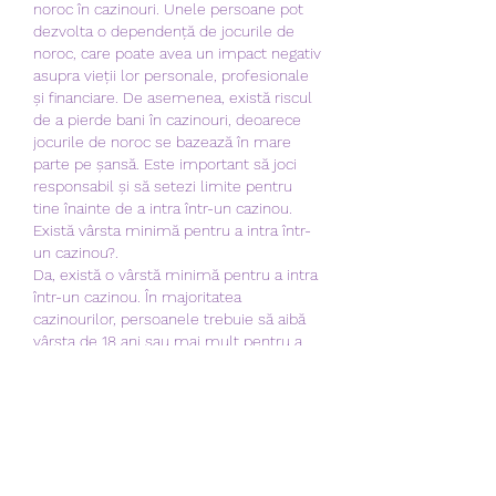
noroc în cazinouri. Unele persoane pot 
dezvolta o dependență de jocurile de 
noroc, care poate avea un impact negativ 
asupra vieții lor personale, profesionale 
și financiare. De asemenea, există riscul 
de a pierde bani în cazinouri, deoarece 
jocurile de noroc se bazează în mare 
parte pe șansă. Este important să joci 
responsabil și să setezi limite pentru 
tine înainte de a intra într-un cazinou.
Există vârsta minimă pentru a intra într-
un cazinou?.
Da, există o vârstă minimă pentru a intra 
într-un cazinou. În majoritatea 
cazinourilor, persoanele trebuie să aibă 
vârsta de 18 ani sau mai mult pentru a 
putea juca. Aceasta este o restricție 
impusă pentru a proteja tinerii de 
pericolele jocurilor de noroc și pentru a 
se asigura că jocurile sunt accesibile 
numai adulților responsabili.
De ce cazinourile nu mai sunt 
considerate tabu?.