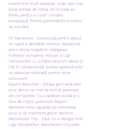
eveniment mult așteptat, unde cele mai 
bune echipe de fotbal din Europa se 
întrec pentru a cuceri coroana 
europeană. Printre pretendenții la trofeu 
se numără:
FC Barcelona - Cunoscută pentru atacul 
lor rapid și abilitățile tehnice, Barcelona 
are o istorie bogată în câștigarea 
trofeelor europene, inclusiv a Ligii 
Campionilor. Cu jucători precum Messi și 
Fati în componență, echipa spaniolă este 
un adversar redutabil pentru orice 
concurent.
Bayern Munchen - Echipa germană este 
unul dintre cei mai de temut adversari 
din competiție. Cu o apărare solidă și o 
linie de mijloc puternică, Bayern 
Munchen este capabilă să controleze 
jocul și să marcheze goluri decisive.
Manchester City - Deși nu a câștigat încă 
Liga Campionilor, Manchester City este 