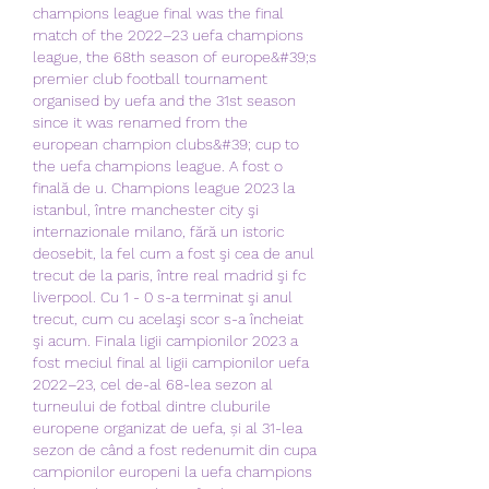
champions league final was the final 
match of the 2022–23 uefa champions 
league, the 68th season of europe&#39;s 
premier club football tournament 
organised by uefa and the 31st season 
since it was renamed from the 
european champion clubs&#39; cup to 
the uefa champions league. A fost o 
finală de u. Champions league 2023 la 
istanbul, între manchester city şi 
internazionale milano, fără un istoric 
deosebit, la fel cum a fost şi cea de anul 
trecut de la paris, între real madrid şi fc 
liverpool. Cu 1 - 0 s-a terminat şi anul 
trecut, cum cu acelaşi scor s-a încheiat 
şi acum. Finala ligii campionilor 2023 a 
fost meciul final al ligii campionilor uefa 
2022–23, cel de-al 68-lea sezon al 
turneului de fotbal dintre cluburile 
europene organizat de uefa, și al 31-lea 
sezon de când a fost redenumit din cupa 
campionilor europeni la uefa champions 