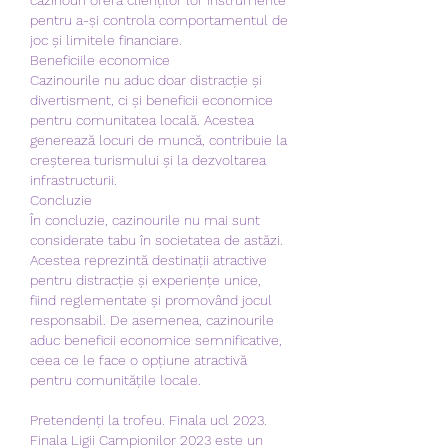
pentru a-și controla comportamentul de 
joc și limitele financiare.
Beneficiile economice
Cazinourile nu aduc doar distracție și 
divertisment, ci și beneficii economice 
pentru comunitatea locală. Acestea 
generează locuri de muncă, contribuie la 
creșterea turismului și la dezvoltarea 
infrastructurii.
Concluzie
În concluzie, cazinourile nu mai sunt 
considerate tabu în societatea de astăzi. 
Acestea reprezintă destinații atractive 
pentru distracție și experiențe unice, 
fiind reglementate și promovând jocul 
responsabil. De asemenea, cazinourile 
aduc beneficii economice semnificative, 
ceea ce le face o opțiune atractivă 
pentru comunitățile locale.
Pretendenți la trofeu. Finala ucl 2023.
Finala Ligii Campionilor 2023 este un 