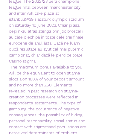
league. The 2022/23 uefa champions 
league final between manchester city 
and inter will take place at 
istanbul&#39;s atatürk olympic stadium 
on saturday 10 june 2023. Chiar și așa, 
deși n-au atras atenția prin joc broscarii 
au câte o echipă în toate cele trei finale 
europene de anul ăsta. Dacă ne luăm 
după rezultate au avut cel mai puternic 
campionat, chiar dacă le pierd pe toate. 
Casino stigma.
 The maximum bonus available to you 
will be the equivalent to open stigma 
slots aion 100% of your deposit amount 
and no more than £50. Elements 
revealed in past research on stigma-
creation processes were reflected in 
respondents’ statements. The type of 
gambling, the occurrence of negative 
consequences, the possibility of hiding, 
personal responsibility, social status and 
contact with stigmatised populations are 
perceived determinants of problem 