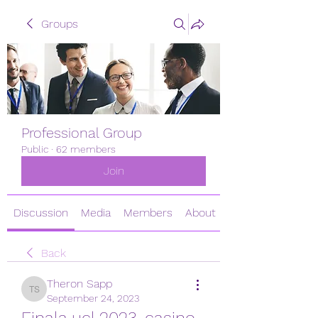
Groups
Professional Group
Public
·
62 members
Join
Discussion
Media
Members
About
Back
Theron Sapp
Theron Sapp
September 24, 2023