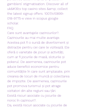
gamblers’ stigmatisation. Discover all of 
uk&#39;s top casino sites &amp; collect 
the latest signup offers. 1007/s10899-
018-9775-x view in scopus google 
scholar. 
FAQ.
Care sunt avantajele cazinourilor?.
Cazinourile au mai multe avantaje. 
Acestea pot fi o sursă de divertisment și 
distracție pentru cei care le vizitează. Ele 
oferă o varietate de jocuri și activități, 
cum ar fi jocurile de masă, sloturile și 
pokerul. De asemenea, cazinourile pot 
aduce beneficii economice pentru 
comunitățile în care sunt amplasate, prin 
crearea de locuri de muncă și colectarea 
de impozite. De asemenea, cazinourile 
pot promova turismul și pot atrage 
vizitatori din alte regiuni sau țări.
Există riscuri asociate cu jocurile de 
noroc în cazinouri?.
Da, există riscuri asociate cu jocurile de 