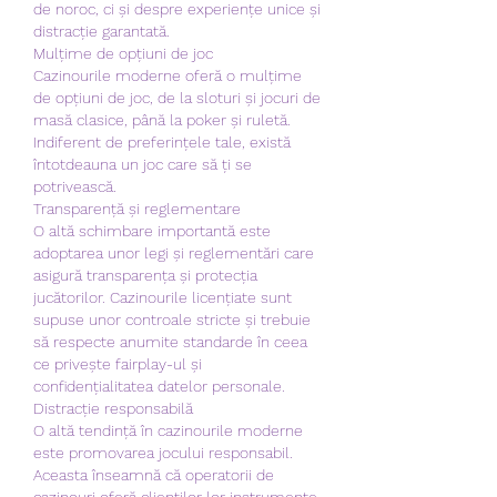
de noroc, ci și despre experiențe unice și 
distracție garantată.
Mulțime de opțiuni de joc
Cazinourile moderne oferă o mulțime 
de opțiuni de joc, de la sloturi și jocuri de 
masă clasice, până la poker și ruletă. 
Indiferent de preferințele tale, există 
întotdeauna un joc care să ți se 
potrivească.
Transparență și reglementare
O altă schimbare importantă este 
adoptarea unor legi și reglementări care 
asigură transparența și protecția 
jucătorilor. Cazinourile licențiate sunt 
supuse unor controale stricte și trebuie 
să respecte anumite standarde în ceea 
ce privește fairplay-ul și 
confidențialitatea datelor personale.
Distracție responsabilă
O altă tendință în cazinourile moderne 
este promovarea jocului responsabil. 
Aceasta înseamnă că operatorii de 
cazinouri oferă clienților lor instrumente 