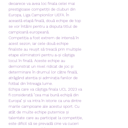
deoarece va avea loc finala celei mai 
prestigioase competiții de cluburi din 
Europa, Liga Campionilor UEFA. În 
această etapă finală, două echipe de top 
se vor întâlni pentru a disputa titlul de 
campioană europeană.
Competiția a fost extrem de intensă în 
acest sezon, iar cele două echipe 
finaliste au reușit să treacă prin multiple 
etape eliminatorii pentru a-și câștiga 
locul în finală. Aceste echipe au 
demonstrat un nivel ridicat de joc și 
determinare în drumul lor către finală, 
atrăgând atenția și admirația fanilor de 
fotbal din întreaga lume.
Echipa care va câștiga finala UCL 2023 va 
fi considerată "cea mai bună echipă din 
Europa" și va intra în istorie ca una dintre 
marile campioane ale acestui sport. Cu 
atât de multe echipe puternice și 
talentate care au participat la competiție, 
este dificil să se prevadă cine va cuceri 