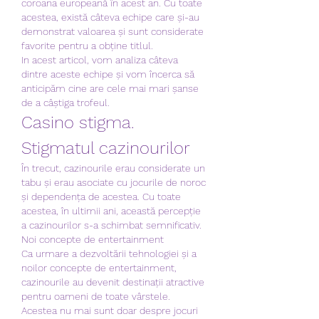
coroana europeană în acest an. Cu toate 
acestea, există câteva echipe care și-au 
demonstrat valoarea și sunt considerate 
favorite pentru a obține titlul.
In acest articol, vom analiza câteva 
dintre aceste echipe și vom încerca să 
anticipăm cine are cele mai mari șanse 
de a câștiga trofeul.
Casino stigma. 
Stigmatul cazinourilor
În trecut, cazinourile erau considerate un 
tabu și erau asociate cu jocurile de noroc 
și dependența de acestea. Cu toate 
acestea, în ultimii ani, această percepție 
a cazinourilor s-a schimbat semnificativ.
Noi concepte de entertainment
Ca urmare a dezvoltării tehnologiei și a 
noilor concepte de entertainment, 
cazinourile au devenit destinații atractive 
pentru oameni de toate vârstele. 
Acestea nu mai sunt doar despre jocuri 