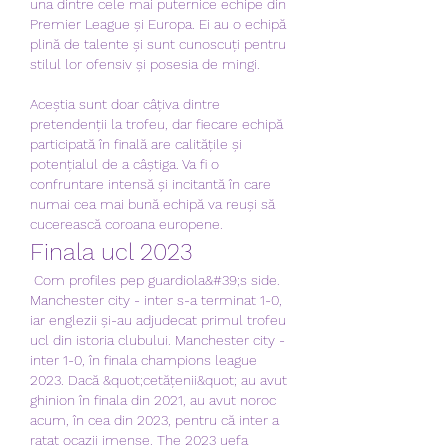
una dintre cele mai puternice echipe din 
Premier League și Europa. Ei au o echipă 
plină de talente și sunt cunoscuți pentru 
stilul lor ofensiv și posesia de mingi.
Aceștia sunt doar câțiva dintre 
pretendenții la trofeu, dar fiecare echipă 
participată în finală are calitățile și 
potențialul de a câștiga. Va fi o 
confruntare intensă și incitantă în care 
numai cea mai bună echipă va reuși să 
cucerească coroana europene.
Finala ucl 2023
 Com profiles pep guardiola&#39;s side. 
Manchester city - inter s-a terminat 1-0, 
iar englezii și-au adjudecat primul trofeu 
ucl din istoria clubului. Manchester city - 
inter 1-0, în finala champions league 
2023. Dacă &quot;cetățenii&quot; au avut 
ghinion în finala din 2021, au avut noroc 
acum, în cea din 2023, pentru că inter a 
ratat ocazii imense. The 2023 uefa 