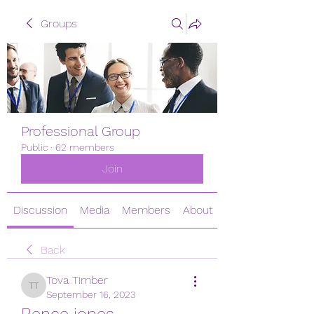
Groups
Professional Group
Public
·
62 members
Join
Discussion
Media
Members
About
Back
Tova Timber
Tova Timber
September 16, 2023