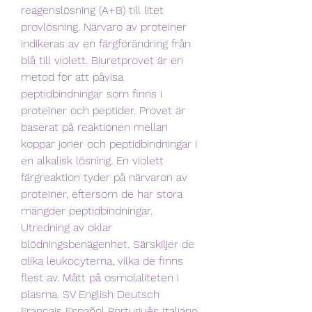
reagenslösning (A+B) till litet 
provlösning. Närvaro av proteiner 
indikeras av en färgförändring från 
blå till violett. Biuretprovet är en 
metod för att påvisa 
peptidbindningar som finns i 
proteiner och peptider. Provet är 
baserat på reaktionen mellan 
koppar joner och peptidbindningar i 
en alkalisk lösning. En violett 
färgreaktion tyder på närvaron av 
proteiner, eftersom de har stora 
mängder peptidbindningar. 
Utredning av oklar 
blödningsbenägenhet. Särskiljer de 
olika leukocyterna, vilka de finns 
flest av. Mått på osmolaliteten i 
plasma. SV English Deutsch 
Français Español Português Italiano 