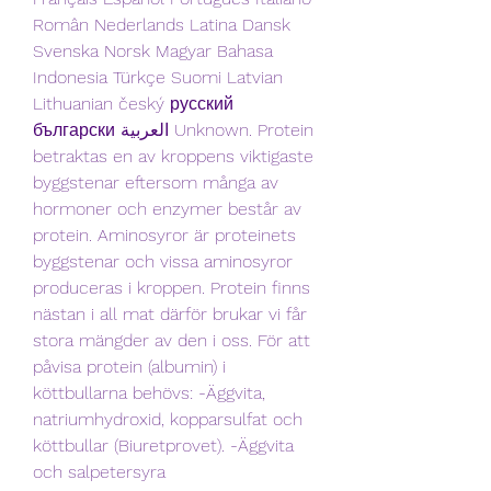
Român Nederlands Latina Dansk 
Svenska Norsk Magyar Bahasa 
Indonesia Türkçe Suomi Latvian 
Lithuanian český русский 
български العربية Unknown. Protein 
betraktas en av kroppens viktigaste 
byggstenar eftersom många av 
hormoner och enzymer består av 
protein. Aminosyror är proteinets 
byggstenar och vissa aminosyror 
produceras i kroppen. Protein finns 
nästan i all mat därför brukar vi får 
stora mängder av den i oss. För att 
påvisa protein (albumin) i 
köttbullarna behövs: -Äggvita, 
natriumhydroxid, kopparsulfat och 
köttbullar (Biuretprovet). -Äggvita 
och salpetersyra 