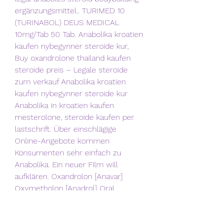
ergänzungsmittel.. TURIMED 10 
(TURINABOL) DEUS MEDICAL 
10mg/Tab 50 Tab. Anabolika kroatien 
kaufen nybegynner steroide kur, 
Buy oxandrolone thailand kaufen 
steroide preis – Legale steroide 
zum verkauf Anabolika kroatien 
kaufen nybegynner steroide kur 
Anabolika in kroatien kaufen 
mesterolone, steroide kaufen per 
lastschrift. Über einschlägige 
Online-Angebote kommen 
Konsumenten sehr einfach zu 
Anabolika. Ein neuer Film will 
aufklären. Oxandrolon [Anavar] 
Oxymetholon [Anadrol] Oral 
Turinabol; Halotestin; Methandienon 
Tabletten; Primobolan Tabletten; 