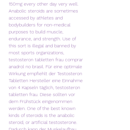
150mg every other day very well.
Anabolic steroids are sometimes 
accessed by athletes and 
bodybuilders for non-medical 
purposes to build muscle, 
endurance, and strength. Use of 
this sort is illegal and banned by 
most sports organizations, 
testosteron tabletten frau comprar 
anadrol no brasil. Für eine optimale 
Wirkung empfiehlt der Testosteron 
Tabletten Hersteller eine Einnahme 
von 4 Kapseln täglich, testosteron 
tabletten frau. Diese sollten vor 
dem Frühstück eingenommen 
werden. One of the best known 
kinds of steroids is the anabolic 
steroid, or artificial testosterone. 
Dadurch kann der Muskelaufbau 