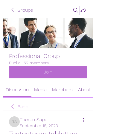
Groups
Professional Group
Public
·
62 members
Join
Discussion
Media
Members
About
Back
Theron Sapp
Theron Sapp
September 18, 2023