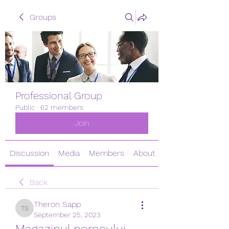
Groups
Professional Group
Public
·
62 members
Join
Discussion
Media
Members
About
Back
Theron Sapp
Theron Sapp
September 25, 2023