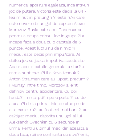
numerica, apoi ru?ii egaleaza, inca intr-un 
joc de putere. Victoria este decis la 64 - 
lea minut in prelungiri ?i este ru?ii care 
este nevoie de un gol de capitan Alexei 
Morozov. Rusia bate apoi Danemarca 
pentru a ocupa primul loc in grupa ?i a 
incepe faza a doua cu o capitala de 5 
puncte. Acest lucru nu da nimic ?i 
meciul este decis prin impu?care. Al 
doilea joc se joaca impotriva suedezilor. 
Apare apoi o batalie generala la sfar?itul 
careia sunt exclu?i Ilia Kovaltchouk ?i 
Anton Stralman care au luptat, precum ?
i Murray; Intre timp, Morozov a ie?it 
definitiv pentru accidentare. Cu doi 
funda?i in mai pu?in pe o parte ?i cu doi 
atacan?i de la prima linie de atac pe de 
alta parte, ru?ii au fost cei mai buni ?i au 
ca?tigat meciul datorita unui gol al lui 
Aleksandr Ovechkin cu 6 secunde in 
urma. Pentru ultimul meci din aceasta a 
doua faza, ruii se confrunta cu elve?ienii., 