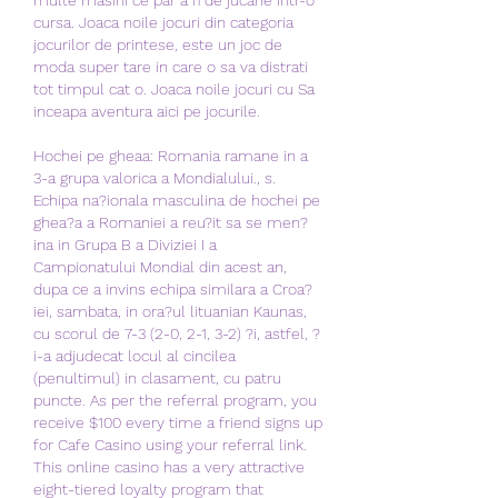
cursa. Joaca noile jocuri din categoria 
jocurilor de printese, este un joc de 
moda super tare in care o sa va distrati 
tot timpul cat o. Joaca noile jocuri cu Sa 
inceapa aventura aici pe jocurile.
Hochei pe gheaa: Romania ramane in a 
3-a grupa valorica a Mondialului., s. 
Echipa na?ionala masculina de hochei pe 
ghea?a a Romaniei a reu?it sa se men?
ina in Grupa B a Diviziei I a 
Campionatului Mondial din acest an, 
dupa ce a invins echipa similara a Croa?
iei, sambata, in ora?ul lituanian Kaunas, 
cu scorul de 7-3 (2-0, 2-1, 3-2) ?i, astfel, ?
i-a adjudecat locul al cincilea 
(penultimul) in clasament, cu patru 
puncte. As per the referral program, you 
receive $100 every time a friend signs up 
for Cafe Casino using your referral link. 
This online casino has a very attractive 
eight-tiered loyalty program that 