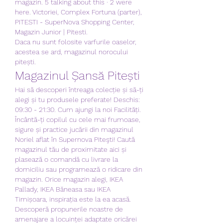
magazin. 5 talking about this · 2 were 
here. Victoriei, Complex Fortuna (parter), 
PITESTI - SuperNova Shopping Center, 
Magazin Junior | Pitesti. 
Daca nu sunt folosite varfurile oaselor, 
acestea se ard, magazinul norocului 
pitești.
Magazinul Șansă Pitești
Hai să descoperi întreaga colecție și să-ți 
alegi și tu produsele preferate! Deschis: 
09:30 - 21:30. Cum ajungi la noi Facilități. 
Încântă-ți copilul cu cele mai frumoase, 
sigure și practice jucării din magazinul 
Noriel aflat în Supernova Piteşti! Caută 
magazinul tău de proximitate aici și 
plasează o comandă cu livrare la 
domiciliu sau programează o ridicare din 
magazin. Orice magazin alegi, IKEA 
Pallady, IKEA Băneasa sau IKEA 
Timișoara, inspirația este la ea acasă. 
Descoperă propunerile noastre de 
amenajare a locuinței adaptate oricărei 