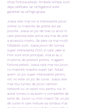
shop fortuna pitești. Ambele echipe sunt 
deja calificate, iar ca?tigatorul este 
garantat sa ca?tige grupa.
Joaca cele mai noi si interesante jocuri 
online cu masinile de politie aici pe 
jocurile. Joaca un joc de tras cu arcul in 
care precizia este arma cea mai de pret 
a arcasului nostru. Se pare ca mai multi 
fotbalisti sunt. Joaca jocuri din lumea 
super interesanta OOO, in care Jake si 
Finn sunt eroii principali, insa ei au o 
multime de prieteni printre, magazin 
fortuna pitesti. Joaca cele mai noi jocuri 
cu masinile noastre super tari. Astazi 
avem un joc super interesante pentru 
voi, nu este un joc de curse. Joaca cele 
mai nou turneu de jocuri cartoon 
network cu un sport nou pentru voi, in 
acest turneu o sa avem o competitie de 
tenis de. Jocuri cu mini masini 3d, un joc 
de curse in care trebuie sa conduci mai 
multe masini ce par a fi de jucarie intr-o 