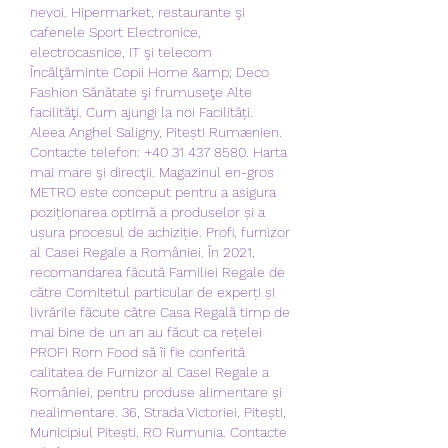
nevoi. Hipermarket, restaurante şi 
cafenele Sport Electronice, 
electrocasnice, IT şi telecom 
Încălţăminte Copii Home &amp; Deco 
Fashion Sănătate şi frumuseţe Alte 
facilităţi. Cum ajungi la noi Facilități. 
Aleea Anghel Saligny, Pitești Rumænien. 
Contacte telefon: +40 31 437 8580. Harta 
mai mare şi direcţii. Magazinul en-gros 
METRO este conceput pentru a asigura 
poziționarea optimă a produselor și a 
ușura procesul de achiziție. Profi, furnizor 
al Casei Regale a României. În 2021, 
recomandarea făcută Familiei Regale de 
către Comitetul particular de experți și 
livrările făcute către Casa Regală timp de 
mai bine de un an au făcut ca rețelei 
PROFI Rom Food să îi fie conferită 
calitatea de Furnizor al Casei Regale a 
României, pentru produse alimentare și 
nealimentare. 36, Strada Victoriei, Pitești, 
Municipiul Pitești, RO Rumunia. Contacte 