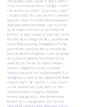
Pleoscaitul cutiei cazute in apa e pentru 
mine ca o muzica divina. Colegul ' cind i?
i da seama ce a facut ' se arunca in apa ?
i scoate cutia ' din care zarurile ?i piesele 
(pulurile, daca ?in minte bine) plecasera 
deja spre Marea cea Mare. Dar nu a fost 
sa fie' Dupa vreo trei ore de lini?te, ne 
intilnim cu alta ?alupa, iar marinarii no?tri 
fac rost de la colegii lor de o pereche de 
zaruri. Pina la Sulina, la Magazinul Pie?ei, 
jocurile vor continua, dar cu sticlu?e de 
esen?a de rom (negrele) ?i cutii de probe 
de suspensii (albele). Pocnetele lor pe 
tabla de joc ma fac sa regret piesele 
clasice, magazinul norocului pitești. 
Sunetul zarurilor imi inso?e?te pa?ii ?i la 
retragerea in cabina, de regula mult dupa 
miezul nop?ii. Iar nop?ile cu luna noua ?i 
cu cer instelat par rupte dintr-un film 
despre calatorii in spa?iu. Coloana 
sonora adauga insa o alta dimensiune. 
Nu pot sa nu ma gindesc: vor fi jucind 
oare table calatorii spre diferitele col?uri 