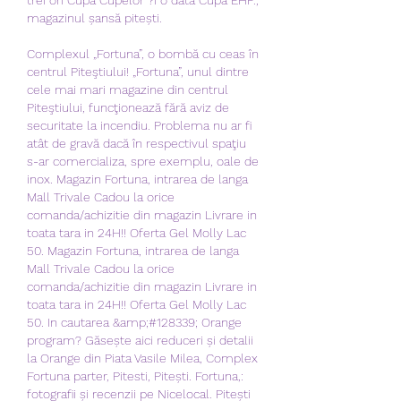
magazinul șansă pitești.
Complexul „Fortuna”, o bombă cu ceas în 
centrul Piteştiului! „Fortuna”, unul dintre 
cele mai mari magazine din centrul 
Piteştiului, funcţionează fără aviz de 
securitate la incendiu. Problema nu ar fi 
atât de gravă dacă în respectivul spaţiu 
s-ar comercializa, spre exemplu, oale de 
inox. Magazin Fortuna, intrarea de langa 
Mall Trivale Cadou la orice 
comanda/achizitie din magazin Livrare in 
toata tara in 24H!! Oferta Gel Molly Lac 
50. Magazin Fortuna, intrarea de langa 
Mall Trivale Cadou la orice 
comanda/achizitie din magazin Livrare in 
toata tara in 24H!! Oferta Gel Molly Lac 
50. In cautarea &amp;#128339; Orange 
program? Găsește aici reduceri și detalii 
la Orange din Piata Vasile Milea, Complex 
Fortuna parter, Pitesti, Pitești. Fortuna,: 
fotografii și recenzii pe Nicelocal. Pitești 