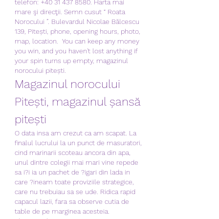
telefon: +40 31 437 8580. Harta mai 
mare şi direcţii. Semn cusut “ Roata 
Norocului ”. Bulevardul Nicolae Bălcescu 
139, Pitești, phone, opening hours, photo, 
map, location.  You can keep any money 
you win, and you haven't lost anything if 
your spin turns up empty, magazinul 
norocului pitești.
Magazinul norocului 
Pitești, magazinul șansă 
pitești
O data insa am crezut ca am scapat. La 
finalul lucrului la un punct de masuratori, 
cind marinarii scoteau ancora din apa, 
unul dintre colegii mai mari vine repede 
sa i?i ia un pachet de ?igari din lada in 
care ?ineam toate proviziile strategice, 
care nu trebuiau sa se ude. Ridica rapid 
capacul lazii, fara sa observe cutia de 
table de pe marginea acesteia. 