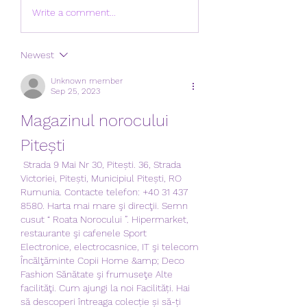
Write a comment...
Newest
Unknown member
Sep 25, 2023
Magazinul norocului 
Pitești
 Strada 9 Mai Nr 30, Pitești. 36, Strada 
Victoriei, Pitești, Municipiul Pitești, RO 
Rumunia. Contacte telefon: +40 31 437 
8580. Harta mai mare şi direcţii. Semn 
cusut “ Roata Norocului ”. Hipermarket, 
restaurante şi cafenele Sport 
Electronice, electrocasnice, IT şi telecom 
Încălţăminte Copii Home &amp; Deco 
Fashion Sănătate şi frumuseţe Alte 
facilităţi. Cum ajungi la noi Facilități. Hai 
să descoperi întreaga colecție și să-ți 