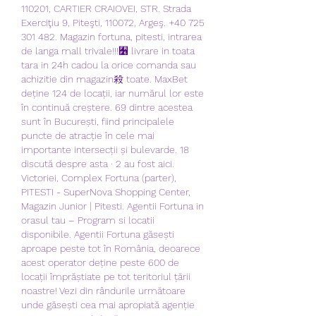
110201, CARTIER CRAIOVEI, STR. Strada 
Exerciţiu 9, Piteşti, 110072, Argeş. +40 725 
301 482. Magazin fortuna, pitesti, intrarea 
de langa mall trivale!!!﫶 livrare in toata 
tara in 24h cadou la orice comanda sau 
achizitie din magazin殺 toate. MaxBet 
deține 124 de locații, iar numărul lor este 
în continuă creștere. 69 dintre acestea 
sunt în București, fiind principalele 
puncte de atracție în cele mai 
importante intersecții și bulevarde. 18 
discută despre asta · 2 au fost aici. 
Victoriei, Complex Fortuna (parter), 
PITESTI - SuperNova Shopping Center, 
Magazin Junior | Pitesti. Agentii Fortuna in 
orasul tau – Program si locatii 
disponibile. Agentii Fortuna găsești 
aproape peste tot în România, deoarece 
acest operator deține peste 600 de 
locații împrăștiate pe tot teritoriul țării 
noastre! Vezi din rândurile următoare 
unde găsești cea mai apropiată agenție 