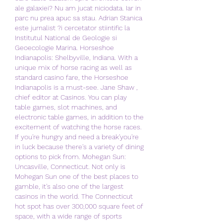
ale galaxiei? Nu am jucat niciodata. Iar in 
parc nu prea apuc sa stau. Adrian Stanica 
este jurnalist ?i cercetator stiintific la 
Institutul National de Geologie si 
Geoecologie Marina. Horseshoe 
Indianapolis: Shelbyville, Indiana. With a 
unique mix of horse racing as well as 
standard casino fare, the Horseshoe 
Indianapolis is a must-see. Jane Shaw , 
chief editor at Casinos. You can play 
table games, slot machines, and 
electronic table games, in addition to the 
excitement of watching the horse races. 
If you're hungry and need a break'you're 
in luck because there's a variety of dining 
options to pick from. Mohegan Sun: 
Uncasville, Connecticut. Not only is 
Mohegan Sun one of the best places to 
gamble, it's also one of the largest 
casinos in the world. The Connecticut 
hot spot has over 300,000 square feet of 
space, with a wide range of sports 