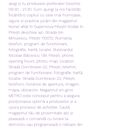
alegi și tu produsele preferate! Deschis: 
09:30 - 21:30. Cum ajungi la noi Facilități. 
Încântă-ți copilul cu cele mai frumoase, 
sigure și practice jucării din magazinul 
Noriel aflat în Supernova Piteşti! Rodali în 
Pitești deschise azi. Strada Ion 
Minulescu, Pitești 110072, Rumanía, 
telefon, program de functionare, 
fotografie, hartă, locatie. Bulevardul 
Nicolae Bălcescu 139, Pitești, phone, 
opening hours, photo, map, location. 
Strada Dumbravei 22, Pitești, telefon, 
program de functionare, fotografie, hartă, 
locatie. Strada Dumbravei 22, Pitești, 
teléfono, horarios de apertura, imagen, 
mapa, ubicación. Magazinul en-gros 
METRO este conceput pentru a asigura 
poziționarea optimă a produselor și a 
ușura procesul de achiziție. Caută 
magazinul tău de proximitate aici și 
plasează o comandă cu livrare la 
domiciliu sau programează o ridicare din 