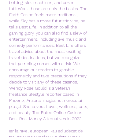
betting, slot machines, and poker 
tables'but those are only the basics. The 
Earth Casino feels more traditional, 
while Sky has a more futuristic vibe, he 
tells Best Life. In addition to all the 
gaming glory, you can also find a slew of 
entertainment, including live music and 
comedy performances. Best Life offers 
travel advice about the most exciting 
travel destinations, but we recognize 
that gambling comes with a risk. We 
encourage our readers to gamble 
responsibly and take precautions if they 
decide to visit any of these casinos. 
Wendy Rose Gould is a veteran 
freelance lifestyle reporter based in 
Phoenix, Arizona, magazinul norocului 
pitești. She covers travel, wellness, pets, 
and beauty. Top-Rated Online Casinos: 
Best Real Money Alternatives in 2023.
Iar la nivel european i-au adjudecat de 
trei ori Cupa Cupelor ?i o data Cupa EHF., 