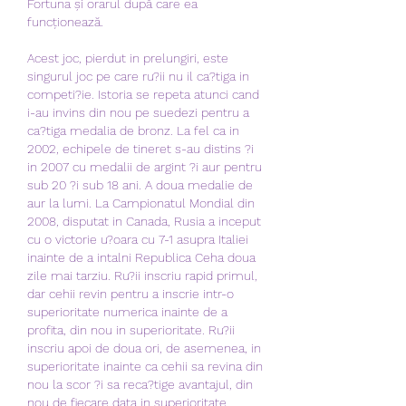
Fortuna și orarul după care ea 
funcționează. 
Acest joc, pierdut in prelungiri, este 
singurul joc pe care ru?ii nu il ca?tiga in 
competi?ie. Istoria se repeta atunci cand 
i-au invins din nou pe suedezi pentru a 
ca?tiga medalia de bronz. La fel ca in 
2002, echipele de tineret s-au distins ?i 
in 2007 cu medalii de argint ?i aur pentru 
sub 20 ?i sub 18 ani. A doua medalie de 
aur la lumi. La Campionatul Mondial din 
2008, disputat in Canada, Rusia a inceput 
cu o victorie u?oara cu 7-1 asupra Italiei 
inainte de a intalni Republica Ceha doua 
zile mai tarziu. Ru?ii inscriu rapid primul, 
dar cehii revin pentru a inscrie intr-o 
superioritate numerica inainte de a 
profita, din nou in superioritate. Ru?ii 
inscriu apoi de doua ori, de asemenea, in 
superioritate inainte ca cehii sa revina din 
nou la scor ?i sa reca?tige avantajul, din 
nou de fiecare data in superioritate 