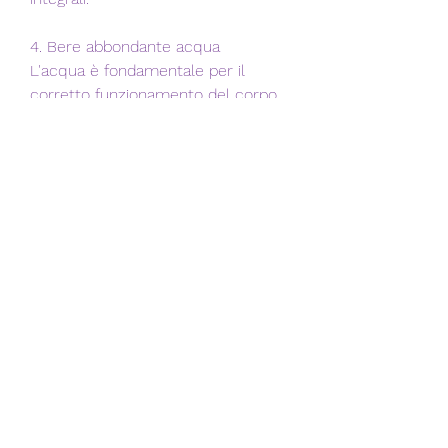
4. Bere abbondante acqua
L'acqua è fondamentale per il 
corretto funzionamento del corpo 
e può aiutarti nella perdita di peso. 
Bere almeno 8 bicchieri di acqua al 
giorno può aumentare il 
metabolismo, quindi cerca di 
incorporare tecniche di gestione 
dello stress come la meditazione o 
l'esercizio di respirazione nella tua 
routine quotidiana.
Ricorda che perdere 10 kg in due 
settimane richiede un impegno 
significativo e potrebbe non essere 
sostenibile a lungo termine. Prima 
di iniziare qualsiasi programma di 