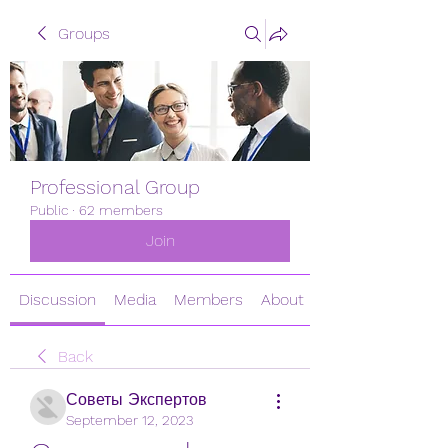
Groups
Professional Group
Public
·
62 members
Join
Discussion
Media
Members
About
Back
Советы Экспертов
September 12, 2023