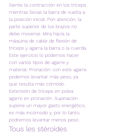
Siente la contracción en los tríceps 
mientras llevas la barra de vuelta a 
la posición inicial. Pon atención, la 
parte superior de los brazos no 
debe moverse. Mira hacia la 
máquina de cable de flexión de 
tríceps y agarra la barra o la cuerda. 
Este ejercicio lo podemos hacer 
con varios tipos de agarre y 
material: Pronación: con este agarre 
podemos levantar más peso, ya 
que resulta más cómodo. 
Extensión de tríceps en polea 
agarre en pronación. Supinación: 
supone un mayor gasto energético, 
es más incómodo y, por lo tanto, 
podremos levantar menos peso. 
Tous les stéroïdes