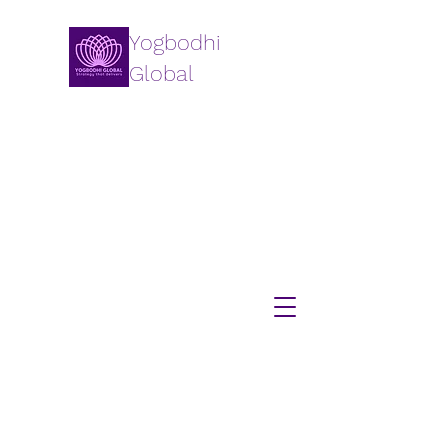
Yogbodhi
Global