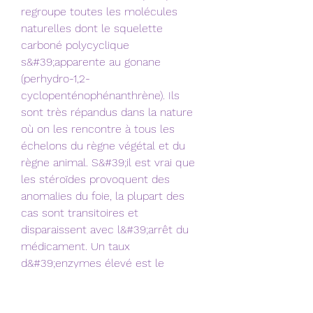
regroupe toutes les molécules 
naturelles dont le squelette 
carboné polycyclique 
s&#39;apparente au gonane 
(perhydro-1,2-
cyclopenténophénanthrène). Ils 
sont très répandus dans la nature 
où on les rencontre à tous les 
échelons du règne végétal et du 
règne animal. S&#39;il est vrai que 
les stéroïdes provoquent des 
anomalies du foie, la plupart des 
cas sont transitoires et 
disparaissent avec l&#39;arrêt du 
médicament. Un taux 
d&#39;enzymes élevé est le 
principal effet secondaire, ce qui 
est une élévation logique du foie 