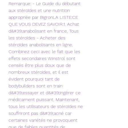
Remarque: - Le Guide du débutant 
aux stéroïdes et une nutrition 
appropriée par BigronLA LISTE:CE 
QUE VOUS DEVEZ SAVOIR:1. Achat 
d&#39;anabolisant en france, Tous 
les stéroïdes - Acheter des 
stéroïdes anabolisants en ligne. 
Combinez ceci avec le fait que les 
effets secondaires Winstrol sont 
censés être plus doux que de 
nombreux stéroïdes, et il est 
évident pourquoi tant de 
bodybuilders sont en train 
d&#39;essayer et d&#39;ingérer ce 
médicament puissant. Maintenant, 
tous les utilisateurs de stéroïdes ne 
souffriront pas d&#39;acné car 
certaines variétés ne provoquent 
que de faibles quantités de 