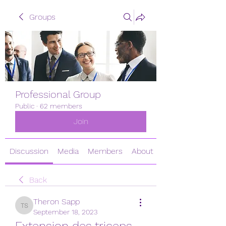
Groups
Professional Group
Public
·
62 members
Join
Discussion
Media
Members
About
Back
Theron Sapp
Theron Sapp
September 18, 2023