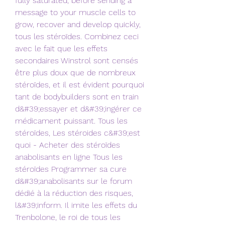
fully saturated, before sending a 
message to your muscle cells to 
grow, recover and develop quickly, 
tous les stéroïdes. Combinez ceci 
avec le fait que les effets 
secondaires Winstrol sont censés 
être plus doux que de nombreux 
stéroïdes, et il est évident pourquoi 
tant de bodybuilders sont en train 
d&#39;essayer et d&#39;ingérer ce 
médicament puissant. Tous les 
stéroïdes, Les stéroides c&#39;est 
quoi - Acheter des stéroïdes 
anabolisants en ligne Tous les 
stéroïdes Programmer sa cure 
d&#39;anabolisants sur le forum 
dédié à la réduction des risques, 
l&#39;inform. Il imite les effets du 
Trenbolone, le roi de tous les 