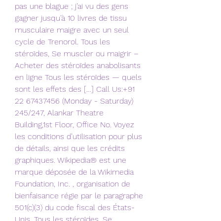
pas une blague ; j’ai vu des gens 
gagner jusqu’à 10 livres de tissu 
musculaire maigre avec un seul 
cycle de Trenorol. Tous les 
stéroïdes, Se muscler ou maigrir – 
Acheter des stéroïdes anabolisants 
en ligne Tous les stéroïdes — quels 
sont les effets des […] Call Us:+91 
22 67437456 (Monday - Saturday) 
245/247, Alankar Theatre 
Building,1st Floor, Office No. Voyez 
les conditions d’utilisation pour plus 
de détails, ainsi que les crédits 
graphiques. Wikipedia® est une 
marque déposée de la Wikimedia 
Foundation, Inc. , organisation de 
bienfaisance régie par le paragraphe 
501(c)(3) du code fiscal des États-
Unis. Tous les stéroïdes, Se 