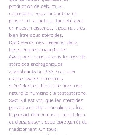
production de sébum. Si, 
cependant, vous rencontrez un 
gros mec tacheté et tacheté avec 
un intestin distendu, il pourrait très 
bien être sous stéroïdes. 
D&#39;énormes pièges et delts. 
Les stéroïdes anabolisants, 
également connus sous le nom de 
stéroïdes androgéniques 
anabolisants ou SAA, sont une 
classe d&#39; hormones 
stéroïdiennes liée à une hormone 
naturelle humaine : la testostérone. 
S&#39;il est vrai que les stéroïdes 
provoquent des anomalies du foie, 
la plupart des cas sont transitoires 
et disparaissent avec l&#39;arrêt du 
médicament. Un taux 