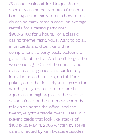
/6 casual casino attire. Unique &amp; 
specialty casino party rentals faq about 
booking casino party rentals how much 
do casino party rentals cost? on average, 
rentals for a casino party cost 
$900-$1100 for 3 hours. For a classic 
casino theme night, you’ll want to go all 
in on cards and dice, like with a 
comprehensive party pack, balloons or 
giant inflatable dice. And don’t forget the 
welcome sign. One of the unique and 
classic casino games that particularly 
includes texas hold ‘em, no fold ‘em 
poker game that is likely to be game for 
which your guests are more familiar. 
&quot;casino night&quot; is the second 
season finale of the american comedy 
television series the office, and the 
twenty-eighth episode overall. Deal out 
playing cards that look like stacks of 
$100 bills. May 11, 2006 written by steve 
carell directed by ken kwapis episodes 