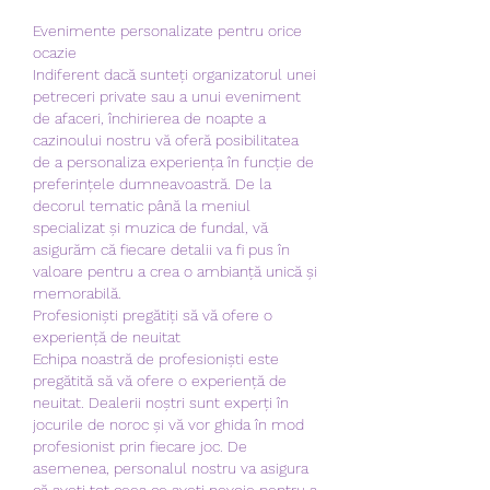
Evenimente personalizate pentru orice 
ocazie
Indiferent dacă sunteți organizatorul unei 
petreceri private sau a unui eveniment 
de afaceri, închirierea de noapte a 
cazinoului nostru vă oferă posibilitatea 
de a personaliza experiența în funcție de 
preferințele dumneavoastră. De la 
decorul tematic până la meniul 
specializat și muzica de fundal, vă 
asigurăm că fiecare detalii va fi pus în 
valoare pentru a crea o ambianță unică și 
memorabilă.
Profesioniști pregătiți să vă ofere o 
experiență de neuitat
Echipa noastră de profesioniști este 
pregătită să vă ofere o experiență de 
neuitat. Dealerii noștri sunt experți în 
jocurile de noroc și vă vor ghida în mod 
profesionist prin fiecare joc. De 
asemenea, personalul nostru va asigura 
că aveți tot ceea ce aveți nevoie pentru a 