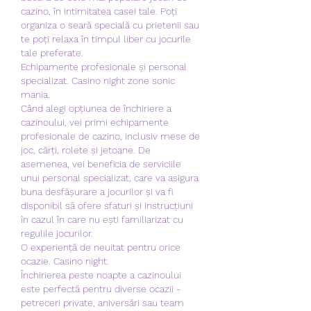
cazino, în intimitatea casei tale. Poți 
organiza o seară specială cu prietenii sau 
te poți relaxa în timpul liber cu jocurile 
tale preferate.
Echipamente profesionale și personal 
specializat. Casino night zone sonic 
mania.
Când alegi opțiunea de închiriere a 
cazinoului, vei primi echipamente 
profesionale de cazino, inclusiv mese de 
joc, cărți, rolete și jetoane. De 
asemenea, vei beneficia de serviciile 
unui personal specializat, care va asigura 
buna desfășurare a jocurilor și va fi 
disponibil să ofere sfaturi și instrucțiuni 
în cazul în care nu ești familiarizat cu 
regulile jocurilor.
O experiență de neuitat pentru orice 
ocazie. Casino night.
Închirierea peste noapte a cazinoului 
este perfectă pentru diverse ocazii - 
petreceri private, aniversări sau team 