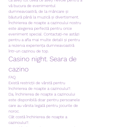
vă bucura de evenimentul 
dumneavoastră, de la mâncare și 
băutură până la muzică și divertisment.
Închirierea de noapte a cazinoului nostru 
este alegerea perfectă pentru orice 
eveniment special. Contactați-ne astăzi 
pentru a afla mai multe detalii și pentru 
a rezerva experiența dumneavoastră 
într-un cazinou de top.
Casino night. Seara de 
cazino
FAQ.
Există restricții de vârstă pentru 
închirierea de noapte a cazinoului?.
Da, închirierea de noapte a cazinoului 
este disponibilă doar pentru persoanele 
care au vârsta legală pentru jocurile de 
noroc.
Cât costă închirierea de noapte a 
cazinoului?.