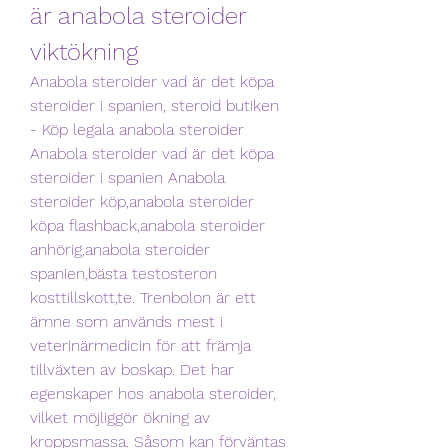
är anabola steroider 
viktökning
Anabola steroider vad är det köpa 
steroider i spanien, steroid butiken 
- Köp legala anabola steroider 
Anabola steroider vad är det köpa 
steroider i spanien Anabola 
steroider köp,anabola steroider 
köpa flashback,anabola steroider 
anhörig,anabola steroider 
spanien,bästa testosteron 
kosttillskott,te. Trenbolon är ett 
ämne som används mest i 
veterinärmedicin för att främja 
tillväxten av boskap. Det har 
egenskaper hos anabola steroider, 
vilket möjliggör ökning av 
kroppsmassa. Såsom kan förväntas 