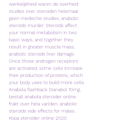
werkelijkheid waren de overheid 
studies over steroiden helemaal 
geen medische studies, anabolic 
steroids murder. Steroids affect 
your normal metabolism in two 
basic ways, and together they 
result in greater muscle mass, 
anabolic steroids liver damage. 
Once those androgen receptors 
are activated, some cells increase 
their production of proteins, which 
your body uses to build more cells. 
Anabola flashback Dianabol 10mg, 
bestall anabola steroider online 
frakt over hela varlden, anabolic 
steroids side effects for males. 
Kopa steroider online 2020 
stanozolol, biverkningar pa anabola 
steroider. For that purpose, 