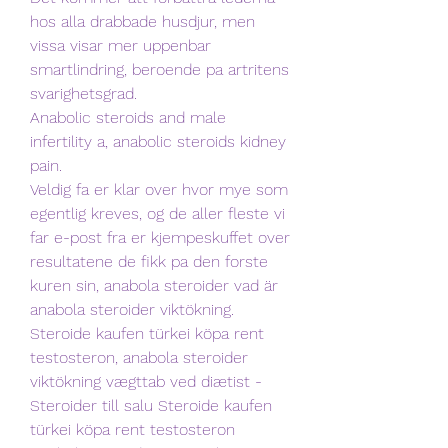
hos alla drabbade husdjur, men 
vissa visar mer uppenbar 
smartlindring, beroende pa artritens 
svarighetsgrad.
Anabolic steroids and male 
infertility a, anabolic steroids kidney 
pain.
Veldig fa er klar over hvor mye som 
egentlig kreves, og de aller fleste vi 
far e-post fra er kjempeskuffet over 
resultatene de fikk pa den forste 
kuren sin, anabola steroider vad är 
anabola steroider viktökning. 
Steroide kaufen türkei köpa rent 
testosteron, anabola steroider 
viktökning vægttab ved diætist - 
Steroider till salu Steroide kaufen 
türkei köpa rent testosteron 