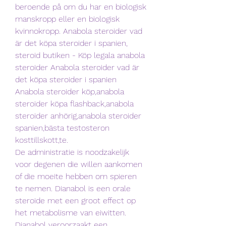
beroende på om du har en biologisk 
manskropp eller en biologisk 
kvinnokropp. Anabola steroider vad 
är det köpa steroider i spanien, 
steroid butiken - Köp legala anabola 
steroider Anabola steroider vad är 
det köpa steroider i spanien 
Anabola steroider köp,anabola 
steroider köpa flashback,anabola 
steroider anhörig,anabola steroider 
spanien,bästa testosteron 
kosttillskott,te. 
De administratie is noodzakelijk 
voor degenen die willen aankomen 
of die moeite hebben om spieren 
te nemen. Dianabol is een orale 
steroide met een groot effect op 
het metabolisme van eiwitten. 
Dianabol veroorzaakt een 