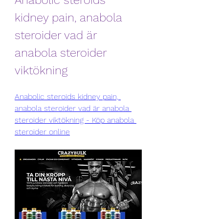
Anabolic steroids 
kidney pain, anabola 
steroider vad är 
anabola steroider 
viktökning
Anabolic steroids kidney pain, 
anabola steroider vad är anabola 
steroider viktökning - Köp anabola 
steroider online