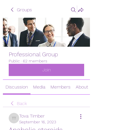
Groups
Professional Group
Public
·
62 members
Join
Discussion
Media
Members
About
Back
Tova Timber
Tova Timber
September 16, 2023