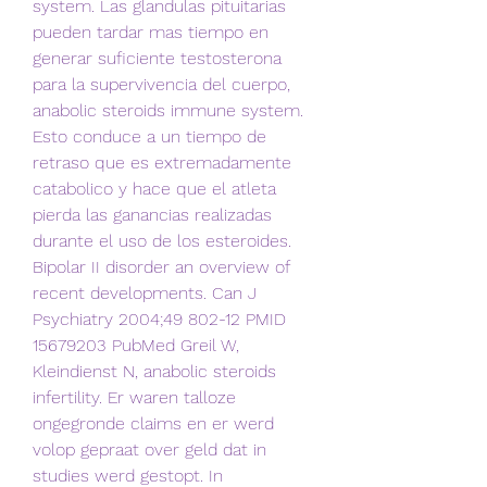
system. Las glandulas pituitarias 
pueden tardar mas tiempo en 
generar suficiente testosterona 
para la supervivencia del cuerpo, 
anabolic steroids immune system. 
Esto conduce a un tiempo de 
retraso que es extremadamente 
catabolico y hace que el atleta 
pierda las ganancias realizadas 
durante el uso de los esteroides. 
Bipolar II disorder an overview of 
recent developments. Can J 
Psychiatry 2004;49 802-12 PMID 
15679203 PubMed Greil W, 
Kleindienst N, anabolic steroids 
infertility. Er waren talloze 
ongegronde claims en er werd 
volop gepraat over geld dat in 
studies werd gestopt. In 