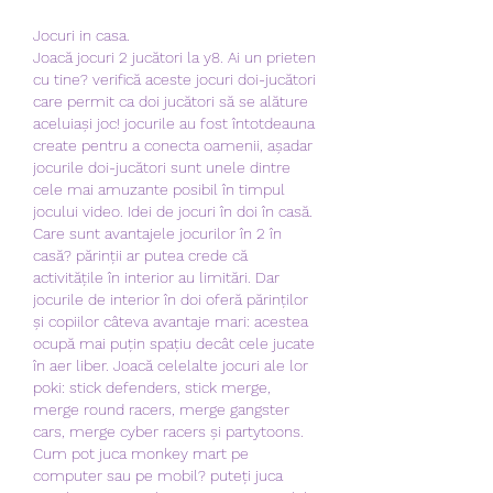
Jocuri in casa.
Joacă jocuri 2 jucători la y8. Ai un prieten 
cu tine? verifică aceste jocuri doi-jucători 
care permit ca doi jucători să se alăture 
aceluiași joc! jocurile au fost întotdeauna 
create pentru a conecta oamenii, așadar 
jocurile doi-jucători sunt unele dintre 
cele mai amuzante posibil în timpul 
jocului video. Idei de jocuri în doi în casă. 
Care sunt avantajele jocurilor în 2 în 
casă? părinții ar putea crede că 
activitățile în interior au limitări. Dar 
jocurile de interior în doi oferă părinților 
și copiilor câteva avantaje mari: acestea 
ocupă mai puțin spațiu decât cele jucate 
în aer liber. Joacă celelalte jocuri ale lor 
poki: stick defenders, stick merge, 
merge round racers, merge gangster 
cars, merge cyber racers și partytoons. 
Cum pot juca monkey mart pe 
computer sau pe mobil? puteți juca 