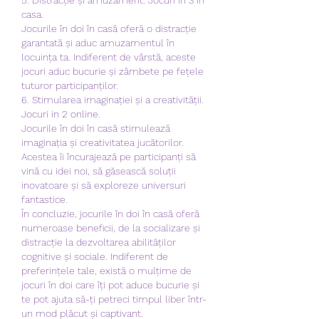
casa.
Jocurile în doi în casă oferă o distracție 
garantată și aduc amuzamentul în 
locuința ta. Indiferent de vârstă, aceste 
jocuri aduc bucurie și zâmbete pe fețele 
tuturor participanților.
6. Stimularea imaginației și a creativității. 
Jocuri in 2 online.
Jocurile în doi în casă stimulează 
imaginația și creativitatea jucătorilor. 
Acestea îi încurajează pe participanți să 
vină cu idei noi, să găsească soluții 
inovatoare și să exploreze universuri 
fantastice.
În concluzie, jocurile în doi în casă oferă 
numeroase beneficii, de la socializare și 
distracție la dezvoltarea abilităților 
cognitive și sociale. Indiferent de 
preferințele tale, există o mulțime de 
jocuri în doi care îți pot aduce bucurie și 
te pot ajuta să-ți petreci timpul liber într-
un mod plăcut și captivant.