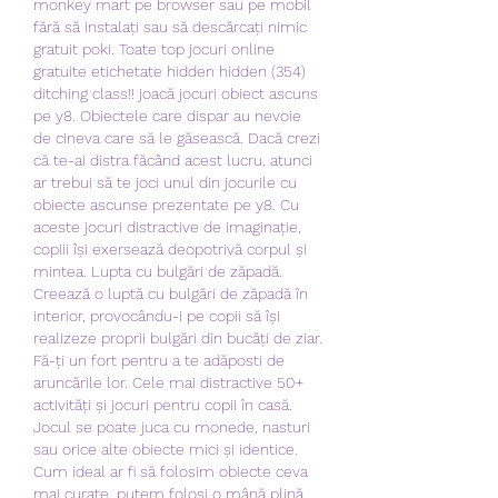
monkey mart pe browser sau pe mobil 
fără să instalați sau să descărcați nimic 
gratuit poki. Toate top jocuri online 
gratuite etichetate hidden hidden (354) 
ditching class!! joacă jocuri obiect ascuns 
pe y8. Obiectele care dispar au nevoie 
de cineva care să le găsească. Dacă crezi 
că te-ai distra făcând acest lucru, atunci 
ar trebui să te joci unul din jocurile cu 
obiecte ascunse prezentate pe y8. Cu 
aceste jocuri distractive de imaginație, 
copiii își exersează deopotrivă corpul și 
mintea. Lupta cu bulgări de zăpadă. 
Creează o luptă cu bulgări de zăpadă în 
interior, provocându-i pe copii să își 
realizeze proprii bulgări din bucăți de ziar. 
Fă-ți un fort pentru a te adăposti de 
aruncările lor. Cele mai distractive 50+ 
activități și jocuri pentru copii în casă. 
Jocul se poate juca cu monede, nasturi 
sau orice alte obiecte mici și identice. 
Cum ideal ar fi să folosim obiecte ceva 
mai curate, putem folosi o mână plină 