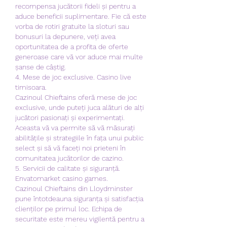
recompensa jucătorii fideli și pentru a 
aduce beneficii suplimentare. Fie că este 
vorba de rotiri gratuite la sloturi sau 
bonusuri la depunere, veți avea 
oportunitatea de a profita de oferte 
generoase care vă vor aduce mai multe 
șanse de câștig.
4. Mese de joc exclusive. Casino live 
timisoara.
Cazinoul Chieftains oferă mese de joc 
exclusive, unde puteți juca alături de alți 
jucători pasionați și experimentați. 
Aceasta vă va permite să vă măsurați 
abilitățile și strategiile în fața unui public 
select și să vă faceți noi prieteni în 
comunitatea jucătorilor de cazino.
5. Servicii de calitate și siguranță. 
Envatomarket casino games.
Cazinoul Chieftains din Lloydminster 
pune întotdeauna siguranța și satisfacția 
clienților pe primul loc. Echipa de 
securitate este mereu vigilentă pentru a 