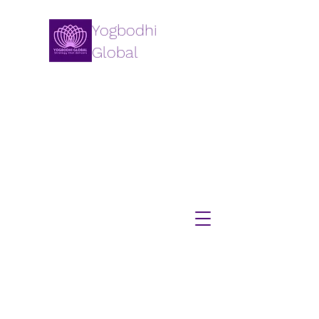
Yogbodhi
Global