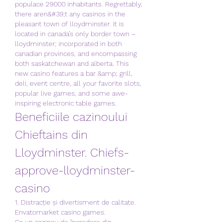
populace 29000 inhabitants. Regrettably, 
there aren&#39;t any casinos in the 
pleasant town of lloydminster. It is 
located in canada’s only border town – 
lloydminster; incorporated in both 
canadian provinces, and encompassing 
both saskatchewan and alberta. This 
new casino features a bar &amp; grill, 
deli, event centre, all your favorite slots, 
popular live games, and some awe-
inspiring electronic table games. 
Beneficiile cazinoului 
Chieftains din 
Lloydminster. Chiefs-
approve-lloydminster-
casino
1. Distracție și divertisment de calitate. 
Envatomarket casino games.
Ca un cazinou de încredere din 