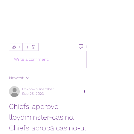
1
0
Write a comment...
Newest
Unknown member
Sep 25, 2023
Chiefs-approve-
lloydminster-casino. 
Chiefs aprobă casino-ul 