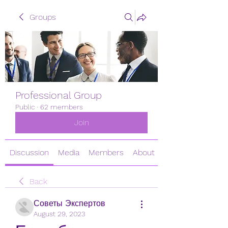
Groups
Professional Group
Public
·
62 members
Join
Discussion
Media
Members
About
Back
Советы Экспертов
August 29, 2023