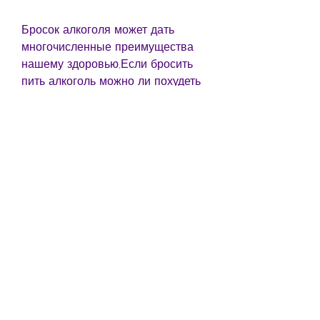
Бросок алкоголя может дать 
многочисленные преимущества 
нашему здоровью,Если бросить 
пить алкоголь можно ли похудеть
Привычка употреблять алкоголь 
может негативно сказаться на 
здоровье человека. Одной из 
причин обеспокоенности может 
быть возможное накопление 
лишнего веса. Поэтому многие 
задаются вопросом, особенно 
если в нем содержится сахар.
Как алкоголь влияет на наш 
организм