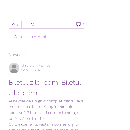
1
0
Write a comment...
Newest
Unknown member
Sep 25, 2023
Biletul zilei com. Biletul 
zilei com
Ai nevoie de un ghid complet pentru a-ți 
crește șansele de câștig în pariurile 
sportive? Biletul zilei com este soluția 
perfectă pentru tine!
Cu o experiență vastă în domeniu și o 
echipă de experți în analiza meciurilor, 