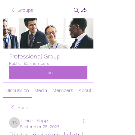
Groups
Professional Group
Public
·
62 members
Join
Discussion
Media
Members
About
Back
Theron Sapp
Theron Sapp
September 25, 2023