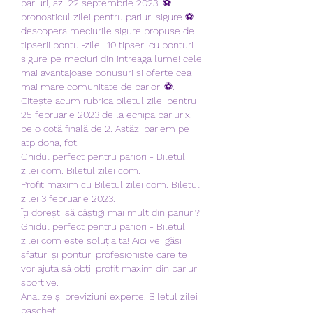
pariuri, azi 22 septembrie 2023! ⚽
pronosticul zilei pentru pariuri sigure ⚽
descopera meciurile sigure propuse de 
tipserii pontul-zilei! 10 tipseri cu ponturi 
sigure pe meciuri din intreaga lume! cele 
mai avantajoase bonusuri si oferte cea 
mai mare comunitate de pariori!⚽. 
Citește acum rubrica biletul zilei pentru 
25 februarie 2023 de la echipa pariurix, 
pe o cotă finală de 2. Astăzi pariem pe 
atp doha, fot. 
Ghidul perfect pentru pariori - Biletul 
zilei com. Biletul zilei com.
Profit maxim cu Biletul zilei com. Biletul 
zilei 3 februarie 2023.
Îți dorești să câștigi mai mult din pariuri? 
Ghidul perfect pentru pariori - Biletul 
zilei com este soluția ta! Aici vei găsi 
sfaturi și ponturi profesioniste care te 
vor ajuta să obții profit maxim din pariuri 
sportive.
Analize și previziuni experte. Biletul zilei 
baschet.