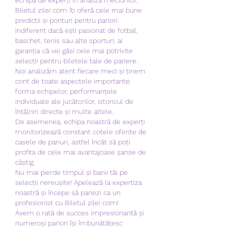
Biletul zilei com îți oferă cele mai bune 
predicții și ponturi pentru pariori.
Indiferent dacă ești pasionat de fotbal, 
baschet, tenis sau alte sporturi, ai 
garanția că vei găsi cele mai potrivite 
selecții pentru biletele tale de pariere.
Noi analizăm atent fiecare meci și ținem 
cont de toate aspectele importante: 
forma echipelor, performanțele 
individuale ale jucătorilor, istoricul de 
întâlniri directe și multe altele.
De asemenea, echipa noastră de experți 
monitorizează constant cotele oferite de 
casele de pariuri, astfel încât să poți 
profita de cele mai avantajoase șanse de 
câștig.
Nu mai pierde timpul și banii tăi pe 
selecții nereușite! Apelează la expertiza 
noastră și începe să pariezi ca un 
profesionist cu Biletul zilei com!
Avem o rată de succes impresionantă și 
numeroși pariori își îmbunătățesc 