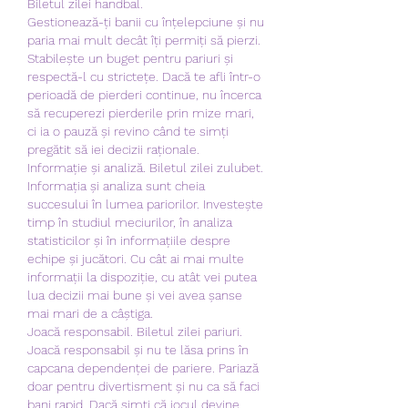
Biletul zilei handbal.
Gestionează-ți banii cu înțelepciune și nu 
paria mai mult decât îți permiți să pierzi. 
Stabilește un buget pentru pariuri și 
respectă-l cu strictețe. Dacă te afli într-o 
perioadă de pierderi continue, nu încerca 
să recuperezi pierderile prin mize mari, 
ci ia o pauză și revino când te simți 
pregătit să iei decizii raționale.
Informație și analiză. Biletul zilei zulubet.
Informația și analiza sunt cheia 
succesului în lumea pariorilor. Investește 
timp în studiul meciurilor, în analiza 
statisticilor și în informațiile despre 
echipe și jucători. Cu cât ai mai multe 
informații la dispoziție, cu atât vei putea 
lua decizii mai bune și vei avea șanse 
mai mari de a câștiga.
Joacă responsabil. Biletul zilei pariuri.
Joacă responsabil și nu te lăsa prins în 
capcana dependenței de pariere. Pariază 
doar pentru divertisment și nu ca să faci 
bani rapid. Dacă simți că jocul devine 