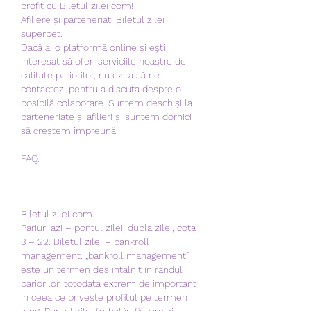
profit cu Biletul zilei com!
Afiliere și parteneriat. Biletul zilei 
superbet.
Dacă ai o platformă online și ești 
interesat să oferi serviciile noastre de 
calitate pariorilor, nu ezita să ne 
contactezi pentru a discuta despre o 
posibilă colaborare. Suntem deschiși la 
parteneriate și afilieri și suntem dornici 
să creștem împreună!
FAQ.
Biletul zilei com.
Pariuri azi – pontul zilei, dubla zilei, cota 
3 – 22. Biletul zilei – bankroll 
management. „bankroll management” 
este un termen des intalnit in randul 
pariorilor, totodata extrem de important 
in ceea ce priveste profitul pe termen 
lung. Pontul zilei fotbal în fiecare zi 