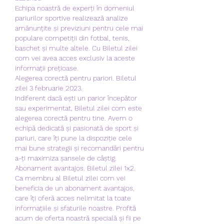
Echipa noastră de experți în domeniul 
pariurilor sportive realizează analize 
amănunțite și previziuni pentru cele mai 
populare competiții din fotbal, tenis, 
baschet și multe altele. Cu Biletul zilei 
com vei avea acces exclusiv la aceste 
informații prețioase.
Alegerea corectă pentru pariori. Biletul 
zilei 3 februarie 2023.
Indiferent dacă ești un parior începător 
sau experimentat, Biletul zilei com este 
alegerea corectă pentru tine. Avem o 
echipă dedicată și pasionată de sport și 
pariuri, care îți pune la dispoziție cele 
mai bune strategii și recomandări pentru 
a-ți maximiza șansele de câștig.
Abonament avantajos. Biletul zilei 1x2.
Ca membru al Biletul zilei com vei 
beneficia de un abonament avantajos, 
care îți oferă acces nelimitat la toate 
informațiile și sfaturile noastre. Profită 
acum de oferta noastră specială și fii pe 