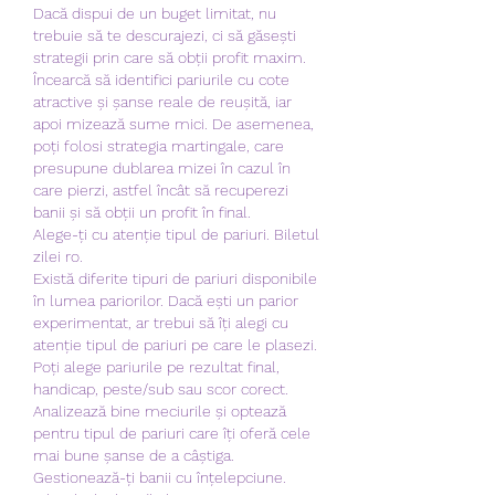
Dacă dispui de un buget limitat, nu 
trebuie să te descurajezi, ci să găsești 
strategii prin care să obții profit maxim. 
Încearcă să identifici pariurile cu cote 
atractive și șanse reale de reușită, iar 
apoi mizează sume mici. De asemenea, 
poți folosi strategia martingale, care 
presupune dublarea mizei în cazul în 
care pierzi, astfel încât să recuperezi 
banii și să obții un profit în final.
Alege-ți cu atenție tipul de pariuri. Biletul 
zilei ro.
Există diferite tipuri de pariuri disponibile 
în lumea pariorilor. Dacă ești un parior 
experimentat, ar trebui să îți alegi cu 
atenție tipul de pariuri pe care le plasezi. 
Poți alege pariurile pe rezultat final, 
handicap, peste/sub sau scor corect. 
Analizează bine meciurile și optează 
pentru tipul de pariuri care îți oferă cele 
mai bune șanse de a câștiga.
Gestionează-ți banii cu înțelepciune. 