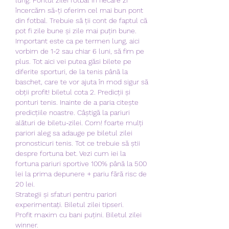
încercăm să-ți oferim cel mai bun pont 
din fotbal. Trebuie să ții cont de faptul că 
pot fi zile bune și zile mai puțin bune. 
Important este ca pe termen lung, aici 
vorbim de 1-2 sau chiar 6 luni, să fim pe 
plus. Tot aici vei putea găsi bilete pe 
diferite sporturi, de la tenis până la 
baschet, care te vor ajuta în mod sigur să 
obții profit! biletul cota 2. Predicții și 
ponturi tenis. Inainte de a paria citește 
predicțiile noastre. Câștigă la pariuri 
alături de biletu-zilei. Com! foarte mulți 
pariori aleg sa adauge pe biletul zilei 
pronosticuri tenis. Tot ce trebuie să știi 
despre fortuna bet. Vezi cum iei la 
fortuna pariuri sportive 100% până la 500 
lei la prima depunere + pariu fără risc de 
20 lei. 
Strategii și sfaturi pentru pariori 
experimentați. Biletul zilei tipseri.
Profit maxim cu bani puțini. Biletul zilei 
winner.