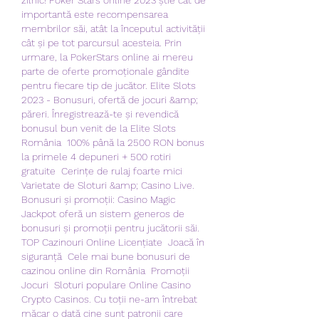
importantă este recompensarea 
membrilor săi, atât la începutul activității 
cât și pe tot parcursul acesteia. Prin 
urmare, la PokerStars online ai mereu 
parte de oferte promoționale gândite 
pentru fiecare tip de jucător. Elite Slots 
2023 - Bonusuri, ofertă de jocuri &amp; 
păreri. Înregistrează-te și revendică 
bonusul bun venit de la Elite Slots 
România ️ 100% până la 2500 RON bonus 
la primele 4 depuneri + 500 rotiri 
gratuite ️ Cerințe de rulaj foarte mici ️ 
Varietate de Sloturi &amp; Casino Live. 
Bonusuri și promoții: Casino Magic 
Jackpot oferă un sistem generos de 
bonusuri și promoții pentru jucătorii săi. 
TOP Cazinouri Online Licențiate ️ Joacă în 
siguranță ️ Cele mai bune bonusuri de 
cazinou online din România ️ Promoții ️ 
Jocuri ️ Sloturi populare Online Casino 
Crypto Casinos. Cu toții ne-am întrebat 
măcar o dată cine sunt patronii care 