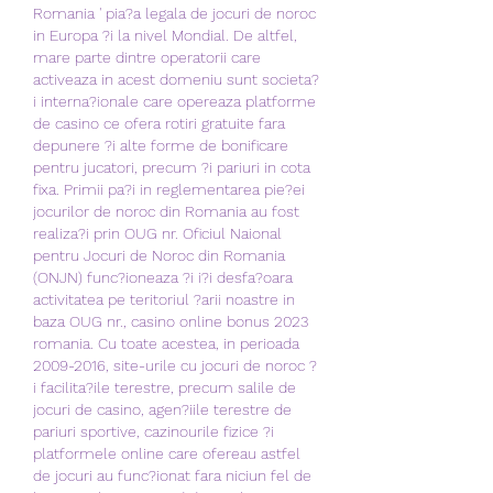
Romania ' pia?a legala de jocuri de noroc 
in Europa ?i la nivel Mondial. De altfel, 
mare parte dintre operatorii care 
activeaza in acest domeniu sunt societa?
i interna?ionale care opereaza platforme 
de casino ce ofera rotiri gratuite fara 
depunere ?i alte forme de bonificare 
pentru jucatori, precum ?i pariuri in cota 
fixa. Primii pa?i in reglementarea pie?ei 
jocurilor de noroc din Romania au fost 
realiza?i prin OUG nr. Oficiul Naional 
pentru Jocuri de Noroc din Romania 
(ONJN) func?ioneaza ?i i?i desfa?oara 
activitatea pe teritoriul ?arii noastre in 
baza OUG nr., casino online bonus 2023 
romania. Cu toate acestea, in perioada 
2009-2016, site-urile cu jocuri de noroc ?
i facilita?ile terestre, precum salile de 
jocuri de casino, agen?iile terestre de 
pariuri sportive, cazinourile fizice ?i 
platformele online care ofereau astfel 
de jocuri au func?ionat fara niciun fel de 