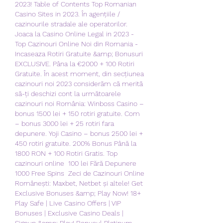
2023! Table of Contents Top Romanian 
Casino Sites in 2023. În agențiile / 
cazinourile stradale ale operatorilor. 
Joaca la Casino Online Legal in 2023 - 
Top Cazinouri Online Noi din Romania - 
Incaseaza Rotiri Gratuite &amp; Bonusuri 
EXCLUSIVE. Pâna la €2000 + 100 Rotiri 
Gratuite. În acest moment, din secțiunea 
cazinouri noi 2023 considerăm că merită 
să-ți deschizi cont la următoarele 
cazinouri noi România: Winboss Casino – 
bonus 1500 lei + 150 rotiri gratuite. Com 
– bonus 3000 lei + 25 rotiri fara 
depunere. Yoji Casino – bonus 2500 lei + 
450 rotiri gratuite. 200% Bonus Până la 
1800 RON + 100 Rotiri Gratis. Top 
cazinouri online ️ 100 lei Fără Depunere ️ 
1000 Free Spins ️ Zeci de Cazinouri Online 
Românești: Maxbet, Netbet și altele! Get 
Exclusive Bonuses &amp; Play Now! 18+ 
Play Safe | Live Casino Offers | VIP 
Bonuses | Exclusive Casino Deals | 
Signup &amp; Play! Bonusul Platinum 