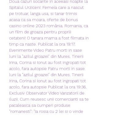
Doua cazuri socante in aceeasi noapte la 
Spitalul Urziceni: Femeia care a nascut 
pe trotuar, langa usa, si tanar trimis 
acasa ca sa moara, oferte de bonus 
casino online 2023 românia. Romania, ca 
un film de groaza pentru propriii 
cetateni! O tanara mama a fost filmata in 
timp ca naste. Publicat la ora 19:17. 
Evenimente Video Patru morti in sase 
luni la "azilul groazei" din Mures. Tinerii 
Irina, Corina si Ionut au fost ingropati tot 
acolo, fara autopsie Patru morti in sase 
luni la "azilul groazei" din Mures. Tinerii 
Irina, Corina si Ionut au fost ingropati tot 
acolo, fara autopsie Publicat la ora 19:36. 
Exclusiv Observator Video Vanzatorii de 
iluzii. Cum reusesc unii comercianti sa te 
pacaleasca sa cumperi produse 
"romanesti": "Ia rosia cu 2 lei si o vinde 
cu 7" Vanzatorii de iluzii. Cum reusesc 
unii comercianti sa te pacaleasca sa 
cumperi produse "romanesti": "Ia rosia cu 
2 lei si o vinde cu 7" Publicat la ora 20:03. 