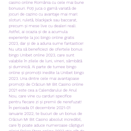
casino online România cu cele mai bune 
bonusuri. Poți juca o gamă variată de 
jocuri de cazino cu avantaje mai mari: 
sloturi, ruletă, blackjack sau baccarat, 
precum și mese live cu dealeri reali. 
Astfel, ai ocazia și de a acumula 
experiențe la joc bingo online gratis 
2023, dar și de a aduna sume fantastice! 
Nu uita să beneficiezi de ofertele bonus 
bingo Unibet online 2023, care sunt 
valabile în zilele de luni, vineri, sâmbătă 
și duminică. Ai parte de turnee bingo 
online și promoții inedite la Unibet bingo 
2023. Una dintre cele mai avantajoase 
promoții de Crăciun Mr Bit Casino online 
2021 este cea a Calendarului de Anul 
Nou, care vine cu carduri specifice 
pentru fiecare zi și premii de nerefuzat! 
În perioada 01 decembrie 2021-01 
ianuarie 2022, te bucuri de un bonus de 
Crăciun Mr Bit Casino absolut incredibil, 
care îți poate aduce numeroase câștiguri 
zilnic! Poker Stars online 2023 știe cât de 