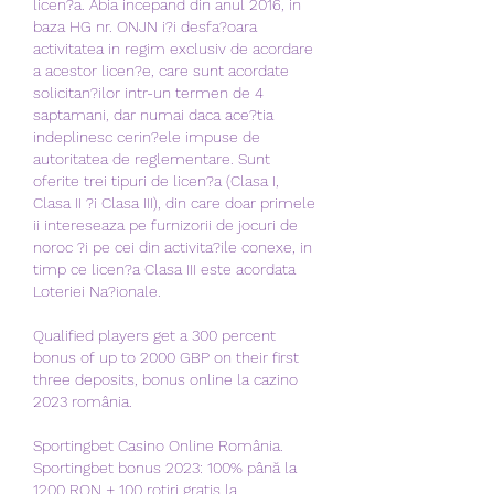
licen?a. Abia incepand din anul 2016, in 
baza HG nr. ONJN i?i desfa?oara 
activitatea in regim exclusiv de acordare 
a acestor licen?e, care sunt acordate 
solicitan?ilor intr-un termen de 4 
saptamani, dar numai daca ace?tia 
indeplinesc cerin?ele impuse de 
autoritatea de reglementare. Sunt 
oferite trei tipuri de licen?a (Clasa I, 
Clasa II ?i Clasa III), din care doar primele 
ii intereseaza pe furnizorii de jocuri de 
noroc ?i pe cei din activita?ile conexe, in 
timp ce licen?a Clasa III este acordata 
Loteriei Na?ionale.
Qualified players get a 300 percent 
bonus of up to 2000 GBP on their first 
three deposits, bonus online la cazino 
2023 românia.
Sportingbet Casino Online România. 
Sportingbet bonus 2023: 100% până la 
1200 RON + 100 rotiri gratis la 