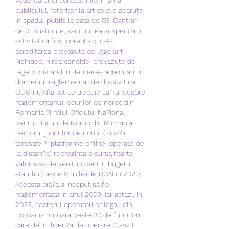
publicului, referitor la articolele aparute 
in spatiul public la data de 03. Contrar 
celor sustinute, sanctiunea suspendarii 
activitatii a fost corect aplicata, 
acreditarea prevazuta de lege (art. 
Neindeplinirea conditiei prevazute de 
lege, constand in detinerea acreditarii in 
domeniul reglementat de dispozitiile 
OUG nr. Afla tot ce trebuie sa ?tii despre 
reglementarea jocurilor de noroc din 
Romania ?i rolul Oficiului Na?ional 
pentru Jocuri de Noroc din Romania. 
Sectorul jocurilor de noroc (loca?ii 
terestre ?i platforme online, operate de 
la distan?a) reprezinta o sursa foarte 
valoroasa de venituri pentru bugetul 
statului (peste 9 miliarde RON in 2020). 
Aceasta pia?a a inceput sa fie 
reglementata in anul 2009, iar astazi, in 
2022, sectorul operatorilor legali din 
Romania numara peste 30 de furnizori 
care de?in licen?a de operare Clasa I. 