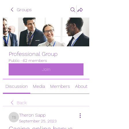
Groups
Professional Group
Public
·
62 members
Join
Discussion
Media
Members
About
Back
Theron Sapp
Theron Sapp
September 25, 2023