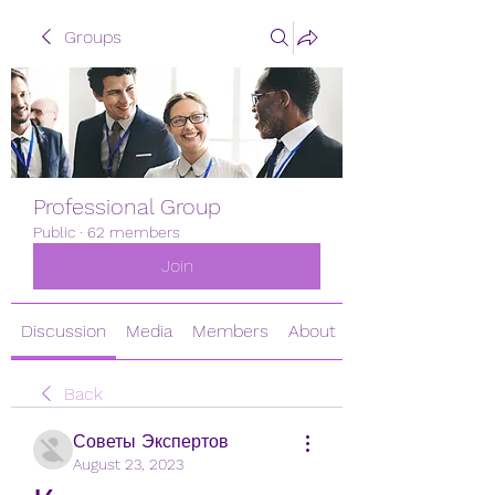
Groups
Professional Group
Public
·
62 members
Join
Discussion
Media
Members
About
Back
Советы Экспертов
August 23, 2023