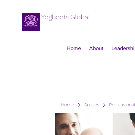
Yogbodhi Global
Home
About
Leadershi
Home
Groups
Professiona