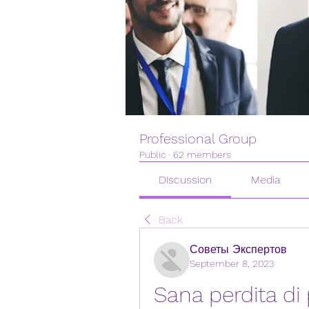
Professional Group
Public
·
62 members
Discussion
Media
Back
Советы Экспертов
September 8, 2023
Sana perdita di p