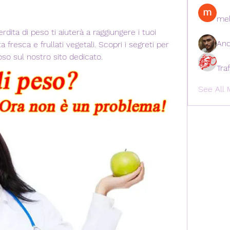
mel
dita di peso ti aiuterà a raggiungere i tuoi 
And
ta fresca e frullati vegetali. Scopri i segreti per 
so sul nostro sito dedicato.
Tra
See All 