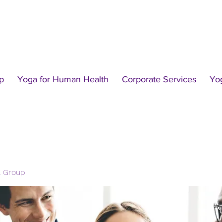
p
Yoga for Human Health
Corporate Services
Yo
l Group