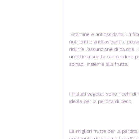
 vitamine e antiossidanti. La fibra aiuta a mantenere il senso di sazietà, 
nutrienti e antiossidanti e poss
ridurre l'assunzione di calorie. Tu
un'ottima scelta per perdere pe
spinaci, insieme alla frutta.
I frullati vegetali sono ricchi di
ideale per la perdita di peso.
Le migliori frutte per la perdit
contenuto di acqua e fibre,Sana 