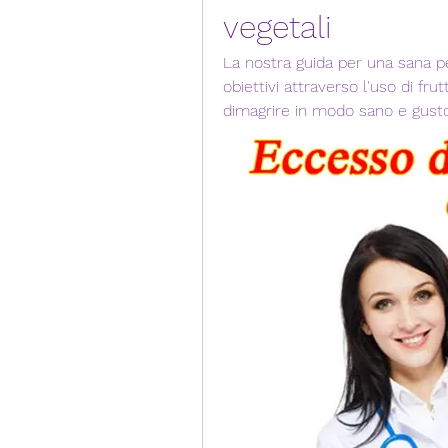
vegetali
La nostra guida per una sana per
obiettivi attraverso l'uso di frut
dimagrire in modo sano e gusto