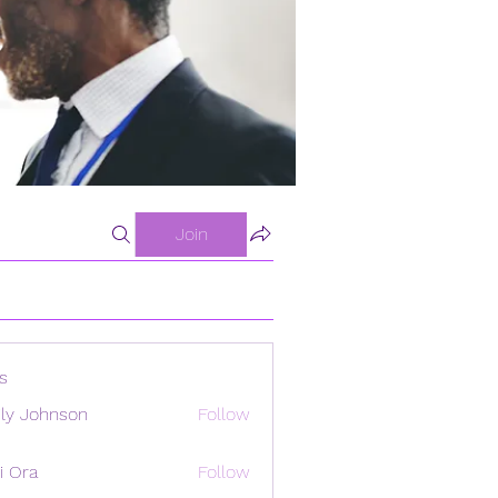
Join
s
ly Johnson
Follow
i Ora
Follow