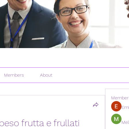
Members
About
Member
Emi
eso frutta e frullati 
Mel