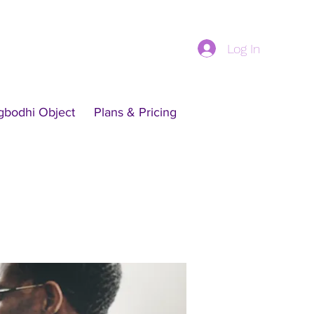
Log In
gbodhi Object
Plans & Pricing